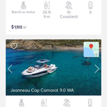
Barcă cu motor
30 ft
10
0
9 m
Croazieră
$
1,102
/zi
Jeanneau Cap Camarat 9.0 WA