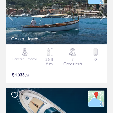
Gozzo Ligure
Barcă cu motor
26 ft
7
0
8 m
Croazieră
$
1,033
/zi