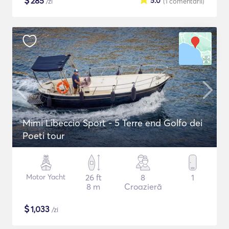
$
285
5.0
/zi
(1
comentarii
)
Mimi Libeccio Sport - 5 Terre end Golfo dei
Poeti tour
Motor Yacht
26 ft
8
1
8 m
Croazieră
$
1,033
/zi