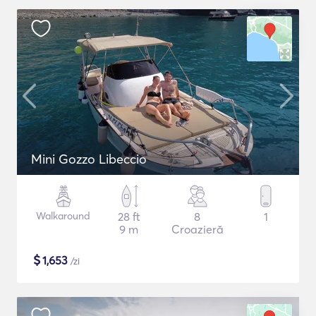
Mini Gozzo Libeccio
Walkaround
28 ft
8
1
9 m
Croazieră
$
1,653
/zi