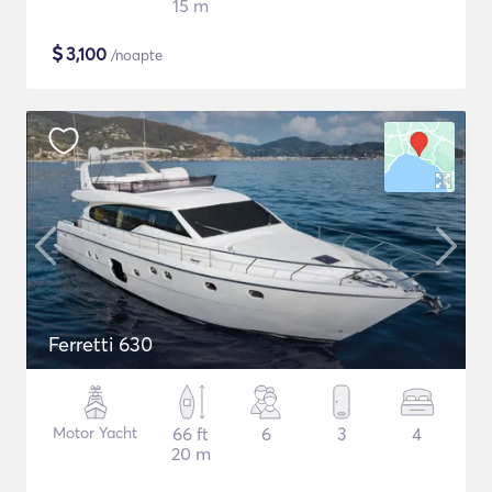
15 m
$
3,100
/noapte
Ferretti 630
Motor Yacht
66 ft
6
3
4
20 m