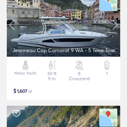
Jeanneau Cap Camarat 9 WA - 5 Terre Tour
Motor Yacht
30 ft
8
1
9 m
Croazieră
$
1,607
/zi