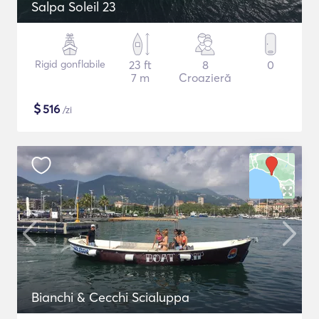
Salpa Soleil 23
Rigid gonflabile
23 ft
8
0
7 m
Croazieră
$
516
/zi
Bianchi & Cecchi Scialuppa