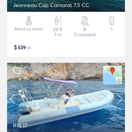
Jeanneau Cap Camarat 7.5 CC
Barcă cu motor
24 ft
8
1
7 m
Croazieră
$
539
/zi
RIB 17