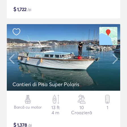
$
1,722
/zi
Cantieri di Pisa Super Polaris
Barcă cu motor
13 ft
10
1
4 m
Croazieră
$
1,378
/zi