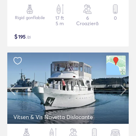
Rigid gonflabile
17 ft
6
0
5 m
Croazieră
$
195
/zi
Vitsen & Vis Navetta Dislocante