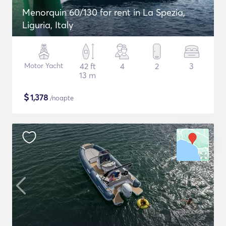
Menorquin 60/130 for rent in La Spezia,
Liguria, Italy
Motor Yacht
42 ft
4
2
3
13 m
$
1,378
/noapte