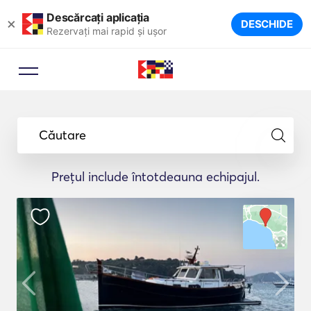
Descărcați aplicația
×
DESCHIDE
Rezervați mai rapid și ușor
Căutare
Prețul include întotdeauna echipajul.