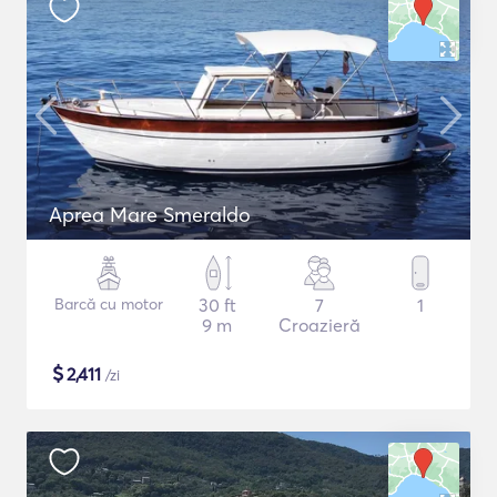
Aprea Mare Smeraldo
Barcă cu motor
30 ft
7
1
9 m
Croazieră
$
2,411
/zi