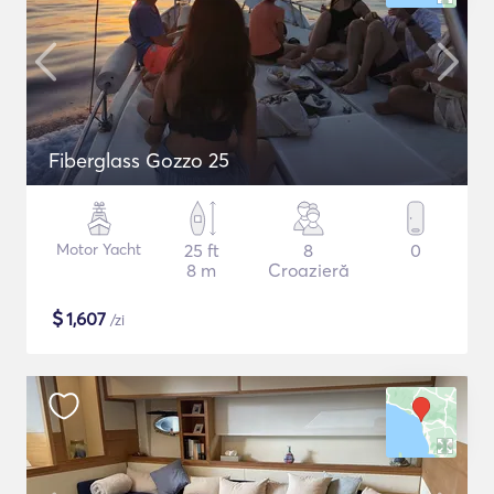
Fiberglass Gozzo 25
Motor Yacht
25 ft
8
0
8 m
Croazieră
$
1,607
/zi