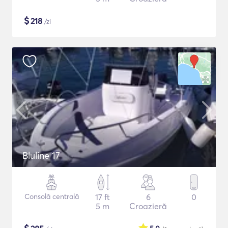
$
218
/zi
Bluline 17
Consolă centrală
17 ft
6
0
5 m
Croazieră