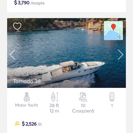
$
3,790
/noapte
Tornado 38
Motor Yacht
38 ft
10
1
12 m
Croazieră
$
2,526
/zi