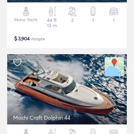
Motor Yacht
44 ft
2
1
1
13 m
$
3,904
/noapte
Mochi Craft Dolphin 44