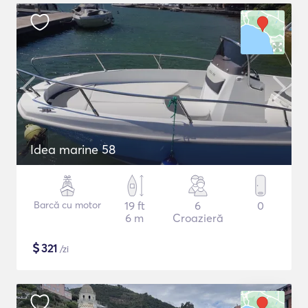
Idea marine 58
Barcă cu motor
19 ft
6
0
6 m
Croazieră
$
321
/zi