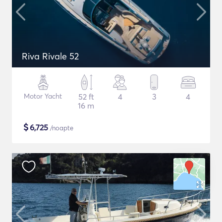
Riva Rivale 52
Motor Yacht
52 ft
4
3
4
16 m
$
6,725
/noapte