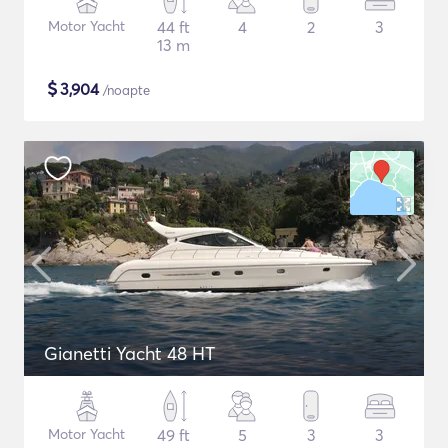
Motor Yacht
44 ft
4
2
3
13 m
$
3,904
/noapte
Gianetti Yacht 48 HT
Motor Yacht
49 ft
5
3
3