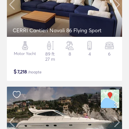
CERRI Cantieri Navali 86 Flying Sport
Motor Yacht
89 ft
8
4
6
27 m
$
7,218
/noapte