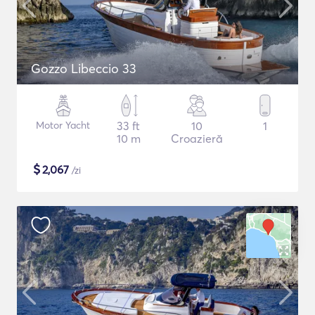
Gozzo Libeccio 33
Motor Yacht
33 ft
10
1
10 m
Croazieră
$
2,067
/zi