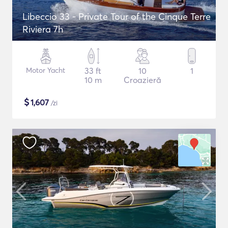
Libeccio 33 - Private Tour of the Cinque Terre
Riviera 7h
Motor Yacht
33 ft
10
1
10 m
Croazieră
$
1,607
/zi