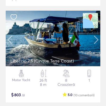
Libeccio 7.5 (Cinque Terre Coast)
Motor Yacht
26 ft
8
1
8 m
Croazieră
$
803
5.0
/zi
(10
comentarii
)