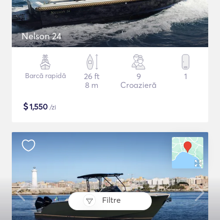
Nelson 24
Barcă rapidă
26 ft
9
1
8 m
Croazieră
$
1,550
/zi
Filtre