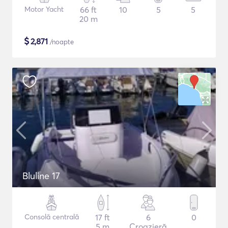
Motor Yacht
66 ft
10
5
5
20 m
$
2,871
/noapte
Bluline 17
Consolă centrală
17 ft
6
0
5 m
Croazieră