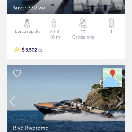
Saver 330 wa
Barcă rapidă
33 ft
10
1
10 m
Croazieră
$
3,502
/zi
Riva Rivarama