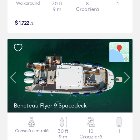
Walkaround
30 ft
8
1
9 m
Croazieră
$
1,722
/zi
Beneteau Flyer 9 Spacedeck
Consolă centrală
30 ft
10
1
9 m
Croazieră