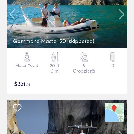
Gommone Master 20 (skippered)
Motor Yacht
20 ft
6
0
6 m
Croazieră
$
321
/zi