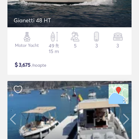
Gianetti 48 HT
Motor Yacht
49 ft
5
3
3
15 m
$
3,675
/noapte