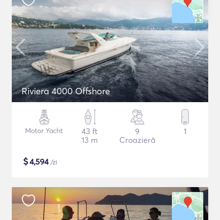
Riviera 4000 Offshore
Motor Yacht
43 ft
9
1
13 m
Croazieră
$
4,594
/zi