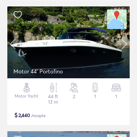
Motor 44' Portofino
Motor Yacht
44 ft
2
1
1
13 m
$
2,440
/noapte