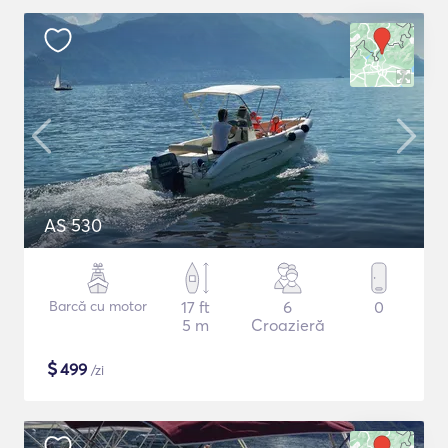
AS 530
Barcă cu motor
17 ft
6
0
5 m
Croazieră
$
499
/zi