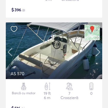
$
396
/zi
AS 570
Barcă cu motor
19 ft
7
0
6 m
Croazieră