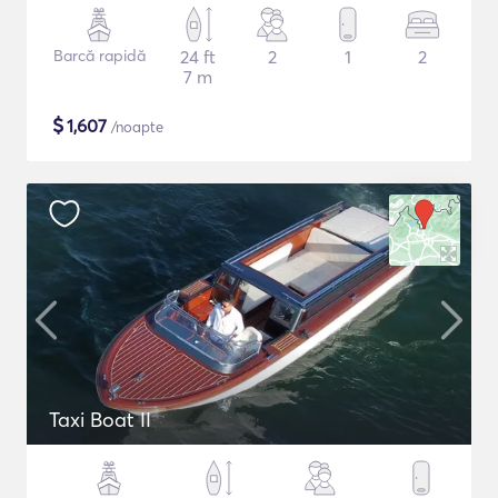
Barcă rapidă
24 ft
2
1
2
7 m
$
1,607
/noapte
Taxi Boat II