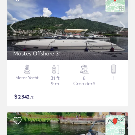
Mostes Offshore 31
Motor Yacht
31 ft
8
1
9 m
Croazieră
$
2,342
/zi