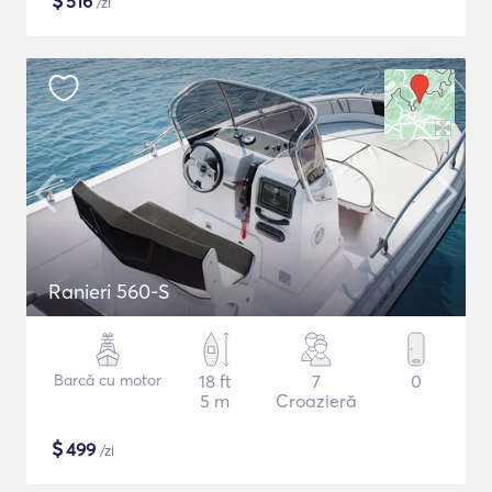
$
516
/zi
Ranieri 560-S
Barcă cu motor
18 ft
7
0
5 m
Croazieră
$
499
/zi