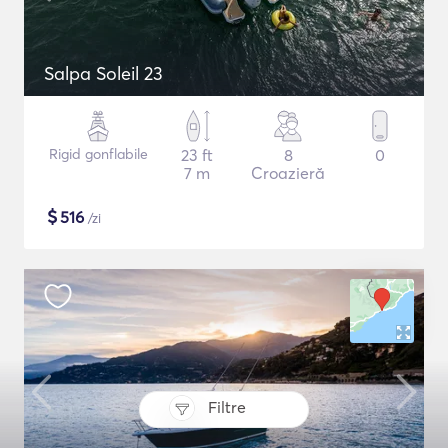
Salpa Soleil 23
Rigid gonflabile
23 ft
8
0
7 m
Croazieră
$
516
/zi
Filtre