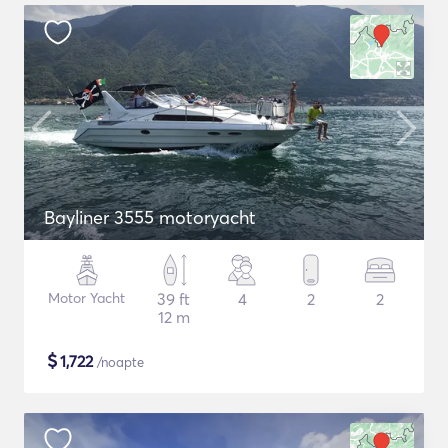
Bayliner 3555 motoryacht
Motor Yacht
39 ft
4
2
2
12 m
$
1,722
/noapte