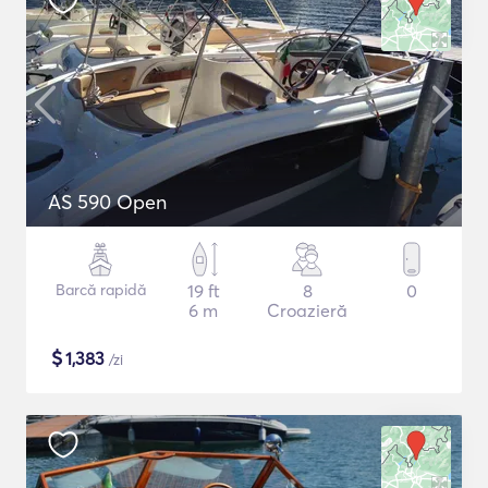
AS 590 Open
Barcă rapidă
19 ft
8
0
6 m
Croazieră
$
1,383
/zi