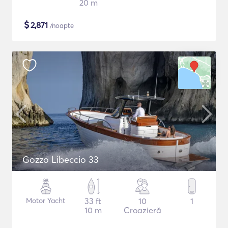
20 m
$
2,871
/noapte
Gozzo Libeccio 33
Motor Yacht
33 ft
10
1
10 m
Croazieră