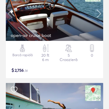
open-air cruise boat
Barcă rapidă
20 ft
5
0
6 m
Croazieră
$
2,756
/zi