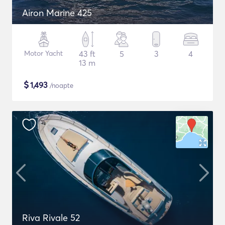
Airon Marine 425
Motor Yacht
43 ft
5
3
4
13 m
$
1,493
/noapte
Riva Rivale 52