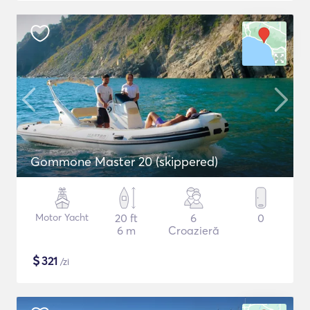
Gommone Master 20 (skippered)
Motor Yacht
20 ft
6
0
6 m
Croazieră
$
321
/zi