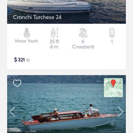
Cranchi Turchese 24
Motor Yacht
25 ft
6
1
8 m
Croazieră
$
321
/zi