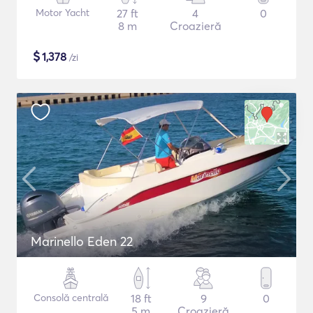
Motor Yacht
27 ft
4
0
8 m
Croazieră
$
1,378
/zi
Marinello Eden 22
Consolă centrală
18 ft
9
0
5 m
Croazieră