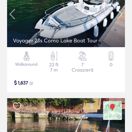
Voyager 23s Como Lake Boat Tour
Walkaround
23 ft
7
0
7 m
Croazieră
$
1,837
/zi