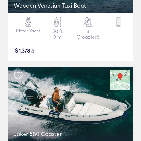
Wooden Venetian Taxi Boat
Motor Yacht
30 ft
8
1
9 m
Croazieră
$
1,378
/zi
Joker 580 Coaster