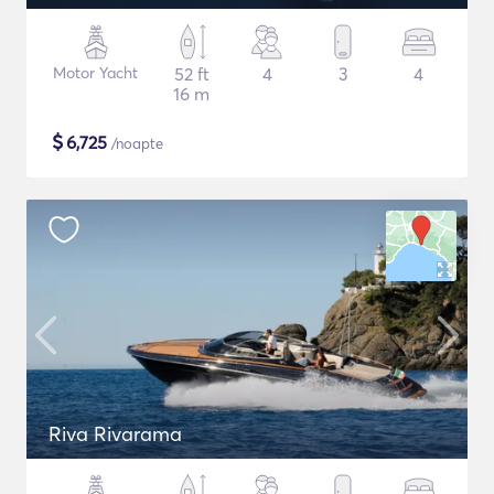
Motor Yacht
52 ft
4
3
4
16 m
$
6,725
/noapte
Riva Rivarama