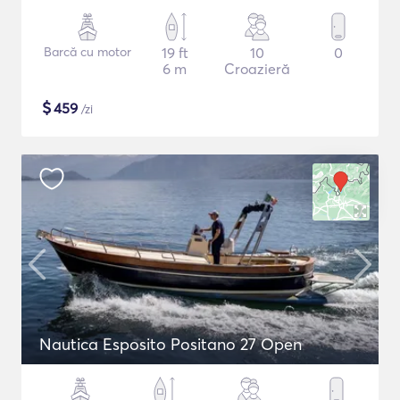
Barcă cu motor
19 ft
10
0
6 m
Croazieră
$
459
/zi
Nautica Esposito Positano 27 Open