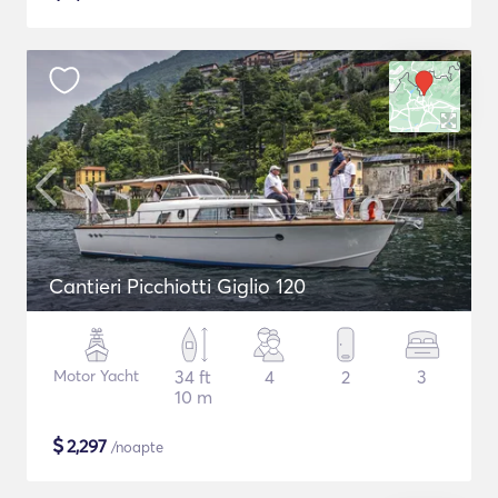
Cantieri Picchiotti Giglio 120
Motor Yacht
34 ft
4
2
3
10 m
$
2,297
/noapte