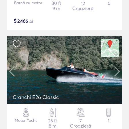
Barcă cu motor
30 ft
12
0
9 m
Croazieră
$
2,466
/zi
Cranchi E26 Classic
Motor Yacht
26 ft
7
1
8 m
Croazieră