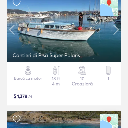
Cantieri di Pisa Super Polaris
Barcă cu motor
13 ft
10
1
4 m
Croazieră
$
1,378
/zi