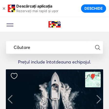
Descărcați aplicația
×
DESCHIDE
Rezervați mai rapid și ușor
Căutare
Prețul include întotdeauna echipajul.