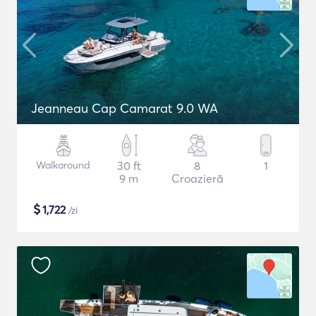
Jeanneau Cap Camarat 9.0 WA
Walkaround
30 ft
8
1
9 m
Croazieră
$
1,722
/zi