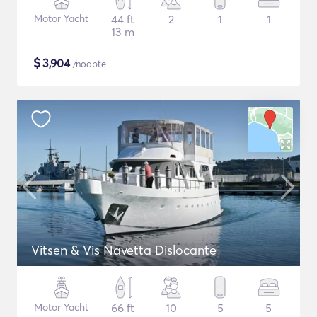
Motor Yacht
44 ft
2
1
1
13 m
$
3,904
/noapte
Vitsen & Vis Navetta Dislocante
Motor Yacht
66 ft
10
5
5