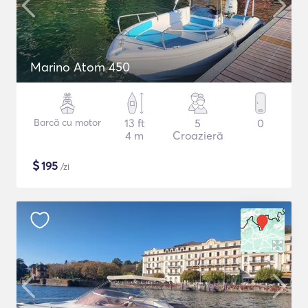
Marino Atom 450
Barcă cu motor
13 ft
5
0
4 m
Croazieră
$
195
/zi