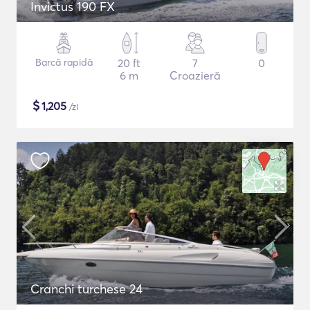
Invictus 190 FX
Barcă rapidă
20 ft
7
0
6 m
Croazieră
$
1,205
/zi
Cranchi turchese 24