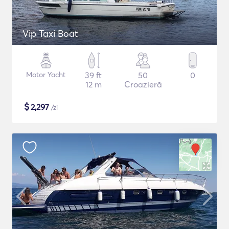
Vip Taxi Boat
Motor Yacht
39 ft
50
0
12 m
Croazieră
$
2,297
/zi