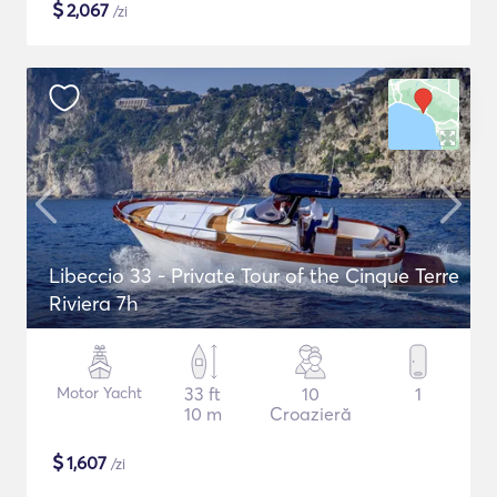
$
2,067
/zi
Libeccio 33 - Private Tour of the Cinque Terre
Riviera 7h
Motor Yacht
33 ft
10
1
10 m
Croazieră
$
1,607
/zi