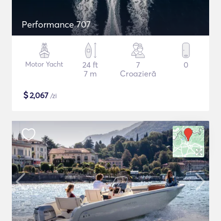
Performance 707
Motor Yacht
24 ft
7
0
7 m
Croazieră
$
2,067
/zi