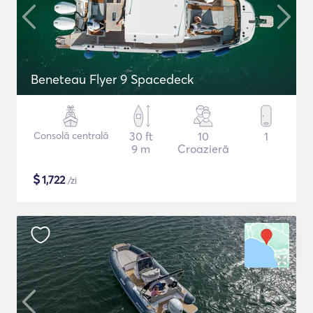
Beneteau Flyer 9 Spacedeck
Consolă centrală
30 ft
10
1
9 m
Croazieră
$
1,722
/zi