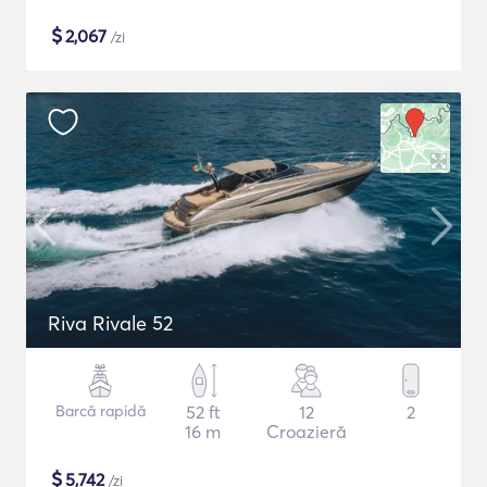
$
2,067
/zi
Riva Rivale 52
Barcă rapidă
52 ft
12
2
16 m
Croazieră
$
5,742
/zi