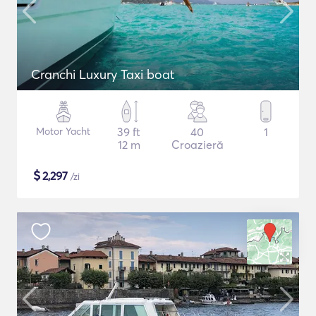
Cranchi Luxury Taxi boat
Motor Yacht
39 ft
40
1
12 m
Croazieră
$
2,297
/zi