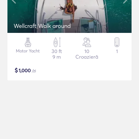
Wellcraft Walk around
Motor Yacht
30 ft
10
1
9 m
Croazieră
$
1,000
/zi