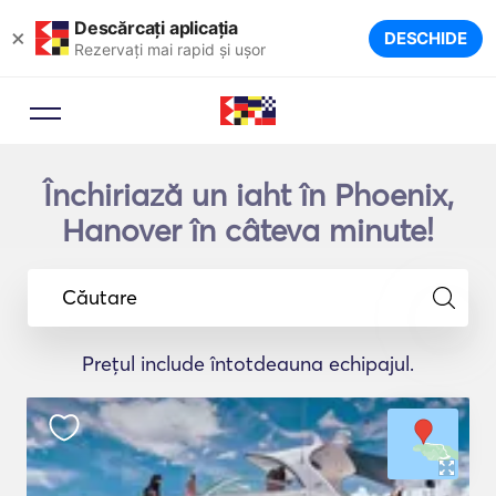
Descărcați aplicația
×
DESCHIDE
Rezervați mai rapid și ușor
Închiriază un iaht în Phoenix,
Hanover în câteva minute!
Căutare
Prețul include întotdeauna echipajul.