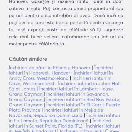
Hanover. Găsește și rezervă iahtul ideal în doar
câteva minute. Poți contacta direct proprietarul sau
pe noi pentru orice întrebări ai avea. Dacă încă nu
poți decide care este barca perfectă pentru vacanța
ta, lasă experții noștri de călătorie să îți sugereze
cele mai bune veliere, catamarane sau iahturi cu
motor pentru călătoria ta.
Căutări similare
Închirieri de bărci în Phoenix, Hanover
|
Închirieri
iahturi în Hopewell, Hanover
|
Închirieri iahturi în
Amity Cross, Westmoreland
|
Închirieri iahturi în
Cave, Westmoreland
|
Închirieri iahturi în Johns Hall,
Saint James
|
Închirieri iahturi în Lambert House,
Grand Cayman
|
Închirieri iahturi în Savannah,
Grand Cayman
|
Închirieri iahturi în Red Bay Estate,
Grand Cayman
|
Închirieri iahturi în El Carril, Puerto
Plata Province
|
Închirieri iahturi în Mejía de
Navarrete, Republica Dominicană
|
Închirieri iahturi
în La Lomota, Republica Dominicană
|
Închirieri
iahturi în Sunset Point, Florida (FL)
|
Închirieri iahturi
în Jewfish, Florida (FL)
|
Închirieri iahturi în El Cupey,