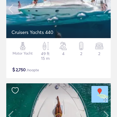
Cruisers Yachts 440
Motor Yacht
49 ft
4
2
2
15 m
$
2,750
/noapte