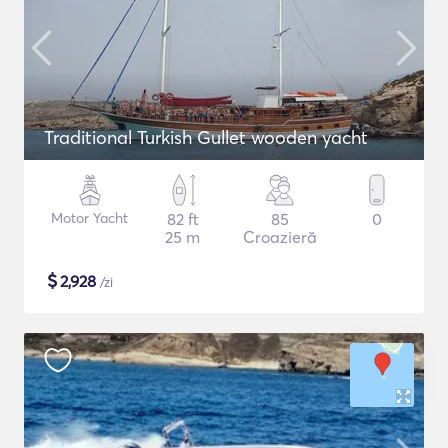
Traditional Turkish Gullet wooden yacht
Motor Yacht
82 ft
85
0
25 m
Croazieră
$
2,928
/zi