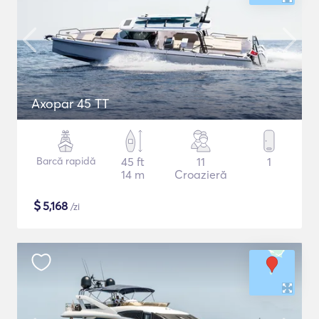
Axopar 45 TT
Barcă rapidă
45 ft
11
1
14 m
Croazieră
$
5,168
/zi