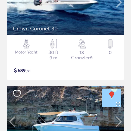
Crown Coronet 30
Motor Yacht
30 ft
18
0
9 m
Croazieră
$
689
/zi