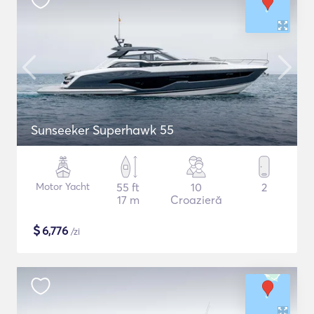
Sunseeker Superhawk 55
Motor Yacht
55 ft
10
2
17 m
Croazieră
$
6,776
/zi