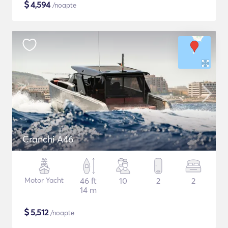
$
4,594
/noapte
Cranchi A46
Motor Yacht
46 ft
10
2
2
14 m
$
5,512
/noapte