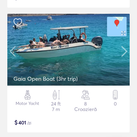
Gaia Open Boat (3hr trip)
Motor Yacht
24 ft
8
0
7 m
Croazieră
$
401
/zi