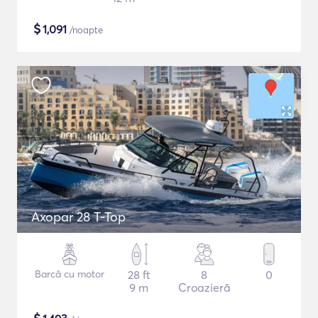
$
1,091
/noapte
Axopar 28 T-Top
Barcă cu motor
28 ft
8
0
9 m
Croazieră