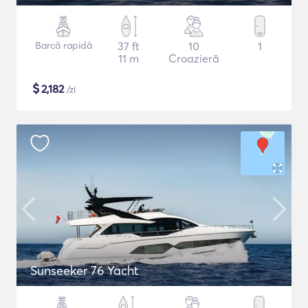
Barcă rapidă
37 ft
10
1
11 m
Croazieră
$
2,182
/zi
Sunseeker 76 Yacht