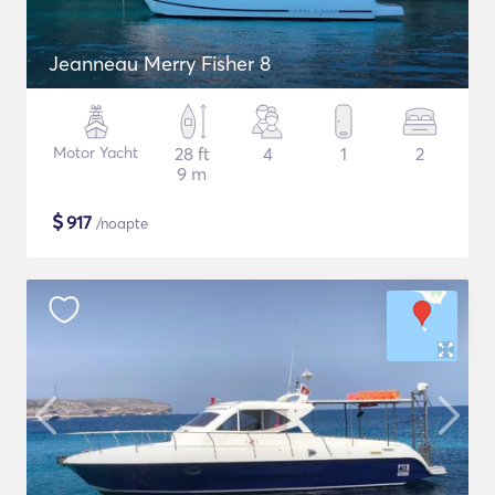
Jeanneau Merry Fisher 8
Motor Yacht
28 ft
4
1
2
9 m
$
917
/noapte