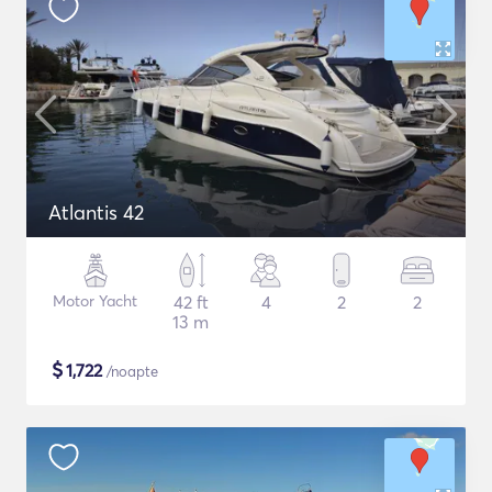
Atlantis 42
Motor Yacht
42 ft
4
2
2
13 m
$
1,722
/noapte