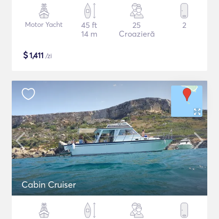
Motor Yacht
45 ft
25
2
14 m
Croazieră
$
1,411
/zi
Cabin Cruiser