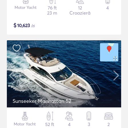
Motor Yacht
76 ft
12
4
23 m
Croazieră
$
10,623
/zi
Sunseeker Manhattan 52
Motor Yacht
52 ft
4
3
2