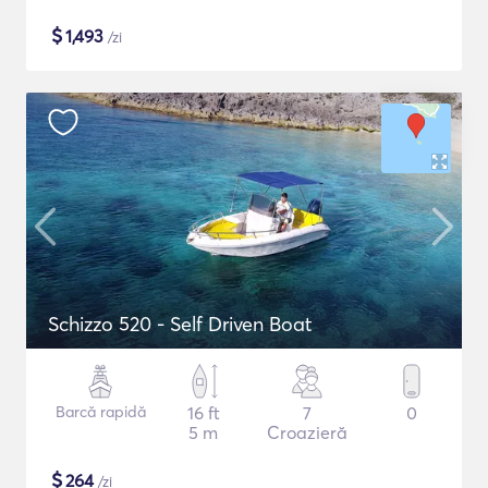
$
1,493
/zi
Schizzo 520 - Self Driven Boat
Barcă rapidă
16 ft
7
0
5 m
Croazieră
$
264
/zi