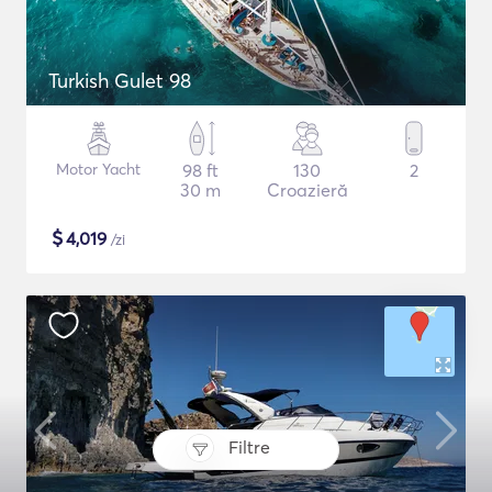
Turkish Gulet 98
Motor Yacht
98 ft
130
2
30 m
Croazieră
$
4,019
/zi
Filtre