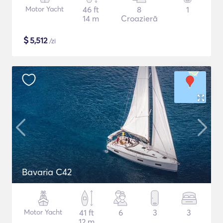
Motor Yacht
46 ft
8
1
14 m
Croazieră
$
5,512
/zi
Bavaria C42
Motor Yacht
41 ft
6
3
3
12 m