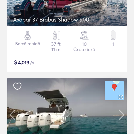
Axopar 37 Brabus Shadow 900
Barcă rapidă
37 ft
10
1
11 m
Croazieră
$
4,019
/zi