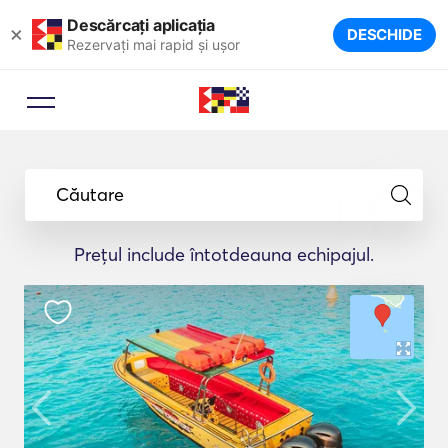
Descărcați aplicația
×
DESCHIDE
Rezervați mai rapid și ușor
Căutare
Prețul include întotdeauna echipajul.