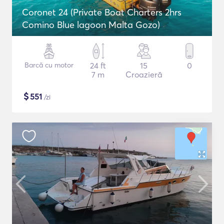
Coronet 24 (Private Boat Charters 2hrs
Comino Blue lagoon Malta Gozo)
Barcă cu motor
24 ft
15
0
7 m
Croazieră
$
551
/zi