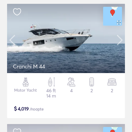
Cranchi M 44
Motor Yacht
46 ft
4
2
2
14 m
$
4,019
/noapte