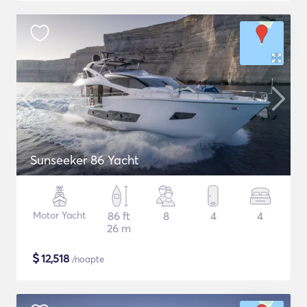
Sunseeker 86 Yacht
Motor Yacht
86 ft
8
4
4
26 m
$
12,518
/noapte