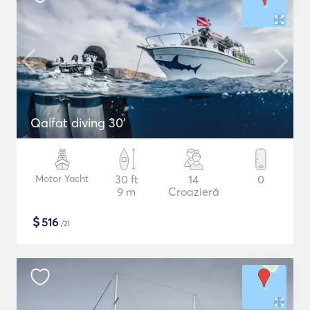
Qalfat diving 30'
Motor Yacht
30 ft
14
0
9 m
Croazieră
$
516
/zi