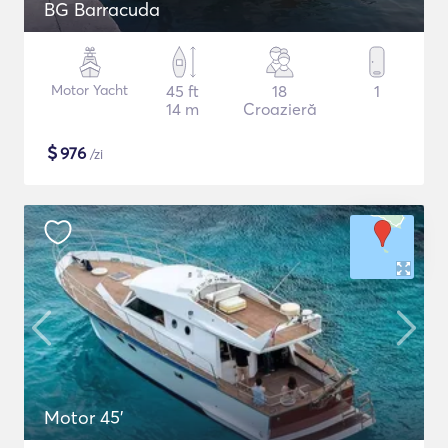
BG Barracuda
Motor Yacht
45 ft
18
1
14 m
Croazieră
$
976
/zi
Motor 45'