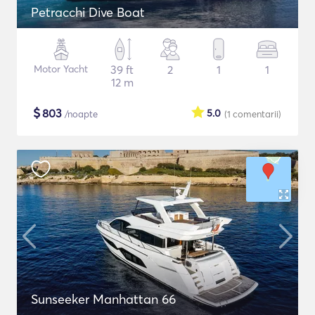
Petracchi Dive Boat
Motor Yacht
39 ft
2
1
1
12 m
$
803
5.0
/noapte
(1
comentarii
)
Sunseeker Manhattan 66