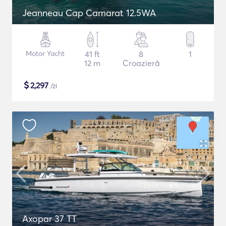
Jeanneau Cap Camarat 12.5WA
Motor Yacht
41 ft
8
1
12 m
Croazieră
$
2,297
/zi
Axopar 37 TT