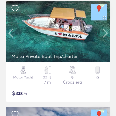
Malta Private Boat Trip/charter
Motor Yacht
22 ft
9
0
7 m
Croazieră
$
338
/zi