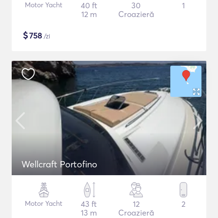
Motor Yacht
40 ft
30
1
12 m
Croazieră
$
758
/zi
Wellcraft Portofino
Motor Yacht
43 ft
12
2
13 m
Croazieră