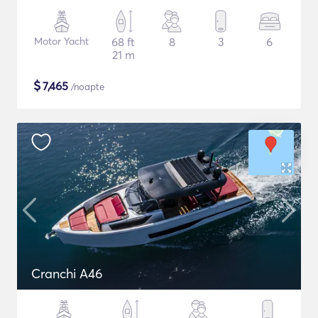
Motor Yacht
68 ft
8
3
6
21 m
$
7,465
/noapte
Cranchi A46