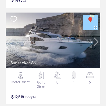
$
1,493
/zi
Sunseeker 86
Motor Yacht
86 ft
8
4
6
26 m
$
12,518
/noapte