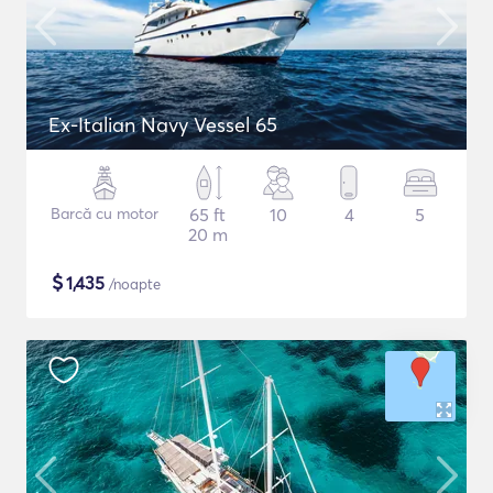
Ex-Italian Navy Vessel 65
Barcă cu motor
65 ft
10
4
5
20 m
$
1,435
/noapte