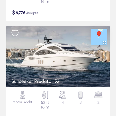
16 m
$
6,776
/noapte
Sunseeker Predator 52
Motor Yacht
52 ft
4
3
2
16 m