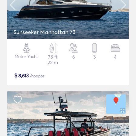
Sunseeker Manhattan 73
Motor Yacht
73 ft
6
3
4
22 m
$
8,613
/noapte