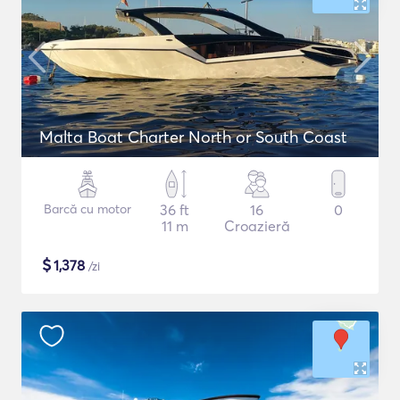
Malta Boat Charter North or South Coast
Barcă cu motor
36 ft
16
0
11 m
Croazieră
$
1,378
/zi