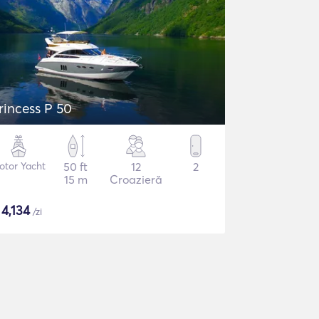
rincess P 50
otor Yacht
50 ft
12
2
15 m
Croazieră
$
4,134
/zi