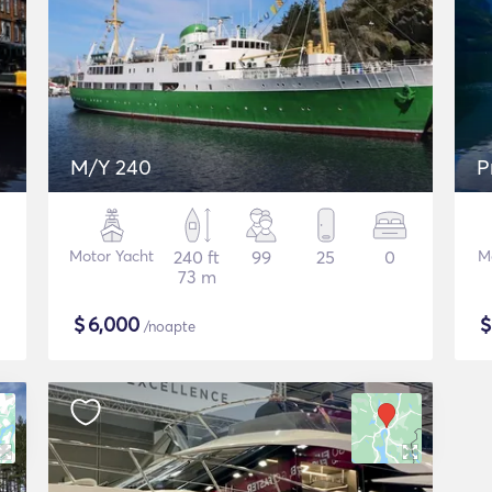
M/Y 240
P
Motor Yacht
240 ft
99
25
0
M
73 m
$
6,000
/noapte