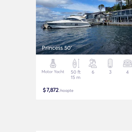
Princess 50'
Motor Yacht
50 ft
6
3
4
15 m
$
7,872
/noapte