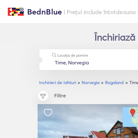
BednBlue
| Prețul include întotdeauna 
Închiriază
Locația de pornire
Inchirieri de Iahturi
Norvegia
Rogaland
Tim
Filtre