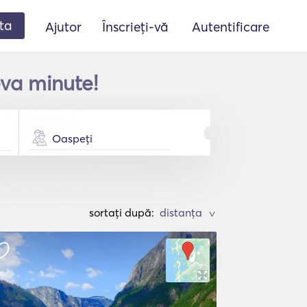
ta
Ajutor
Înscrieți-vă
Autentificare
eva minute!
Oaspeți
sortați după:
>