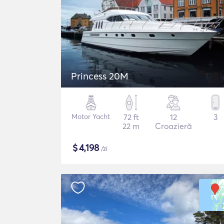
Princess 20M
Motor Yacht
72 ft
12
3
22 m
Croazieră
$
4,198
/zi