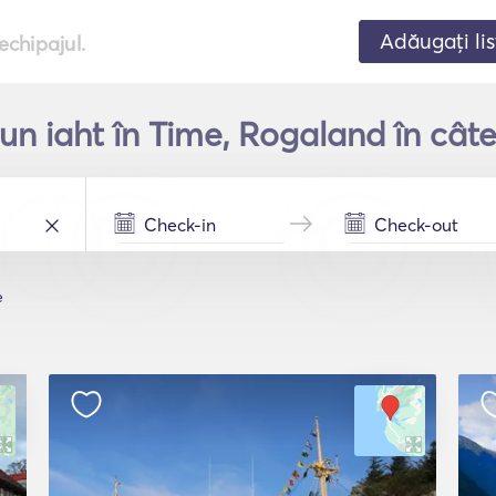
Adăugați lis
echipajul.
 un iaht în Time, Rogaland în cât
e