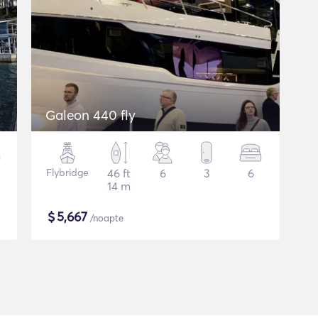
Galeon 440 fly
Flybridge
46 ft
6
3
6
14 m
$
5,667
/noapte