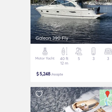
Galeon 390 Fly
Motor Yacht
40 ft
5
3
3
12 m
$
5,248
/noapte