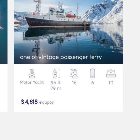
one of vintage passenger ferry
Motor Yacht
95 ft
16
6
10
29 m
$
4,618
/noapte