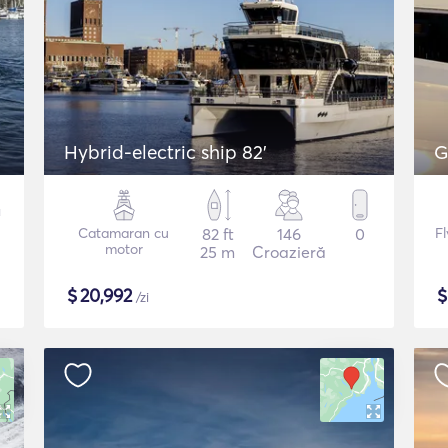
Hybrid-electric ship 82'
G
Catamaran cu
82 ft
146
0
F
motor
25 m
Croazieră
$
20,992
/zi