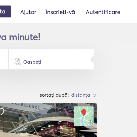
ta
Ajutor
Înscrieți-vă
Autentificare
va minute!
Oaspeți
sortați după:
>