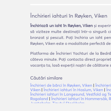
Închirieri iahturi în Røyken, Viken
Închiriază un iaht în Røyken, Viken
și experim
să viziteze multe destinații într-o singură 
bronzat și pescuit. Poți închiria un iaht p
Røyken, Viken este o modalitate perfectă de 
Platforma de Închirieri Yachturi de la BednB
câteva minute. Poți contacta direct proprie
vacanța ta, lasă experții noștri de călătorie
Căutări similare
Închirieri de bărci în Røyken, Viken
|
Închirier
Viken
|
Închirieri iahturi în Haslum, Viken
|
În
Închirieri iahturi în Langesund, Vestfold og 
Rogaland
|
Închirieri iahturi în Hommersåk,
Jurstaholm, Ținutul Stockholm