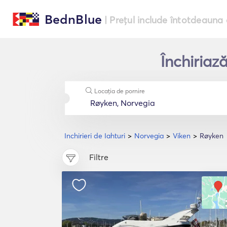
BednBlue
| Prețul include întotdeauna 
Închiriaz
Locația de pornire
Inchirieri de Iahturi
Norvegia
Viken
Røyken
Filtre