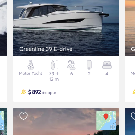
Greenline 39 E-drive
G
Motor Yacht
39 ft
6
2
4
Mo
12 m
$
892
/noapte