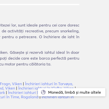
itezei lor, sunt ideale pentru cei care doresc
 de activități recreative, precum snorkeling,
 pentru o petrecere. O închiriere de iaht în
iken. Găsește și rezervă iahtul ideal în doar
 poți decide care este barca perfectă pentru
 cu motor pentru călătoria ta.
e Frogn, Viken
|
Închirieri iahturi în Torvøya,
und, Viken
|
Închirieri iahturi în Klofta, Viken
|
Monedă, limbă și multe altele
ark
|
Închirieri iahturi în Hellesmork,
hturi în Time, Rogaland
|
Închirieri iahturi în