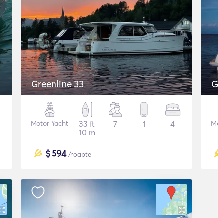
Greenline 33
G
Motor Yacht
33 ft
7
1
4
Mo
10 m
$
594
/noapte