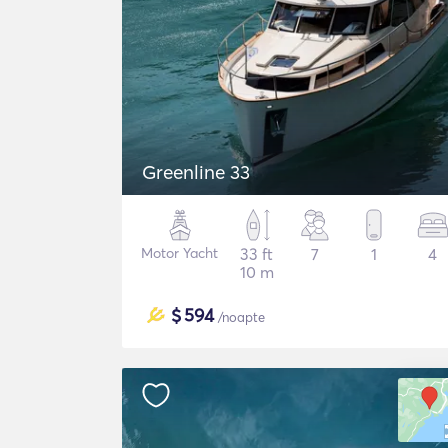
Greenline 33
Motor Yacht
33 ft
7
1
4
10 m
$
594
/noapte