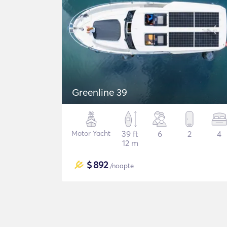
Greenline 39
Motor Yacht
39 ft
6
2
4
12 m
$
892
/noapte