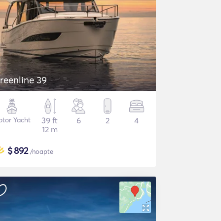
reenline 39
tor Yacht
39 ft
6
2
4
12 m
$
892
/noapte