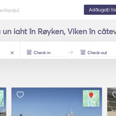
Adăugați lis
echipajul.
ă un iaht în Røyken, Viken în câte