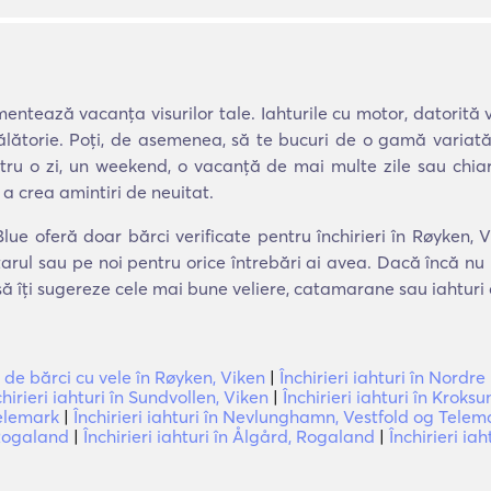
entează vacanța visurilor tale. Iahturile cu motor, datorită v
călătorie. Poți, de asemenea, să te bucuri de o gamă variată
entru o zi, un weekend, o vacanță de mai multe zile sau chiar
a crea amintiri de neuitat.
lue oferă doar bărci verificate pentru închirieri în Røyken, V
tarul sau pe noi pentru orice întrebări ai avea. Dacă încă nu
 să îți sugereze cele mai bune veliere, catamarane sau iahturi
i de bărci cu vele în Røyken, Viken
|
Închirieri iahturi în Nordr
chirieri iahturi în Sundvollen, Viken
|
Închirieri iahturi în Kroks
Telemark
|
Închirieri iahturi în Nevlunghamn, Vestfold og Telem
 Rogaland
|
Închirieri iahturi în Ålgård, Rogaland
|
Închirieri ia