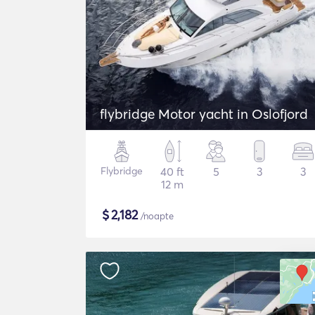
flybridge Motor yacht in Oslofjord
Flybridge
40 ft
5
3
3
12 m
$
2,182
/noapte