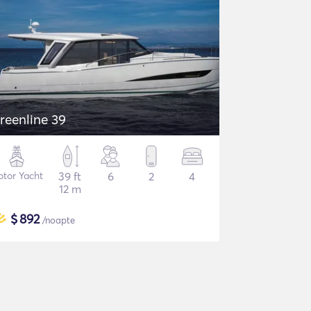
reenline 39
tor Yacht
39 ft
6
2
4
12 m
$
892
/noapte