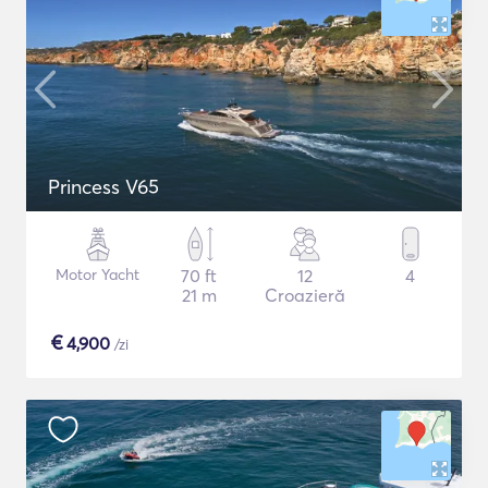
Princess V65
Motor Yacht
70 ft
12
4
21 m
Croazieră
€
4,900
/zi