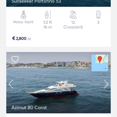
Sunseeker Portofino 53
Motor Yacht
53 ft
12
3
16 m
Croazieră
€
2,800
/zi
Azimut 80 Carat