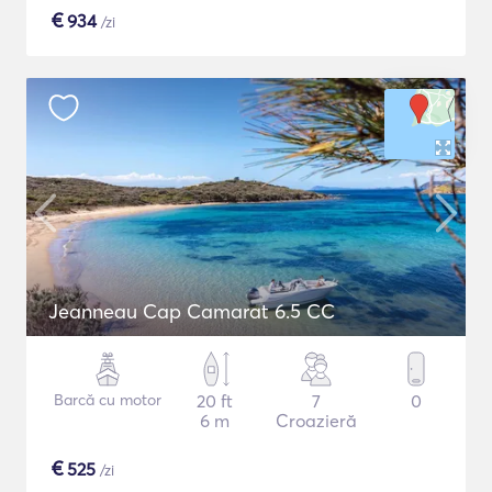
€
934
/zi
Jeanneau Cap Camarat 6.5 CC
Barcă cu motor
20 ft
7
0
6 m
Croazieră
€
525
/zi