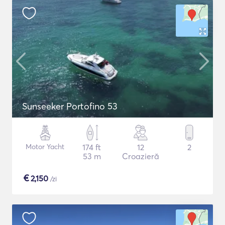
Sunseeker Portofino 53
Motor Yacht
174 ft
12
2
53 m
Croazieră
€
2,150
/zi