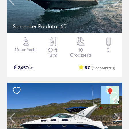
Sunseeker Predator 60
Motor Yacht
60 ft
10
3
18 m
Croazieră
€
2,450
5.0
/zi
(1
comentarii
)