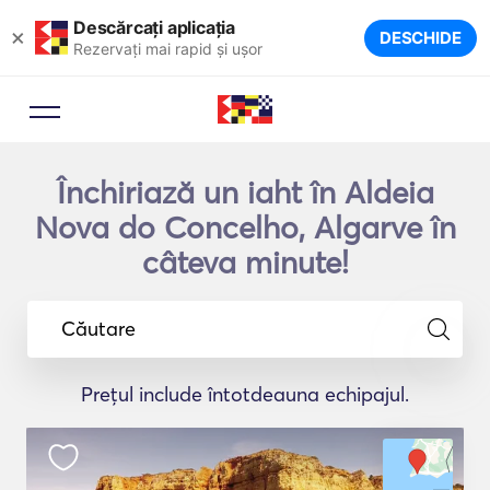
Descărcați aplicația
×
DESCHIDE
Rezervați mai rapid și ușor
Închiriază un iaht în Aldeia
Nova do Concelho, Algarve în
câteva minute!
Căutare
Prețul include întotdeauna echipajul.