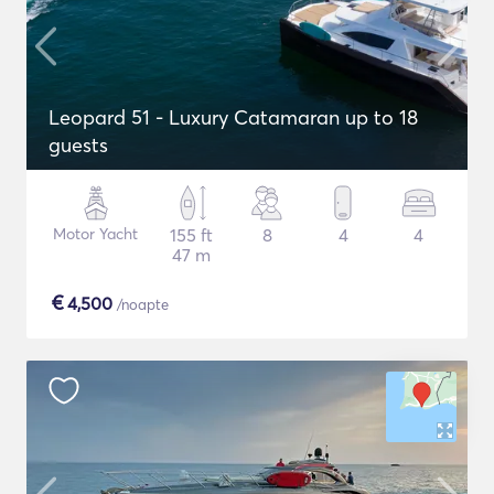
Leopard 51 - Luxury Catamaran up to 18
guests
Motor Yacht
155 ft
8
4
4
47 m
€
4,500
/noapte