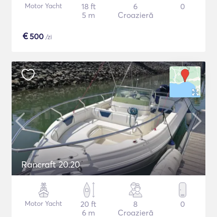
Motor Yacht
18 ft
6
0
5 m
Croazieră
€
500
/zi
Rancraft 20.20
Motor Yacht
20 ft
8
0
6 m
Croazieră