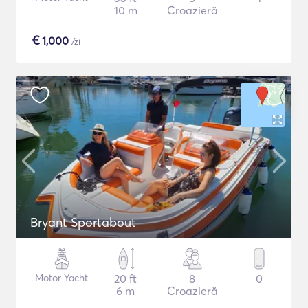
10 m
Croazieră
€
1,000
/zi
Bryant Sportabout
Motor Yacht
20 ft
8
0
6 m
Croazieră