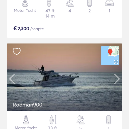
Motor Yacht
47 ft
4
2
1
14 m
€
2,300
/noapte
Rodman900
Motor Yacht
33 ft
5
1