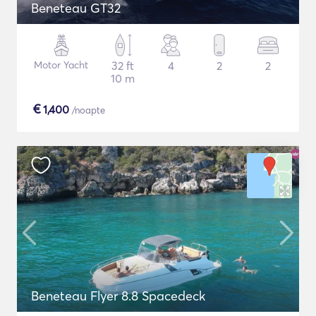
Beneteau GT32
Motor Yacht
32 ft
4
2
2
10 m
€
1,400
/noapte
Beneteau Flyer 8.8 Spacedeck