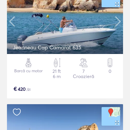
Jeanneau Cap Camarat 635
Barcă cu motor
21 ft
7
0
6 m
Croazieră
€
420
/zi