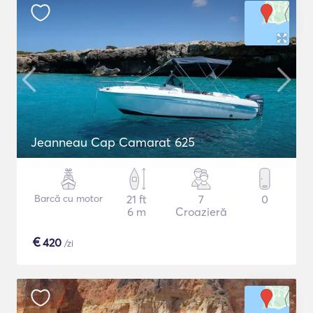
Jeanneau Cap Camarat 625
Barcă cu motor
21 ft
7
0
6 m
Croazieră
€
420
/zi