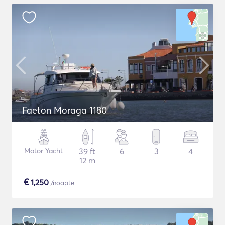
Faeton Moraga 1180
Motor Yacht
39 ft
6
3
4
12 m
€
1,250
/noapte