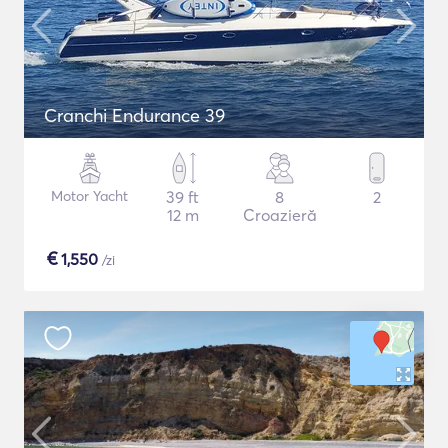
Cranchi Endurance 39
Motor Yacht
39 ft
8
2
12 m
Croazieră
€
1,550
/zi