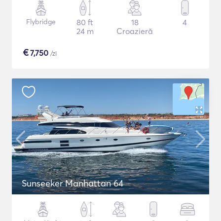
Flybridge
80 ft
18
4
24 m
Croazieră
€
7,750
/zi
Sunseeker Manhattan 64