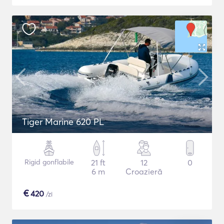
Tiger Marine 620 PL
Rigid gonflabile
21 ft
12
0
6 m
Croazieră
€
420
/zi