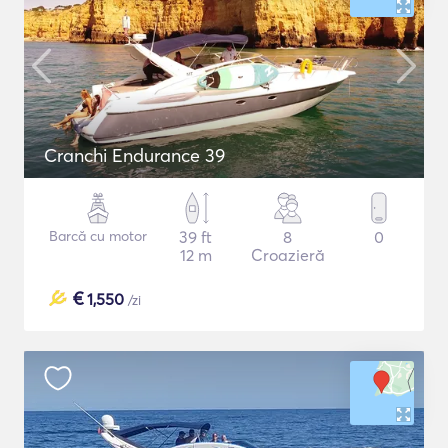
Cranchi Endurance 39
Barcă cu motor
39 ft
8
0
12 m
Croazieră
€
1,550
/zi