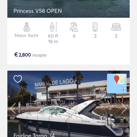
Princess V58 OPEN
Motor Yacht
60 ft
6
3
3
18 m
€
2,800
/noapte
Fairline Targa 34