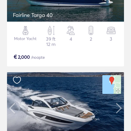
Fairline Targa 40
Motor Yacht
39 ft
4
2
3
12 m
€
2,000
/noapte