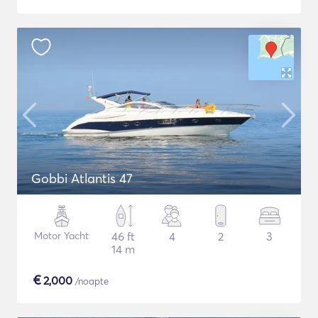
Gobbi Atlantis 47
Motor Yacht
46 ft
4
2
3
14 m
€
2,000
/noapte