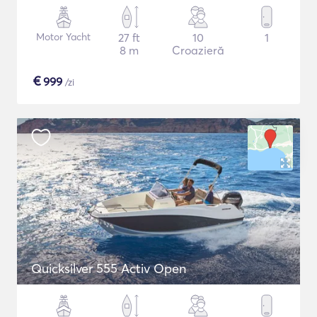
Motor Yacht
27 ft
10
1
8 m
Croazieră
€
999
/zi
Quicksilver 555 Activ Open