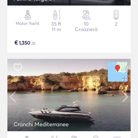
Motor Yacht
35 ft
10
2
11 m
Croazieră
€
1,350
/zi
Cranchi Mediterranee