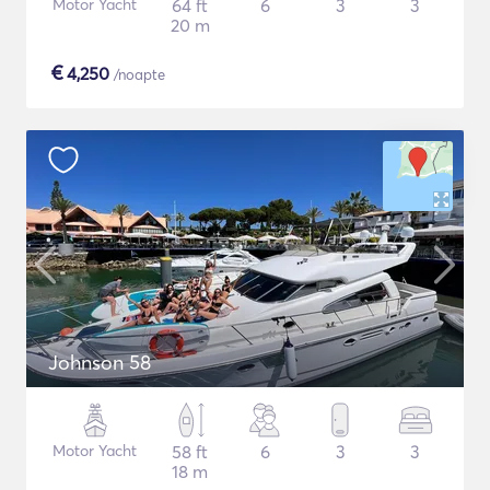
Motor Yacht
64 ft
6
3
3
20 m
€
4,250
/noapte
Johnson 58
Motor Yacht
58 ft
6
3
3
18 m