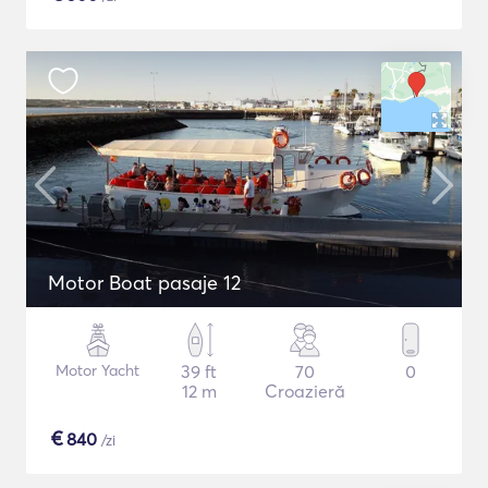
Motor Boat pasaje 12
Motor Yacht
39 ft
70
0
12 m
Croazieră
€
840
/zi