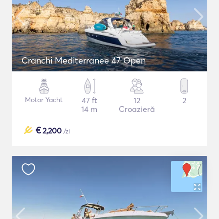
Cranchi Mediterranee 47 Open
Motor Yacht
47 ft
12
2
14 m
Croazieră
€
2,200
/zi