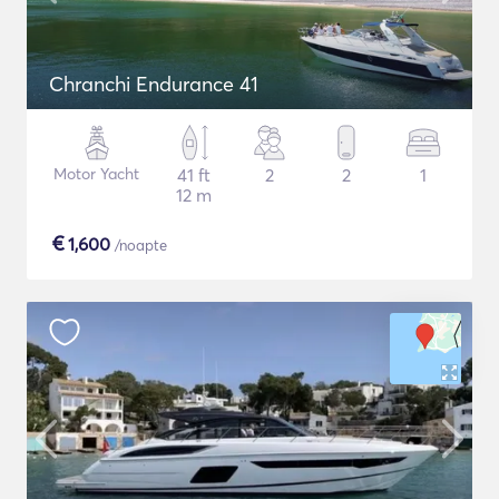
Chranchi Endurance 41
Motor Yacht
41 ft
2
2
1
12 m
€
1,600
/noapte