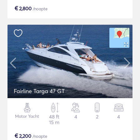
€
2,800
/noapte
Fairline Targa 47 GT
Motor Yacht
48 ft
4
2
4
15 m
€
2,200
/noapte