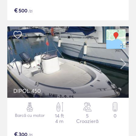
€
500
/zi
DIPOL 450
Barcă cu motor
14 ft
5
0
4 m
Croazieră
€
300
/zi