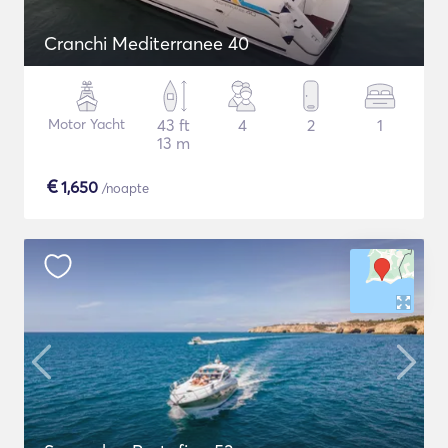
Cranchi Mediterranee 40
Motor Yacht
43 ft
4
2
1
13 m
€
1,650
/noapte