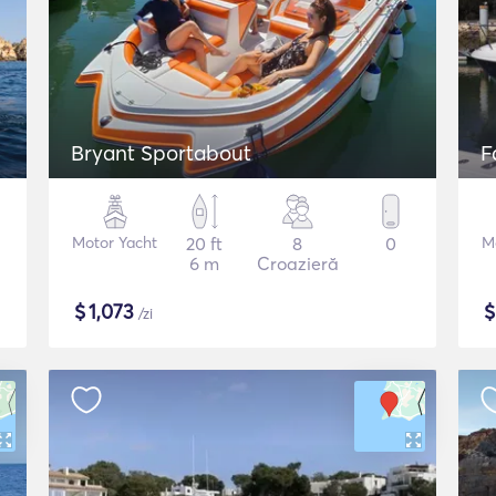
Bryant Sportabout
Motor Yacht
20 ft
8
0
M
6 m
Croazieră
$
1,073
/zi