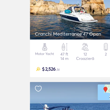
Cranchi Mediterranee 47 Open
Motor Yacht
47 ft
12
2
14 m
Croazieră
$
2,526
/zi