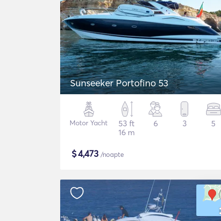
Sunseeker Portofino 53
Motor Yacht
53 ft
6
3
5
16 m
$
4,473
/noapte