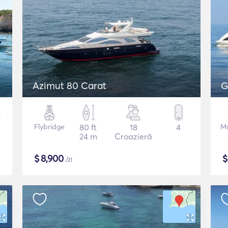
Azimut 80 Carat
G
Flybridge
80 ft
18
4
Mo
24 m
Croazieră
$
8,900
/zi