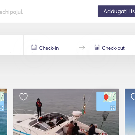
Adăugați lis
echipajul.