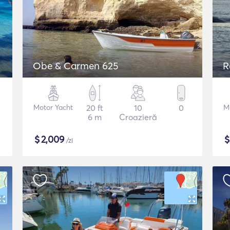
Obe & Carmen 625
R
Motor Yacht
20 ft
10
0
M
6 m
Croazieră
$
2,009
/zi