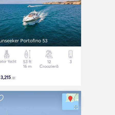
unseeker Portofino 53
otor Yacht
53 ft
12
3
16 m
Croazieră
$
3,215
/zi