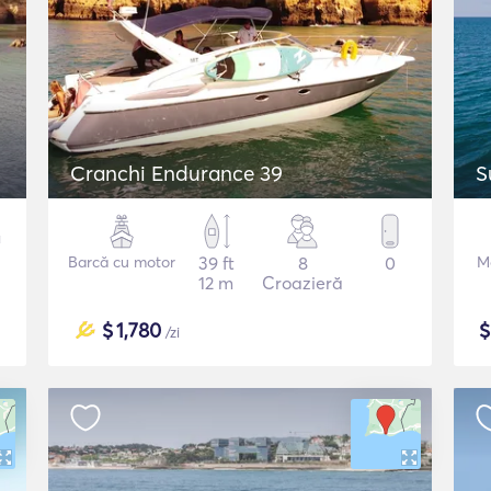
Cranchi Endurance 39
S
Barcă cu motor
39 ft
8
0
M
12 m
Croazieră
$
1,780
/zi