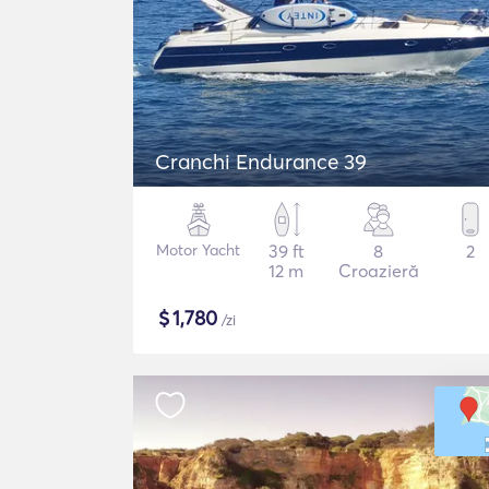
Cranchi Endurance 39
Motor Yacht
39 ft
8
2
12 m
Croazieră
$
1,780
/zi