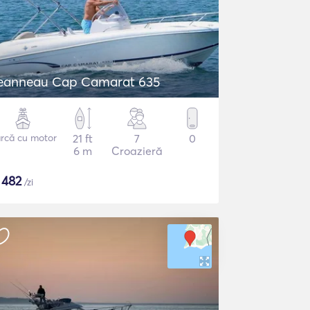
eanneau Cap Camarat 635
rcă cu motor
21 ft
7
0
6 m
Croazieră
$
482
/zi