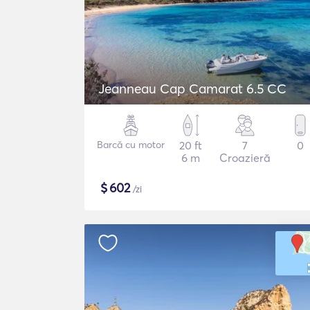
Jeanneau Cap Camarat 6.5 CC
Barcă cu motor
20 ft
7
0
6 m
Croazieră
$
602
/zi