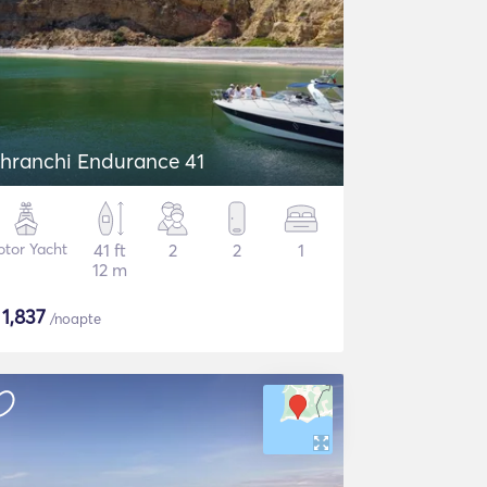
hranchi Endurance 41
tor Yacht
41 ft
2
2
1
12 m
$
1,837
/noapte