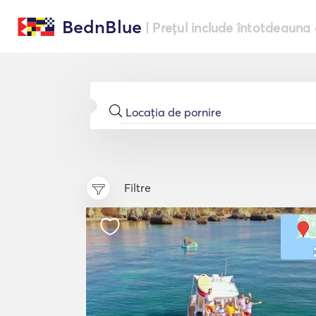
BednBlue
| Prețul include întotdeauna 
Filtre