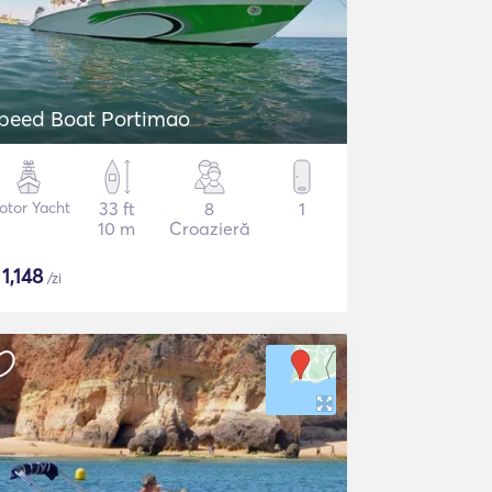
peed Boat Portimao
otor Yacht
33 ft
8
1
10 m
Croazieră
$
1,148
/zi