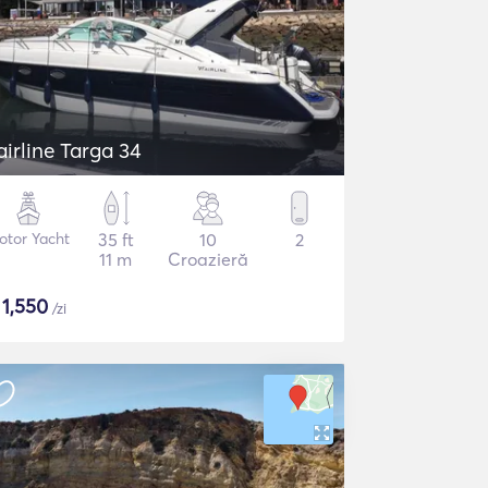
Fairline Targa 34
otor Yacht
35 ft
10
2
11 m
Croazieră
$
1,550
/zi