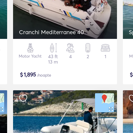
Cranchi Mediterranee 40
S
Motor Yacht
43 ft
4
2
1
M
13 m
$
1,895
/noapte