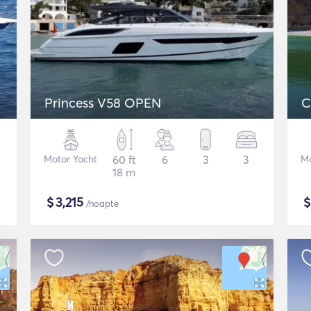
Princess V58 OPEN
C
Motor Yacht
60 ft
6
3
3
Mo
18 m
$
3,215
/noapte