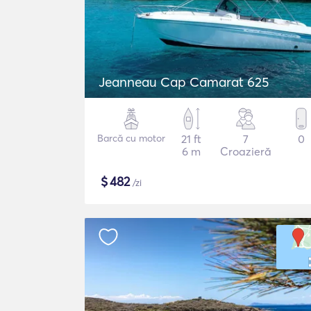
Jeanneau Cap Camarat 625
Barcă cu motor
21 ft
7
0
6 m
Croazieră
$
482
/zi