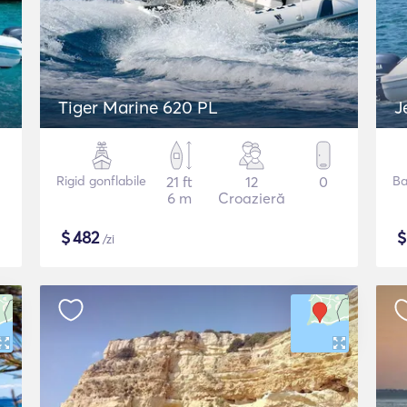
Tiger Marine 620 PL
J
Rigid gonflabile
21 ft
12
0
Ba
6 m
Croazieră
$
482
/zi