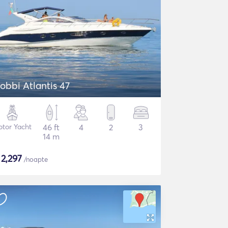
obbi Atlantis 47
tor Yacht
46 ft
4
2
3
14 m
$
2,297
/noapte