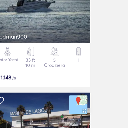
odman900
otor Yacht
33 ft
5
1
10 m
Croazieră
$
1,148
/zi