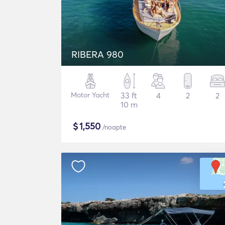
RIBERA 980
Motor Yacht
33 ft
4
2
2
10 m
$
1,550
/noapte