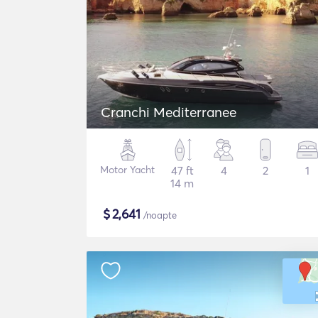
Cranchi Mediterranee
Motor Yacht
47 ft
4
2
1
14 m
$
2,641
/noapte