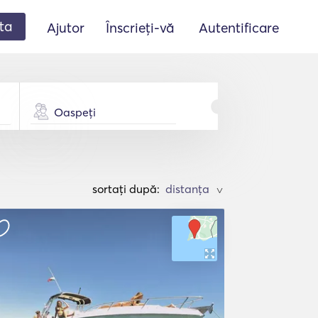
ta
Ajutor
Înscrieți-vă
Autentificare
Oaspeți
sortați după:
>