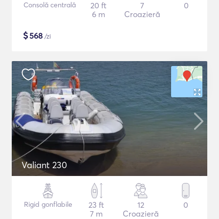
Consolă centrală
20 ft
7
0
6 m
Croazieră
$
568
/zi
Valiant 230
Rigid gonflabile
23 ft
12
0
7 m
Croazieră