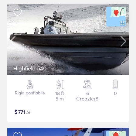
Highfield 540
Rigid gonflabile
18 ft
6
0
5 m
Croazieră
$
771
/zi