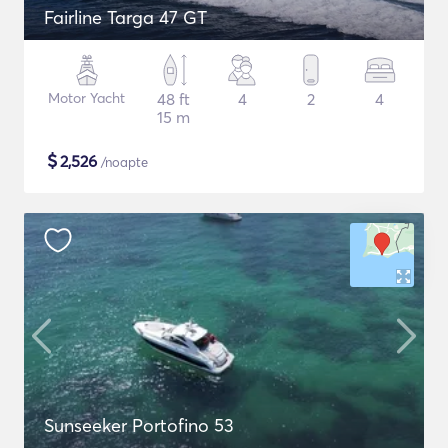
Fairline Targa 47 GT
Motor Yacht
48 ft
4
2
4
15 m
$
2,526
/noapte
Sunseeker Portofino 53