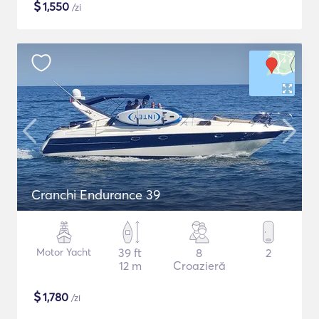
$
1,550
/zi
Cranchi Endurance 39
Motor Yacht
39 ft
8
2
12 m
Croazieră
$
1,780
/zi