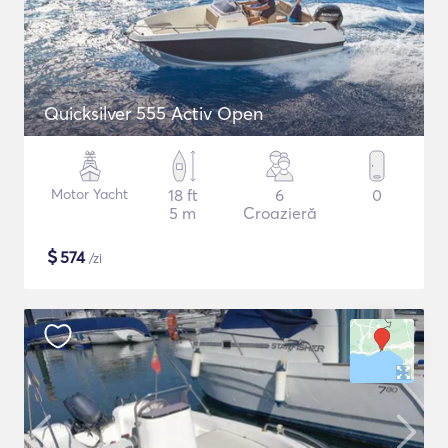
Quicksilver 555 Activ Open
Motor Yacht
18 ft
6
0
5 m
Croazieră
$
574
/zi