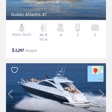
Gobbi Atlantis 47
Motor Yacht
46 ft
4
2
3
14 m
$
2,297
/noapte