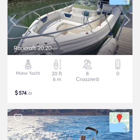
Rancraft 20.20
Motor Yacht
20 ft
8
0
6 m
Croazieră
$
574
/zi