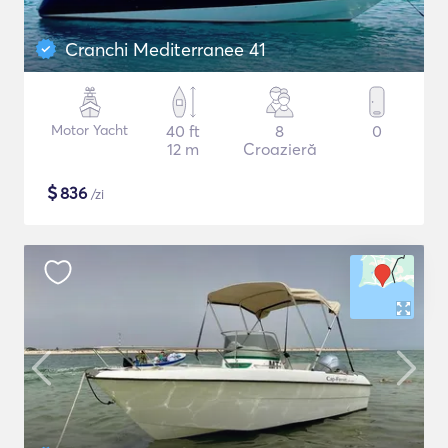
Cranchi Mediterranee 41
Motor Yacht
40 ft
8
0
12 m
Croazieră
$
836
/zi