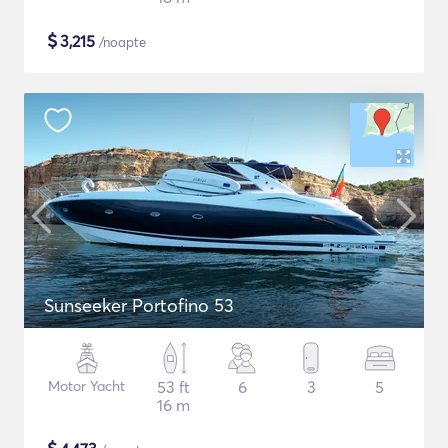
$
3,215
/noapte
Sunseeker Portofino 53
Motor Yacht
53 ft
6
3
5
16 m