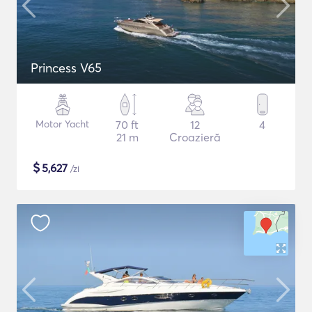
Princess V65
Motor Yacht
70 ft
12
4
21 m
Croazieră
$
5,627
/zi