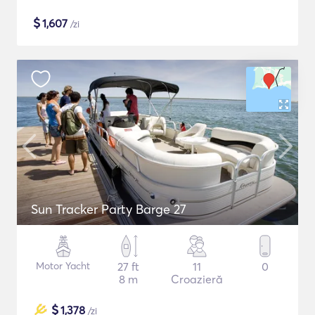
$
1,607
/zi
Sun Tracker Party Barge 27
Motor Yacht
27 ft
11
0
8 m
Croazieră
$
1,378
/zi