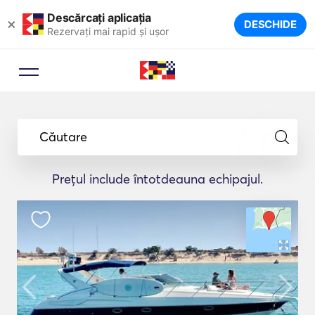
Descărcați aplicația
×
DESCHIDE
Rezervați mai rapid și ușor
Căutare
Prețul include întotdeauna echipajul.