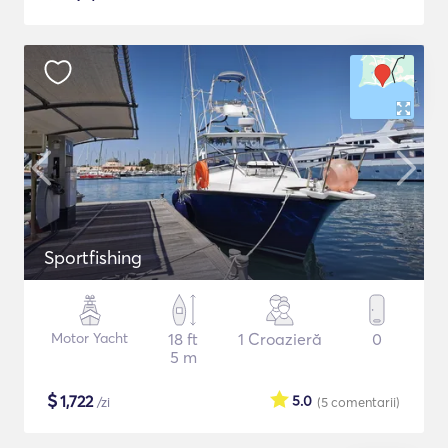
Sportfishing
Motor Yacht
18 ft
1 Croazieră
0
5 m
$
1,722
5.0
/zi
(5
comentarii
)