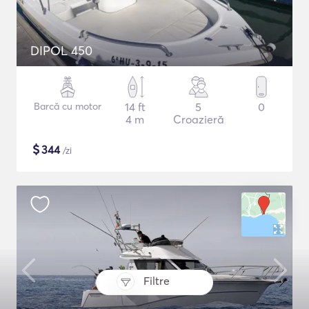
DIPOL 450
Barcă cu motor
14 ft
5
0
4 m
Croazieră
$
344
/zi
Filtre