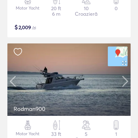
Motor Yacht
20 ft
10
0
6 m
Croazieră
$
2,009
/zi
Rodman900
Motor Yacht
33 ft
5
1