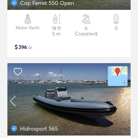
Cap Ferret 550 Open
Motor Yacht
18 ft
6
0
5 m
Croazieră
$
396
/zi
Hidrosport 565