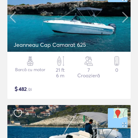
Jeanneau Cap Camarat 625
Barcă cu motor
21 ft
7
0
6 m
Croazieră
$
482
/zi