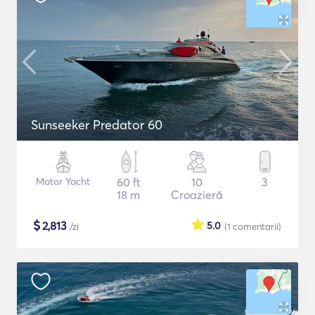
Sunseeker Predator 60
Motor Yacht
60 ft
10
3
18 m
Croazieră
$
2,813
5.0
/zi
(1
comentarii
)