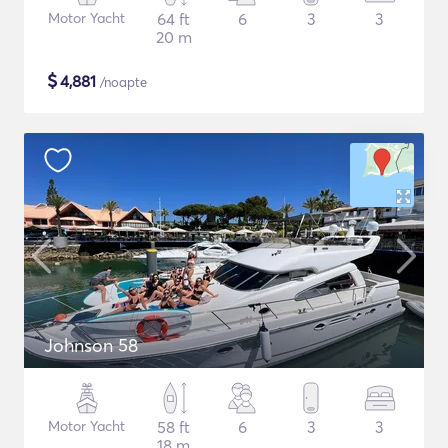
Motor Yacht
64 ft
6
3
3
20 m
$
4,881
/noapte
Johnson 58
Motor Yacht
58 ft
6
3
3
18 m