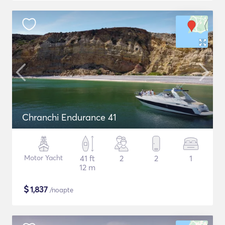
Chranchi Endurance 41
Motor Yacht
41 ft
2
2
1
12 m
$
1,837
/noapte