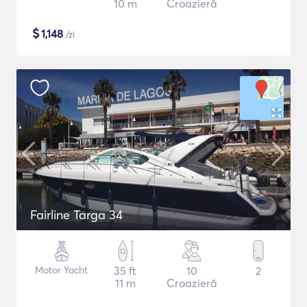
10 m
Croazieră
$
1,148
/zi
Fairline Targa 34
Motor Yacht
35 ft
10
2
11 m
Croazieră