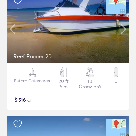
Reef Runner 20
Putere Catamaran
20 ft
10
0
6 m
Croazieră
$
516
/zi