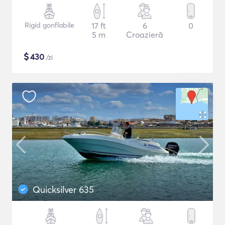
Rigid gonflabile
17 ft
6
0
5 m
Croazieră
$
430
/zi
Quicksilver 635