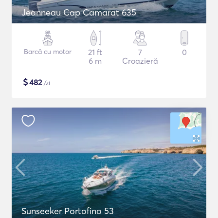
Jeanneau Cap Camarat 635
Barcă cu motor
21 ft
7
0
6 m
Croazieră
$
482
/zi
Sunseeker Portofino 53