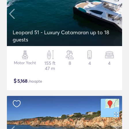
Leopard 51 - Luxury Catamaran up to 18
guests
Motor Yacht
155 ft
8
4
4
47 m
$
5,168
/noapte