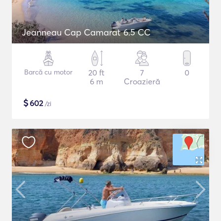
Jeanneau Cap Camarat 6.5 CC
Barcă cu motor
20 ft
7
0
6 m
Croazieră
$
602
/zi