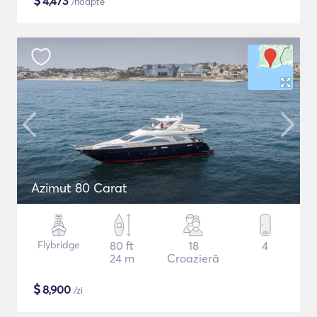
$
4,473
/noapte
Azimut 80 Carat
Flybridge
80 ft
18
4
24 m
Croazieră
$
8,900
/zi