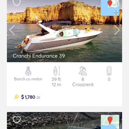
Cranchi Endurance 39
Barcă cu motor
39 ft
8
0
12 m
Croazieră
$
1,780
/zi