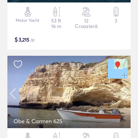
Motor Yacht
53 ft
12
3
16 m
Croazieră
$
3,215
/zi
Obe & Carmen 625