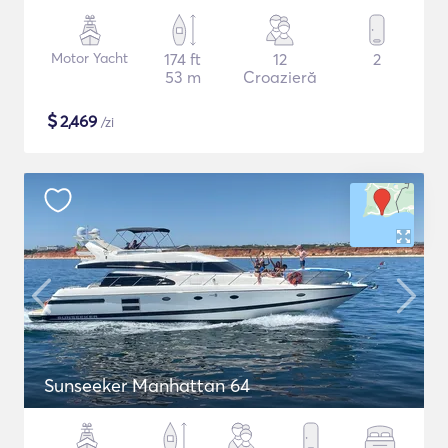
Motor Yacht
174 ft
12
2
53 m
Croazieră
$
2,469
/zi
Sunseeker Manhattan 64