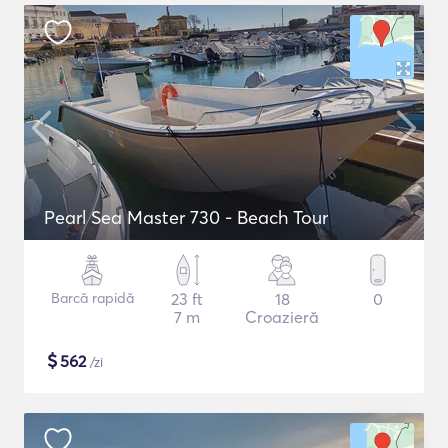
Pearl Sea Master 730 - Beach Tour
Barcă rapidă
23 ft
18
0
7 m
Croazieră
$
562
/zi