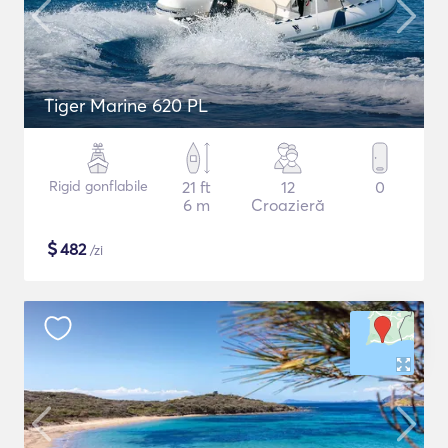
Tiger Marine 620 PL
Rigid gonflabile
21 ft
12
0
6 m
Croazieră
$
482
/zi