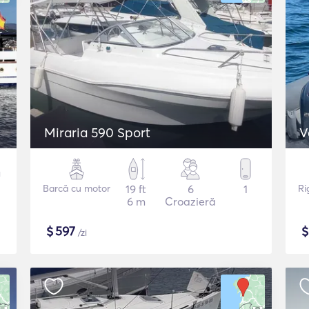
Miraria 590 Sport
V
Barcă cu motor
19 ft
6
1
Ri
6 m
Croazieră
$
597
/zi