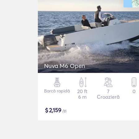
Nuva M6 Open
Barcă rapidă
20 ft
7
0
6 m
Croazieră
$
2,159
/zi