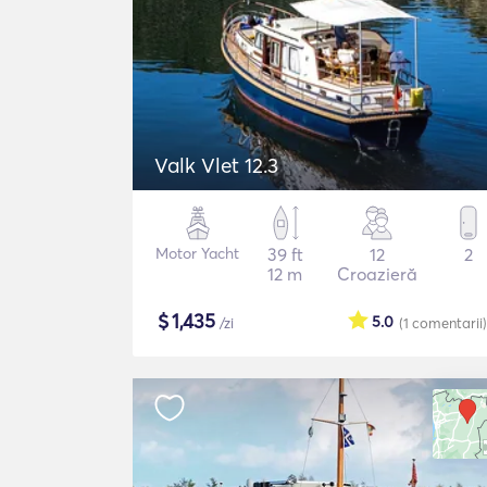
Valk Vlet 12.3
Motor Yacht
39 ft
12
2
12 m
Croazieră
$
1,435
5.0
/zi
(1
comentarii
)