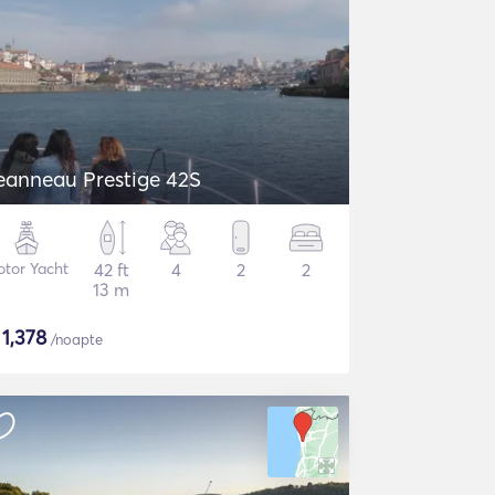
eanneau Prestige 42S
tor Yacht
42 ft
4
2
2
13 m
$
1,378
/noapte