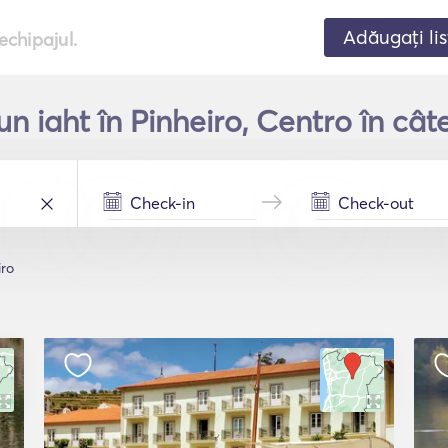
Adăugați lis
echipajul.
un iaht în Pinheiro, Centro în câ
iro