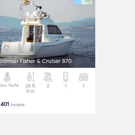
odman Fisher & Cruiser 870
tor Yacht
28 ft
2
1
1
9 m
$
401
/noapte