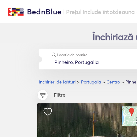
BednBlue
| Prețul include întotdeauna 
Închiriază 
Locația de pornire
Inchirieri de Iahturi
Portugalia
Centro
Pinhe
Filtre