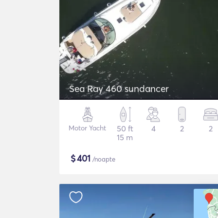
Sea Ray 460 sundancer
Motor Yacht
50 ft
4
2
2
15 m
$
401
/noapte