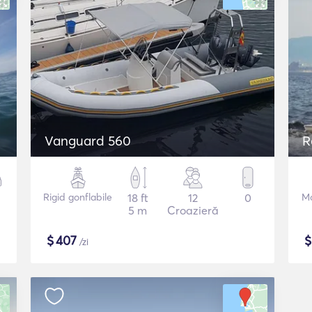
Vanguard 560
R
Rigid gonflabile
18 ft
12
0
Mo
5 m
Croazieră
$
407
/zi