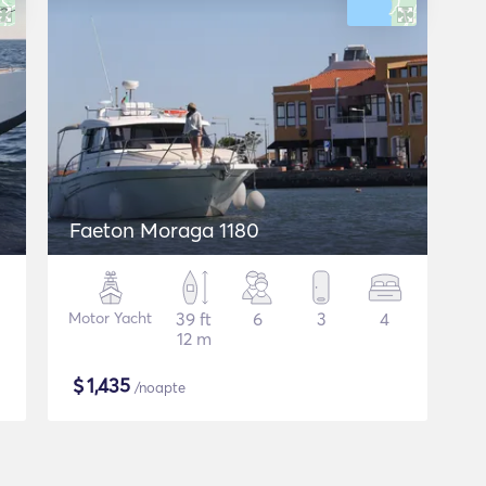
Faeton Moraga 1180
Motor Yacht
39 ft
6
3
4
12 m
$
1,435
/noapte