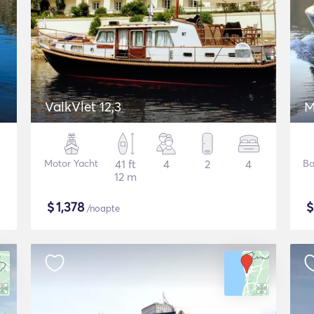
ValkVlet 12,3
M
Motor Yacht
41 ft
4
2
4
Ba
12 m
$
1,378
/noapte