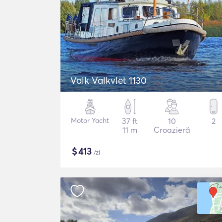
Valk Valkvlet 1130
Motor Yacht
37 ft
10
2
11 m
Croazieră
$
413
/zi