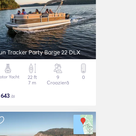
un Tracker Party Barge 22 DLX
otor Yacht
22 ft
9
0
7 m
Croazieră
$
643
/zi