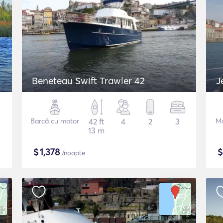
Beneteau Swift Trawler 42
J
Barcă cu motor
42 ft
4
2
3
Mo
13 m
$
1,378
/noapte