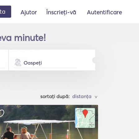
ta
Ajutor
Înscrieți-vă
Autentificare
teva minute!
Oaspeți
sortați după:
>