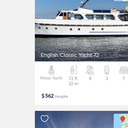
English Classic Yacht 72
Motor Yacht
72 ft
8
3
7
22 m
$
562
/noapte