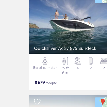
Quicksilver Activ 875 Sundeck
Barcă cu motor
29 ft
4
2
2
9 m
$
679
/noapte