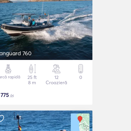
anguard 760
arcă rapidă
25 ft
12
0
8 m
Croazieră
$
775
/zi