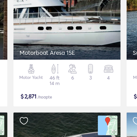
Motorboat Aresa 15E
S
Motor Yacht
46 ft
6
3
4
M
14 m
$
2,871
/noapte