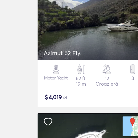
Azimut 62 Fly
Motor Yacht
62 ft
12
3
19 m
Croazieră
$
4,019
/zi