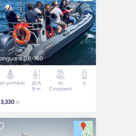
anguard DR-760
gid gonflabile
25 ft
10
0
8 m
Croazieră
$
3,330
/zi