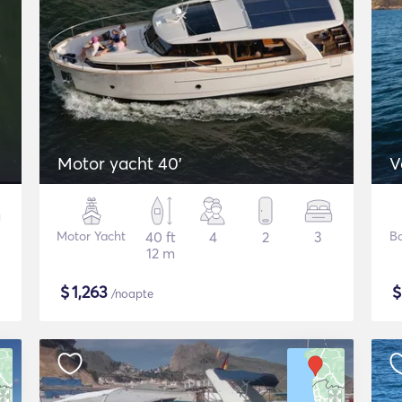
Motor yacht 40'
V
Motor Yacht
40 ft
4
2
3
B
12 m
$
1,263
/noapte