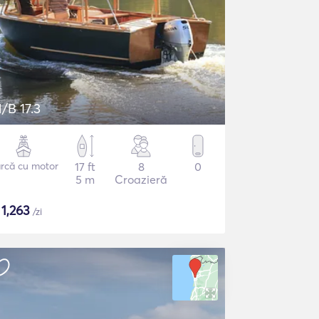
/B 17.3
rcă cu motor
17 ft
8
0
5 m
Croazieră
$
1,263
/zi