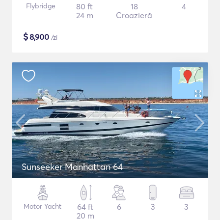
Flybridge
80 ft
18
4
24 m
Croazieră
$
8,900
/zi
Sunseeker Manhattan 64
Motor Yacht
64 ft
6
3
3
20 m