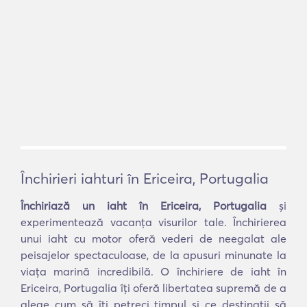
Închirieri iahturi în Ericeira, Portugalia
Închiriază un iaht în Ericeira, Portugalia
și
experimentează vacanța visurilor tale. Închirierea
unui iaht cu motor oferă vederi de neegalat ale
peisajelor spectaculoase, de la apusuri minunate la
viața marină incredibilă. O închiriere de iaht în
Ericeira, Portugalia îți oferă libertatea supremă de a
alege cum să îți petreci timpul și ce destinații să