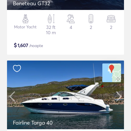
Beneteau GT32
Motor Yacht
32 ft
4
2
2
10 m
$
1,607
/noapte
Fairline Targa 40