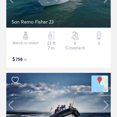
San Remo Fisher 23
Barcă cu motor
23 ft
6
0
7 m
Croazieră
$
758
/zi