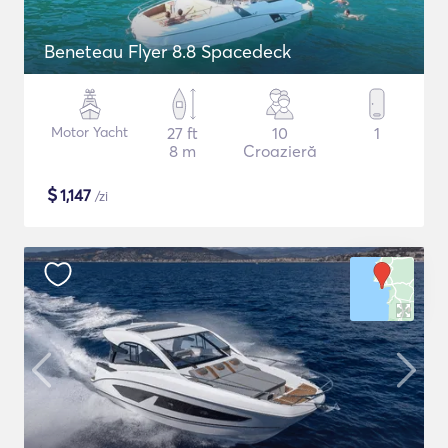
Beneteau Flyer 8.8 Spacedeck
Motor Yacht
27 ft
10
1
8 m
Croazieră
$
1,147
/zi