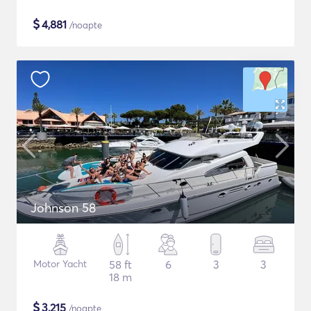
$
4,881
/noapte
Johnson 58
Motor Yacht
58 ft
6
3
3
18 m
$
3,215
/noapte