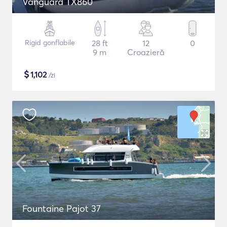
Vanguard TX860
Rigid gonflabile
28 ft
12
0
9 m
Croazieră
$
1,102
/zi
Fountaine Pajot 37