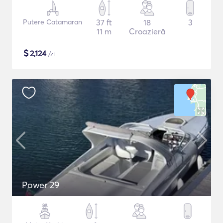
Putere Catamaran
37 ft
18
3
11 m
Croazieră
$
2,124
/zi
Power 29