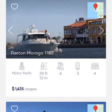
Faeton Moraga 1180
Motor Yacht
39 ft
6
3
4
12 m
$
1,435
/noapte