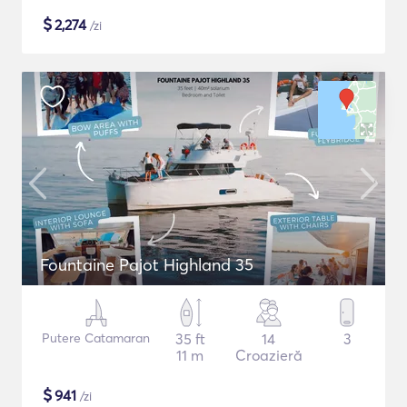
$
2,274
/zi
Fountaine Pajot Highland 35
Putere Catamaran
35 ft
14
3
11 m
Croazieră
$
941
/zi