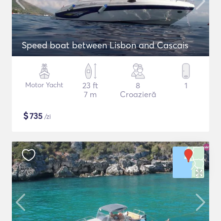
Speed boat between Lisbon and Cascais
Motor Yacht
23 ft
8
1
7 m
Croazieră
$
735
/zi