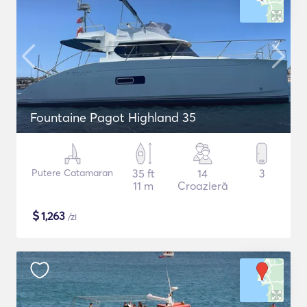
Fountaine Pagot Highland 35
Putere Catamaran
35 ft
14
3
11 m
Croazieră
$
1,263
/zi