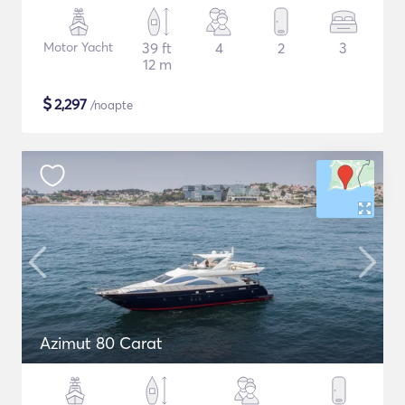
Motor Yacht
39 ft
4
2
3
12 m
$
2,297
/noapte
Azimut 80 Carat