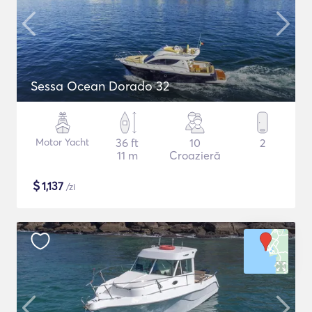
Sessa Ocean Dorado 32
Motor Yacht
36 ft
10
2
11 m
Croazieră
$
1,137
/zi