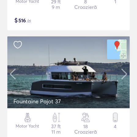
Motor Yacht
29 ft
8
1
9 m
Croazieră
$
516
/zi
Fountaine Pajot 37
Motor Yacht
37 ft
18
4
11 m
Croazieră