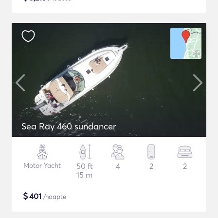
Sea Ray 460 sundancer
Motor Yacht
50 ft
4
2
2
15 m
$
401
/noapte