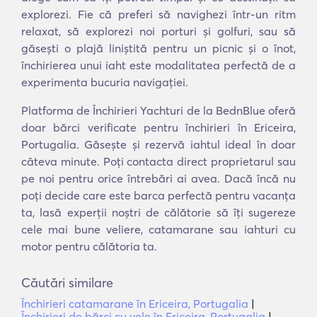
explorezi. Fie că preferi să navighezi într-un ritm
relaxat, să explorezi noi porturi și golfuri, sau să
găsești o plajă liniștită pentru un picnic și o înot,
închirierea unui iaht este modalitatea perfectă de a
experimenta bucuria navigației.
Platforma de Închirieri Yachturi de la BednBlue oferă
doar bărci verificate pentru închirieri în Ericeira,
Portugalia. Găsește și rezervă iahtul ideal în doar
câteva minute. Poți contacta direct proprietarul sau
pe noi pentru orice întrebări ai avea. Dacă încă nu
poți decide care este barca perfectă pentru vacanța
ta, lasă experții noștri de călătorie să îți sugereze
cele mai bune veliere, catamarane sau iahturi cu
motor pentru călătoria ta.
Căutări similare
Închirieri catamarane în Ericeira, Portugalia
|
Închirieri de bărci cu vele în Ericeira, Portugalia
|