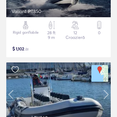
Valiant PT850
Rigid gonflabile
28 ft
12
0
9 m
Croazieră
$
1,102
/zi