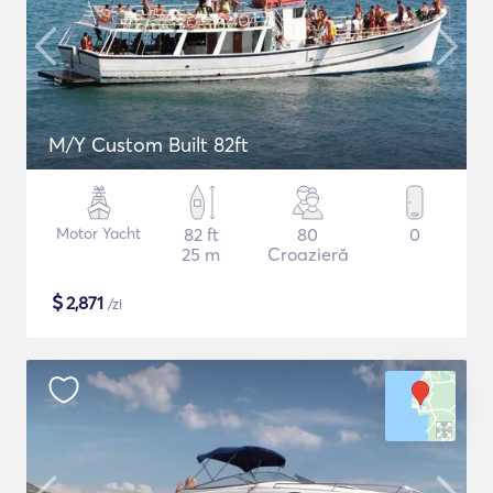
M/Y Custom Built 82ft
Motor Yacht
82 ft
80
0
25 m
Croazieră
$
2,871
/zi