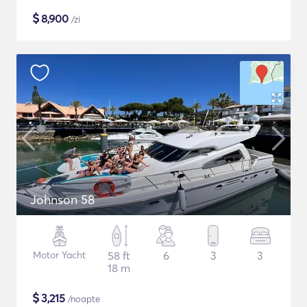
$
8,900
/zi
Johnson 58
Motor Yacht
58 ft
6
3
3
18 m
$
3,215
/noapte