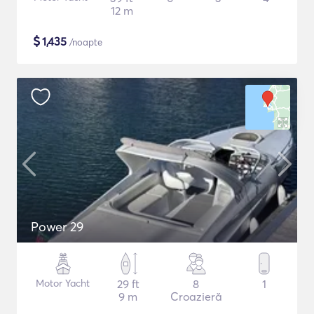
12 m
$
1,435
/noapte
Power 29
Motor Yacht
29 ft
8
1
9 m
Croazieră