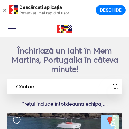
Descărcați aplicația
×
DESCHIDE
Rezervați mai rapid și ușor
Închiriază un iaht în Mem
Martins, Portugalia în câteva
minute!
Căutare
Prețul include întotdeauna echipajul.