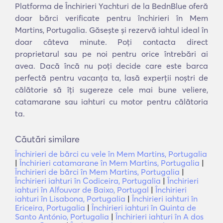
Platforma de Închirieri Yachturi de la BednBlue oferă
doar bărci verificate pentru închirieri în Mem
Martins, Portugalia. Găsește și rezervă iahtul ideal în
doar câteva minute. Poți contacta direct
proprietarul sau pe noi pentru orice întrebări ai
avea. Dacă încă nu poți decide care este barca
perfectă pentru vacanța ta, lasă experții noștri de
călătorie să îți sugereze cele mai bune veliere,
catamarane sau iahturi cu motor pentru călătoria
ta.
Căutări similare
Închirieri de bărci cu vele în Mem Martins, Portugalia
|
Închirieri catamarane în Mem Martins, Portugalia
|
Închirieri de bărci în Mem Martins, Portugalia
|
Închirieri iahturi în Codiceira, Portugalia
|
Închirieri
iahturi în Alfouvar de Baixo, Portugal
|
Închirieri
iahturi în Lisabona, Portugalia
|
Închirieri iahturi în
Ericeira, Portugalia
|
Închirieri iahturi în Quinta de
Santo António, Portugalia
|
Închirieri iahturi în A dos