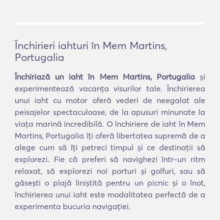
Închirieri iahturi în Mem Martins,
Portugalia
Închiriază un iaht în Mem Martins, Portugalia
și
experimentează vacanța visurilor tale. Închirierea
unui iaht cu motor oferă vederi de neegalat ale
peisajelor spectaculoase, de la apusuri minunate la
viața marină incredibilă. O închiriere de iaht în Mem
Martins, Portugalia îți oferă libertatea supremă de a
alege cum să îți petreci timpul și ce destinații să
explorezi. Fie că preferi să navighezi într-un ritm
relaxat, să explorezi noi porturi și golfuri, sau să
găsești o plajă liniștită pentru un picnic și o înot,
închirierea unui iaht este modalitatea perfectă de a
experimenta bucuria navigației.