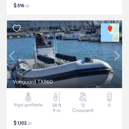
$
516
/zi
Vanguard TX860
Rigid gonflabile
28 ft
12
0
9 m
Croazieră
$
1,102
/zi