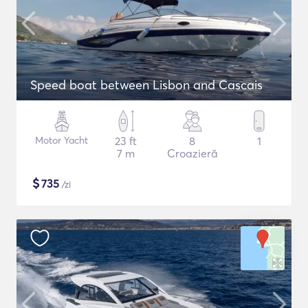
Speed boat between Lisbon and Cascais
Motor Yacht
23 ft
8
1
7 m
Croazieră
$
735
/zi