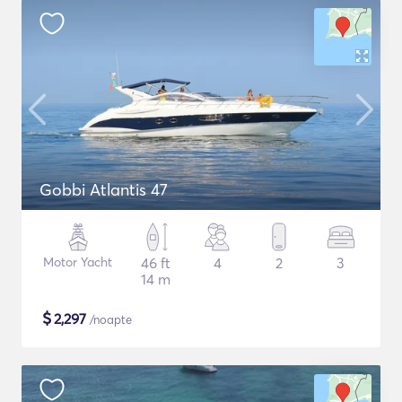
Gobbi Atlantis 47
Motor Yacht
46 ft
4
2
3
14 m
$
2,297
/noapte