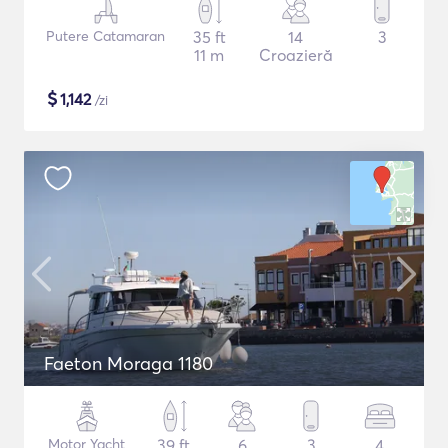
Putere Catamaran
35 ft
14
3
11 m
Croazieră
$
1,142
/zi
Faeton Moraga 1180
Motor Yacht
39 ft
6
3
4