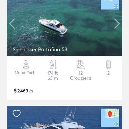
Sunseeker Portofino 53
Motor Yacht
174 ft
12
2
53 m
Croazieră
$
2,469
/zi