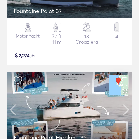
Fountaine Pajot 37
Motor Yacht
37 ft
18
4
11 m
Croazieră
$
2,274
/zi
Fountaine Pajot Highland 35