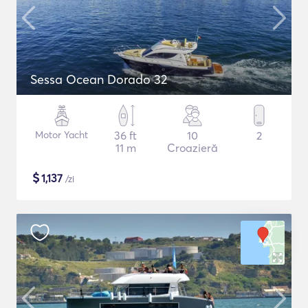
Sessa Ocean Dorado 32
Motor Yacht
36 ft
10
2
11 m
Croazieră
$
1,137
/zi