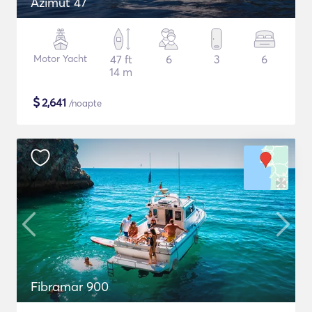
Azimut 47
Motor Yacht
47 ft
6
3
6
14 m
$
2,641
/noapte
Fibramar 900