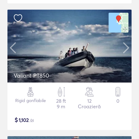
Valiant PT850
Rigid gonflabile
28 ft
12
0
9 m
Croazieră
$
1,102
/zi