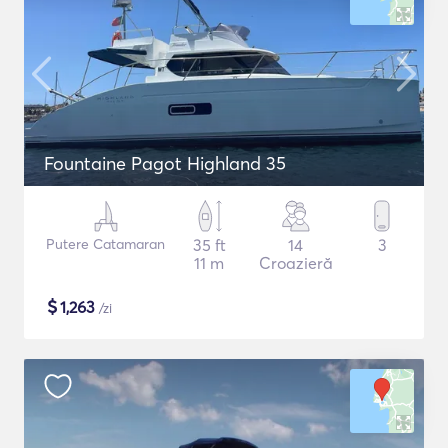
Fountaine Pagot Highland 35
Putere Catamaran
35 ft
14
3
11 m
Croazieră
$
1,263
/zi