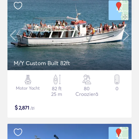
M/Y Custom Built 82ft
Motor Yacht
82 ft
80
0
25 m
Croazieră
$
2,871
/zi