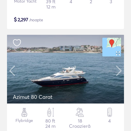
Motor Yacht
39 ft
4
2
3
12 m
$
2,297
/noapte
Azimut 80 Carat
Flybridge
80 ft
18
4
24 m
Croazieră