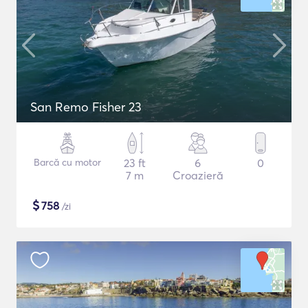
San Remo Fisher 23
Barcă cu motor
23 ft
6
0
7 m
Croazieră
$
758
/zi