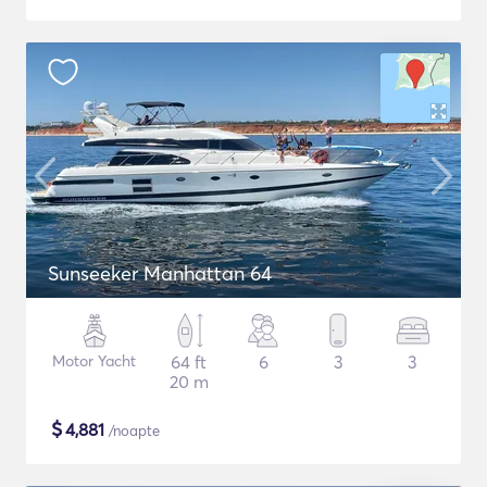
Sunseeker Manhattan 64
Motor Yacht
64 ft
6
3
3
20 m
$
4,881
/noapte