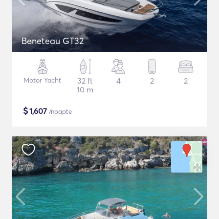
Beneteau GT32
Motor Yacht
32 ft
4
2
2
10 m
$
1,607
/noapte