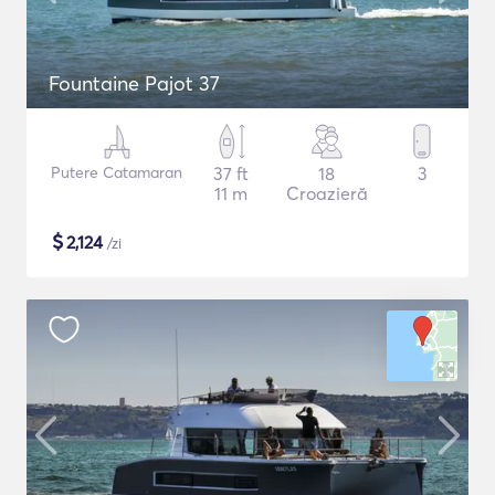
Fountaine Pajot 37
Putere Catamaran
37 ft
18
3
11 m
Croazieră
$
2,124
/zi