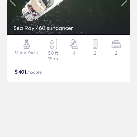
Sea Ray 460 sundancer
Motor Yacht
50 ft
4
2
2
15 m
$
401
/noapte