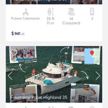
Putere Catamaran
35 ft
14
3
11 m
Croazieră
$
941
/zi
Fountaine Pajot Highland 35