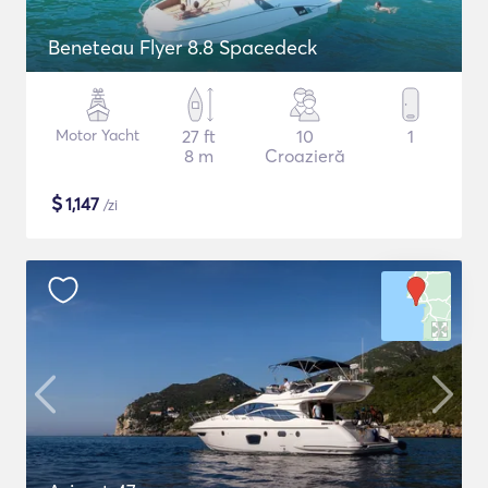
Beneteau Flyer 8.8 Spacedeck
Motor Yacht
27 ft
10
1
8 m
Croazieră
$
1,147
/zi