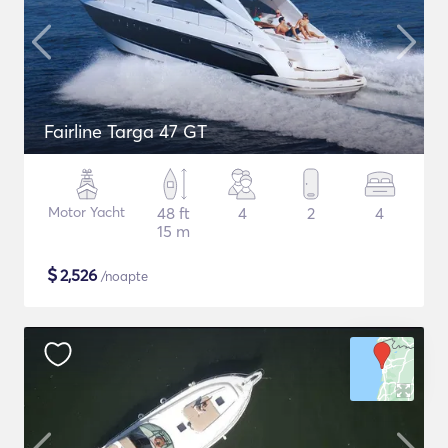
Fairline Targa 47 GT
Motor Yacht
48 ft
4
2
4
15 m
$
2,526
/noapte