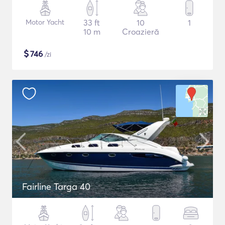
Motor Yacht
33 ft
10
1
10 m
Croazieră
$
746
/zi
Fairline Targa 40