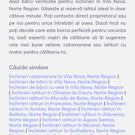
doar bărci verificate pentru închirieri în Vila Nova,
Norte Region. Găsește și rezervă iahtul ideal în doar
câteva minute. Poți contacta direct proprietarul sau
pe noi pentru orice întrebări ai avea. Dacă încă nu
poți decide care este barca perfectă pentru vacanța
ta, lasă experții noștri de călătorie să îți sugereze
cele mai bune veliere, catamarane sau iahturi cu
motor pentru călătoria ta.
Căutări similare
Închirieri catamarane în Vila Nova, Norte Region
|
Închirieri de bărci în Vila Nova, Norte Region
|
Închirieri de bărci cu vele în Vila Nova, Norte Region
|
Închirieri iahturi în Oliveira do Douro, Norte Region
|
Închirieri iahturi în Afurada de Baixo, Norte Region
|
Închirieri iahturi în Francelos, Norte Region
|
Închirieri
iahturi în Avintes, Norte Region
|
Închirieri iahturi în
Balteiro, Norte Region
|
Închirieri iahturi în Zebreiros,
Norte Region
|
Închirieri iahturi în Águas Santas,
Norte Region
|
Închirieri iahturi în Recarei, Norte
Region
|
Închirieri iahturi în Guilhabreu, Norte Region