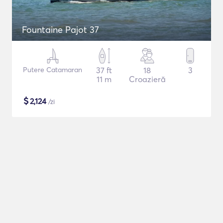
Fountaine Pajot 37
Putere Catamaran
37 ft
18
3
11 m
Croazieră
$
2,124
/zi