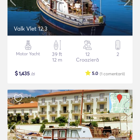
Valk Vlet 12.3
Motor Yacht
39 ft
12
2
12 m
Croazieră
$
1,435
5.0
/zi
(1
comentarii
)