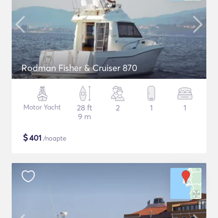
Rodman Fisher & Cruiser 870
Motor Yacht
28 ft
2
1
1
9 m
$
401
/noapte