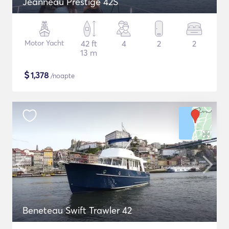
Jeanneau Prestige 42S
Motor Yacht
42 ft
4
2
2
13 m
$
1,378
/noapte
Beneteau Swift Trawler 42