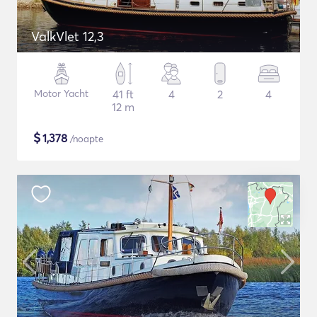
ValkVlet 12,3
Motor Yacht
41 ft
4
2
4
12 m
$
1,378
/noapte