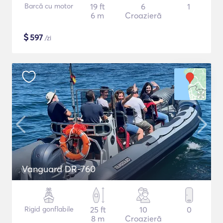
Barcă cu motor
19 ft
6
1
6 m
Croazieră
$
597
/zi
Vanguard DR-760
Rigid gonflabile
25 ft
10
0
8 m
Croazieră