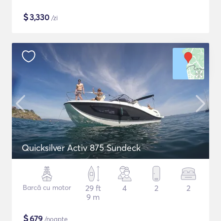
$
3,330
/zi
Quicksilver Activ 875 Sundeck
Barcă cu motor
29 ft
4
2
2
9 m
$
679
/noapte