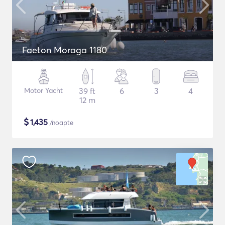
Faeton Moraga 1180
Motor Yacht
39 ft
6
3
4
12 m
$
1,435
/noapte