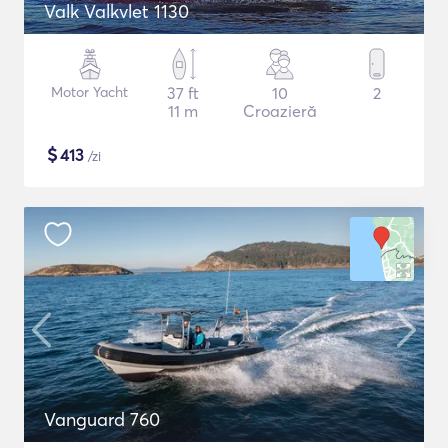
Valk Valkvlet 1130
Motor Yacht
37 ft
10
2
11 m
Croazieră
$
413
/zi
Vanguard 760