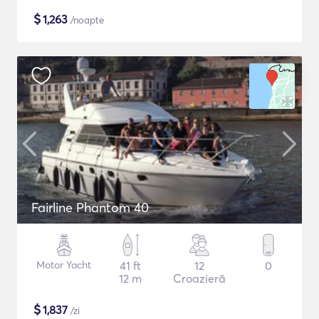
$
1,263
/noapte
Fairline Phantom 40
Motor Yacht
41 ft
12
0
12 m
Croazieră
$
1,837
/zi