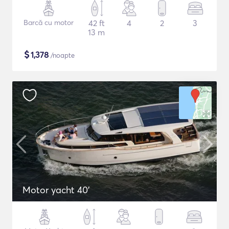
Barcă cu motor
42 ft
4
2
3
13 m
$
1,378
/noapte
Motor yacht 40'