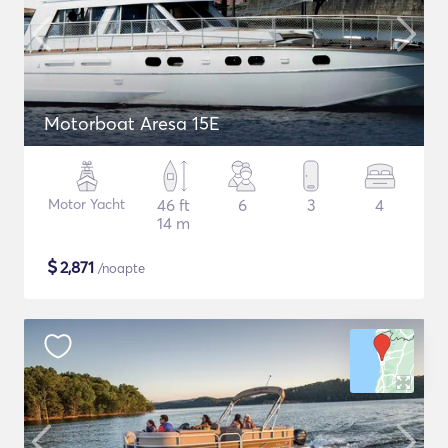
Motorboat Aresa 15E
Motor Yacht
46 ft
6
3
4
14 m
$
2,871
/noapte