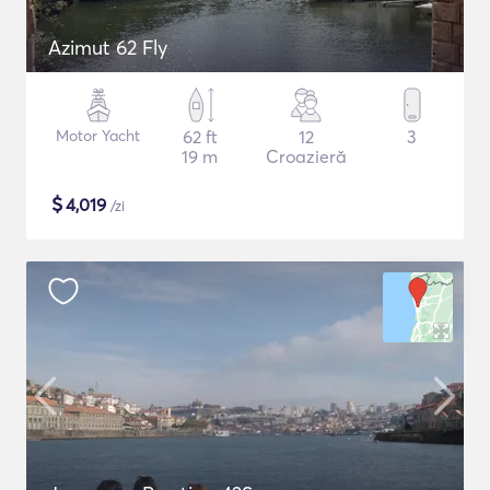
Azimut 62 Fly
Motor Yacht
62 ft
12
3
19 m
Croazieră
$
4,019
/zi