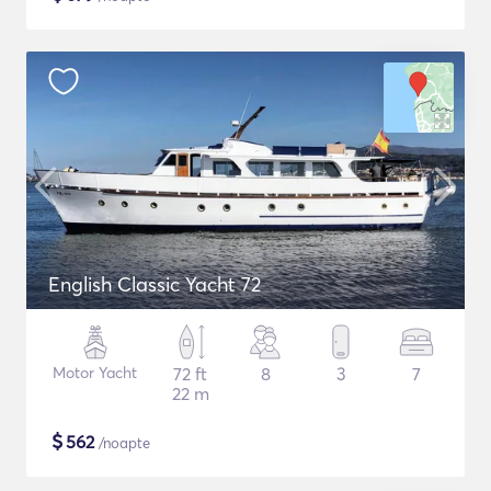
English Classic Yacht 72
Motor Yacht
72 ft
8
3
7
22 m
$
562
/noapte