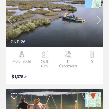
ENP 26
Motor Yacht
26 ft
11
0
8 m
Croazieră
$
1,378
/zi