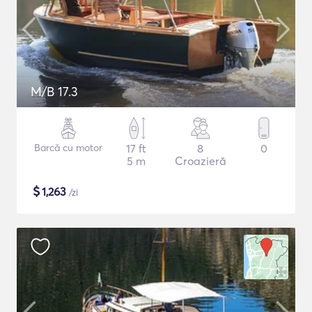
M/B 17.3
Barcă cu motor
17 ft
8
0
5 m
Croazieră
$
1,263
/zi