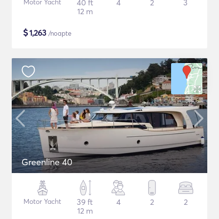
Motor Yacht
40 ft
4
2
3
12 m
$
1,263
/noapte
Greenline 40
Motor Yacht
39 ft
4
2
2
12 m