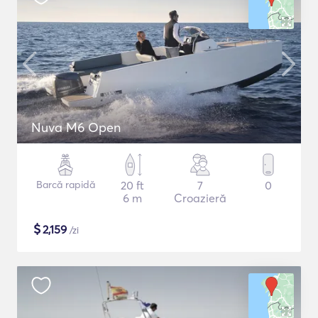
Nuva M6 Open
Barcă rapidă
20 ft
7
0
6 m
Croazieră
$
2,159
/zi