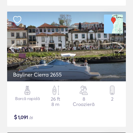
Bayliner Cierra 2655
Barcă rapidă
26 ft
8
2
8 m
Croazieră
$
1,091
/zi