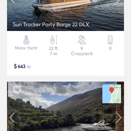
Sun Tracker Party Barge 22 DLX
Motor Yacht
22 ft
9
0
7 m
Croazieră
$
643
/zi