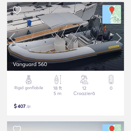
Vanguard 560
Rigid gonflabile
18 ft
12
0
5 m
Croazieră
$
407
/zi