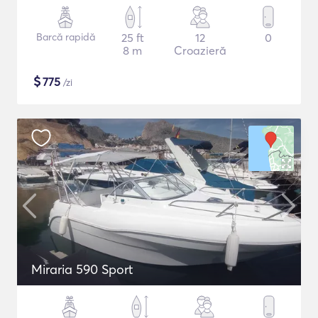
Barcă rapidă
25 ft
12
0
8 m
Croazieră
$
775
/zi
Miraria 590 Sport