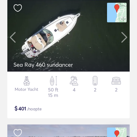
Sea Ray 460 sundancer
Motor Yacht
50 ft
4
2
2
15 m
$
401
/noapte