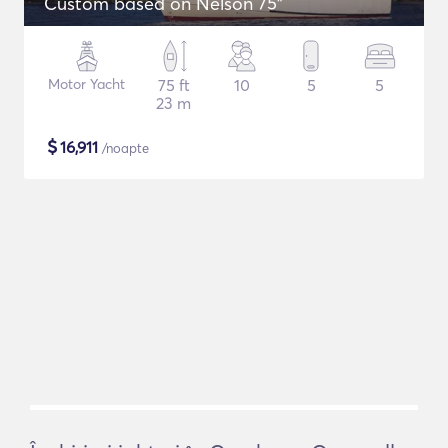
Custom based on Nelson 75"
Motor Yacht
75 ft
10
5
5
23 m
$
16,911
/noapte