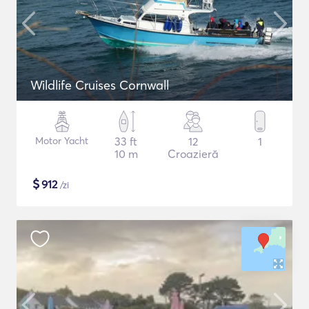
Wildlife Cruises Cornwall
Motor Yacht
33 ft
12
1
10 m
Croazieră
$
912
/zi