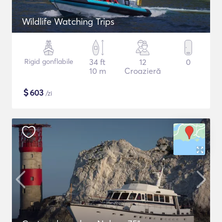
Wildlife Watching Trips
Rigid gonflabile
34 ft
12
0
10 m
Croazieră
$
603
/zi