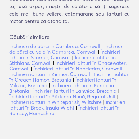
ta, lasă experții noștri de călătorie să îți sugereze
cele mai bune veliere, catamarane sau iahturi cu
motor pentru călătoria ta.
Căutări similare
Închirieri de bărci în Carnbrea, Cornwall
|
Închirieri
de bărci cu vele în Carnbrea, Cornwall
|
Închirieri
iahturi în Scorrier, Cornwall
|
Închirieri iahturi în
Stithians, Cornwall
|
Închirieri iahturi în Chacewater,
Cornwall
|
Închirieri iahturi în Nancledra, Cornwall
|
Închirieri iahturi în Zennor, Cornwall
|
Închirieri iahturi
în Creach Hamon, Bretania
|
Închirieri iahturi în
Milizac, Bretania
|
Închirieri iahturi în Keralcun,
Bretania
|
Închirieri iahturi în Lanvéoc, Bretania
|
Închirieri iahturi în Pădurea Nouă, Regatul Unit
|
Închirieri iahturi în Whiteparish, Wiltshire
|
Închirieri
iahturi în Brook, Insula Wight
|
Închirieri iahturi în
Romsey, Hampshire