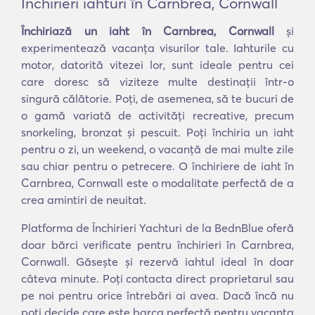
Închirieri iahturi în Carnbrea, Cornwall
Închiriază un iaht în Carnbrea, Cornwall
și
experimentează vacanța visurilor tale. Iahturile cu
motor, datorită vitezei lor, sunt ideale pentru cei
care doresc să viziteze multe destinații într-o
singură călătorie. Poți, de asemenea, să te bucuri de
o gamă variată de activități recreative, precum
snorkeling, bronzat și pescuit. Poți închiria un iaht
pentru o zi, un weekend, o vacanță de mai multe zile
sau chiar pentru o petrecere. O închiriere de iaht în
Carnbrea, Cornwall este o modalitate perfectă de a
crea amintiri de neuitat.
Platforma de Închirieri Yachturi de la BednBlue oferă
doar bărci verificate pentru închirieri în Carnbrea,
Cornwall. Găsește și rezervă iahtul ideal în doar
câteva minute. Poți contacta direct proprietarul sau
pe noi pentru orice întrebări ai avea. Dacă încă nu
poți decide care este barca perfectă pentru vacanța