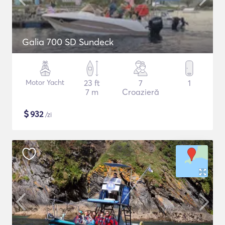
Galia 700 SD Sundeck
Motor Yacht
23 ft
7
1
7 m
Croazieră
$
932
/zi