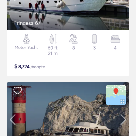
Princess 67
Motor Yacht
69 ft
8
3
4
21 m
$
8,724
/noapte