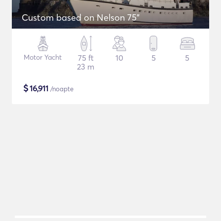
Custom based on Nelson 75"
Motor Yacht
75 ft
10
5
5
23 m
$
16,911
/noapte