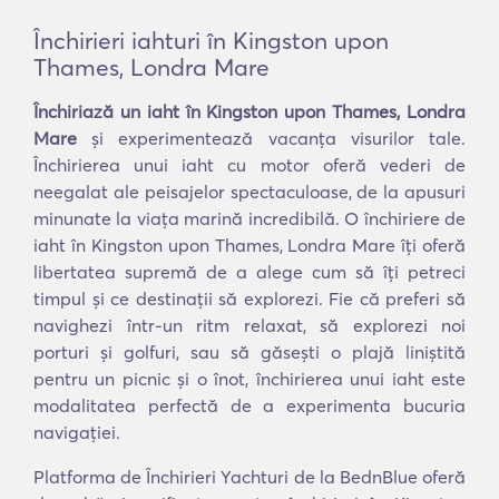
Închirieri iahturi în Kingston upon
Thames, Londra Mare
Închiriază un iaht în Kingston upon Thames, Londra
Mare
și experimentează vacanța visurilor tale.
Închirierea unui iaht cu motor oferă vederi de
neegalat ale peisajelor spectaculoase, de la apusuri
minunate la viața marină incredibilă. O închiriere de
iaht în Kingston upon Thames, Londra Mare îți oferă
libertatea supremă de a alege cum să îți petreci
timpul și ce destinații să explorezi. Fie că preferi să
navighezi într-un ritm relaxat, să explorezi noi
porturi și golfuri, sau să găsești o plajă liniștită
pentru un picnic și o înot, închirierea unui iaht este
modalitatea perfectă de a experimenta bucuria
navigației.
Platforma de Închirieri Yachturi de la BednBlue oferă