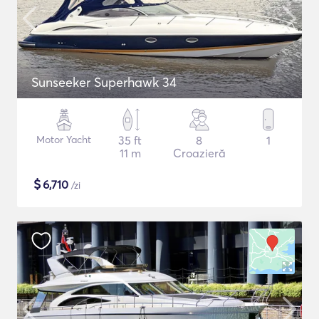
Sunseeker Superhawk 34
Motor Yacht
35 ft
8
1
11 m
Croazieră
$
6,710
/zi