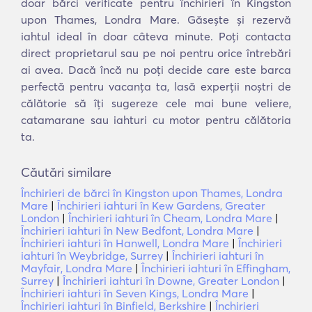
doar bărci verificate pentru închirieri în Kingston
upon Thames, Londra Mare. Găsește și rezervă
iahtul ideal în doar câteva minute. Poți contacta
direct proprietarul sau pe noi pentru orice întrebări
ai avea. Dacă încă nu poți decide care este barca
perfectă pentru vacanța ta, lasă experții noștri de
călătorie să îți sugereze cele mai bune veliere,
catamarane sau iahturi cu motor pentru călătoria
ta.
Căutări similare
Închirieri de bărci în Kingston upon Thames, Londra
Mare
|
Închirieri iahturi în Kew Gardens, Greater
London
|
Închirieri iahturi în Cheam, Londra Mare
|
Închirieri iahturi în New Bedfont, Londra Mare
|
Închirieri iahturi în Hanwell, Londra Mare
|
Închirieri
iahturi în Weybridge, Surrey
|
Închirieri iahturi în
Mayfair, Londra Mare
|
Închirieri iahturi în Effingham,
Surrey
|
Închirieri iahturi în Downe, Greater London
|
Închirieri iahturi în Seven Kings, Londra Mare
|
Închirieri iahturi în Binfield, Berkshire
|
Închirieri