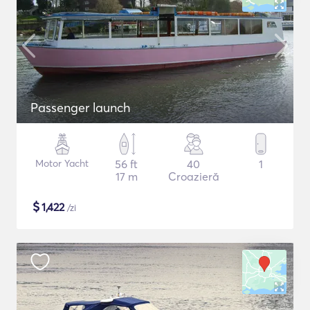
Passenger launch
Motor Yacht
56 ft
40
1
17 m
Croazieră
$
1,422
/zi