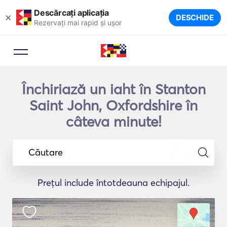
Descărcați aplicația
×
DESCHIDE
Rezervați mai rapid și ușor
Închiriază un iaht în Stanton
Saint John, Oxfordshire în
câteva minute!
Căutare
Prețul include întotdeauna echipajul.