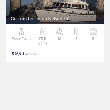
Custom based on Nelson 75"
Motor Yacht
75 ft
10
5
5
23 m
$
16,911
/noapte