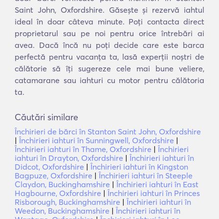
Saint John, Oxfordshire. Găsește și rezervă iahtul
ideal în doar câteva minute. Poți contacta direct
proprietarul sau pe noi pentru orice întrebări ai
avea. Dacă încă nu poți decide care este barca
perfectă pentru vacanța ta, lasă experții noștri de
călătorie să îți sugereze cele mai bune veliere,
catamarane sau iahturi cu motor pentru călătoria
ta.
Căutări similare
Închirieri de bărci în Stanton Saint John, Oxfordshire
|
Închirieri iahturi în Sunningwell, Oxfordshire
|
Închirieri iahturi în Thame, Oxfordshire
|
Închirieri
iahturi în Drayton, Oxfordshire
|
Închirieri iahturi în
Didcot, Oxfordshire
|
Închirieri iahturi în Kingston
Bagpuze, Oxfordshire
|
Închirieri iahturi în Steeple
Claydon, Buckinghamshire
|
Închirieri iahturi în East
Hagbourne, Oxfordshire
|
Închirieri iahturi în Princes
Risborough, Buckinghamshire
|
Închirieri iahturi în
Weedon, Buckinghamshire
|
Închirieri iahturi în