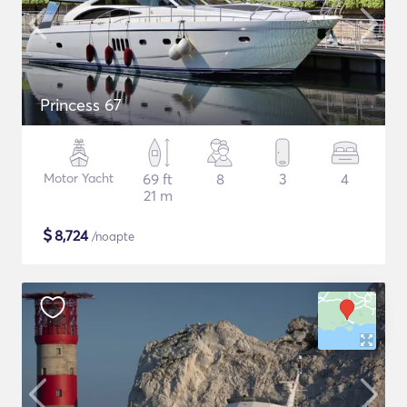
Princess 67
Motor Yacht
69 ft
8
3
4
21 m
$
8,724
/noapte