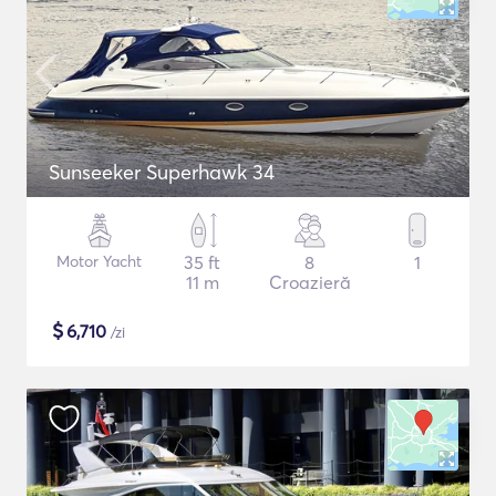
Sunseeker Superhawk 34
Motor Yacht
35 ft
8
1
11 m
Croazieră
$
6,710
/zi