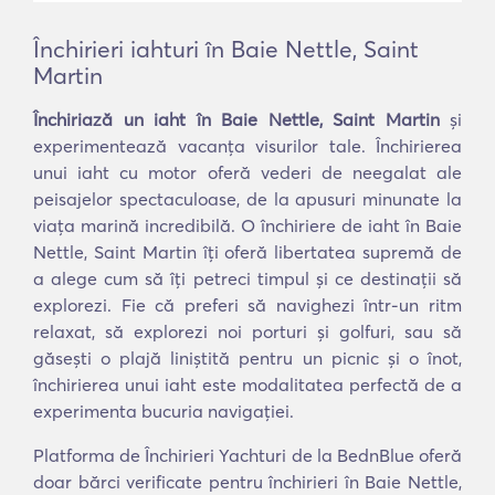
Închirieri iahturi în Baie Nettle, Saint
Martin
Închiriază un iaht în Baie Nettle, Saint Martin
și
experimentează vacanța visurilor tale. Închirierea
unui iaht cu motor oferă vederi de neegalat ale
peisajelor spectaculoase, de la apusuri minunate la
viața marină incredibilă. O închiriere de iaht în Baie
Nettle, Saint Martin îți oferă libertatea supremă de
a alege cum să îți petreci timpul și ce destinații să
explorezi. Fie că preferi să navighezi într-un ritm
relaxat, să explorezi noi porturi și golfuri, sau să
găsești o plajă liniștită pentru un picnic și o înot,
închirierea unui iaht este modalitatea perfectă de a
experimenta bucuria navigației.
Platforma de Închirieri Yachturi de la BednBlue oferă
doar bărci verificate pentru închirieri în Baie Nettle,