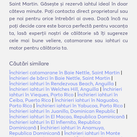
Saint Martin. Găsește și rezervă iahtul ideal în doar
câteva minute. Poți contacta direct proprietarul sau
pe noi pentru orice întrebări ai avea. Dacă încă nu
poți decide care este barca perfectă pentru vacanța
ta, lasă experții noștri de călătorie să îți sugereze
cele mai bune veliere, catamarane sau iahturi cu
motor pentru călătoria ta.
Căutări similare
Închirieri catamarane în Baie Nettle, Saint Martin
|
Închirieri de bărci în Baie Nettle, Saint Martin
|
Închirieri iahturi în Rendezvous Beach, Anguilla
|
Închirieri iahturi în Welches Hill, Anguilla
|
Închirieri
iahturi în Vieques, Porto Rico
|
Închirieri iahturi în
Ceiba, Puerto Rico
|
Închirieri iahturi în Naguabo,
Porto Rico
|
Închirieri iahturi în Yabucoa, Porto Rico
|
Închirieri iahturi în Juanillo, Dominican Republic
|
Închirieri iahturi în El Macao, Republica Dominicană
|
Închirieri iahturi în El Infiernito, Republica
Dominicană
|
Închirieri iahturi în Anamuya,
Republica Dominicană
|
Închirieri iahturi în Monte