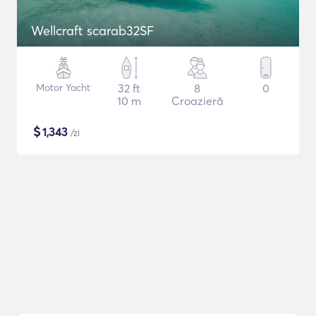
Wellcraft scarab32SF
Motor Yacht
32 ft
8
0
10 m
Croazieră
$
1,343
/zi