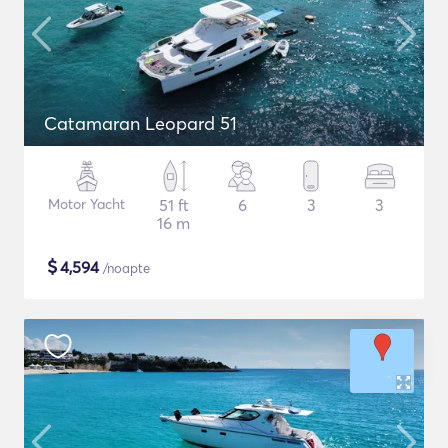
Catamaran Leopard 51
Motor Yacht
51 ft
6
3
3
16 m
$
4,594
/noapte