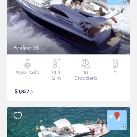
Fairline 38
Motor Yacht
39 ft
10
2
12 m
Croazieră
$
1,837
/zi