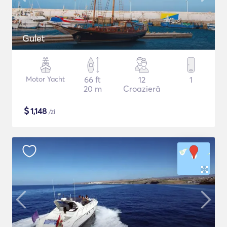
Gulet
Motor Yacht
66 ft
12
1
20 m
Croazieră
$
1,148
/zi