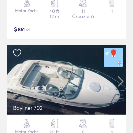
Motor Yacht
40 ft
11
1
12 m
Croazieră
$
861
/zi
Bayliner 702
Motor Yacht
20 ft
6
1