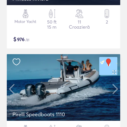
Motor Yacht
50 ft
11
2
15 m
Croazieră
$
976
/zi
Pirelli Speedboats 1110