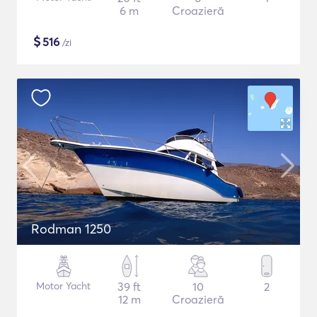
6 m
Croazieră
$
516
/zi
Rodman 1250
Motor Yacht
39 ft
10
2
12 m
Croazieră