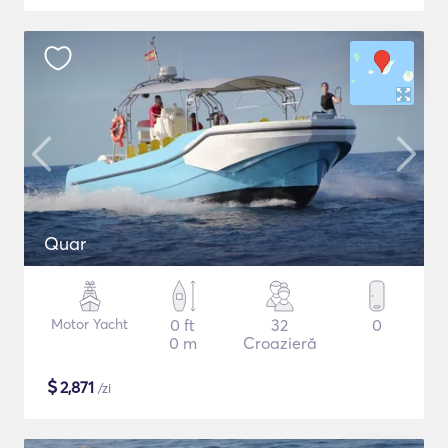
Quar
Motor Yacht
0 ft
32
0
0 m
Croazieră
$
2,871
/zi