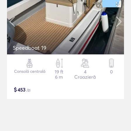
Speedboat 19
Consolă centrală
19 ft
4
0
6 m
Croazieră
$
453
/zi