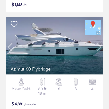
$
1,148
/zi
Azimut 60 Flybridge
Motor Yacht
60 ft
6
3
4
18 m
$
4,881
/noapte