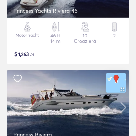
Princess Yachts Riviera 46
Motor Yacht
46 ft
10
2
14 m
Croazieră
$
1,263
/zi
Princess Riviera