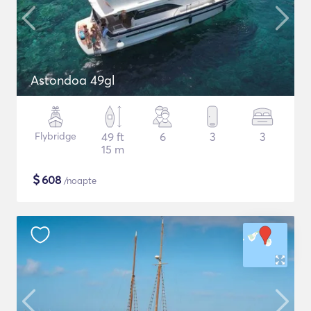
Astondoa 49gl
Flybridge
49 ft
6
3
3
15 m
$
608
/noapte