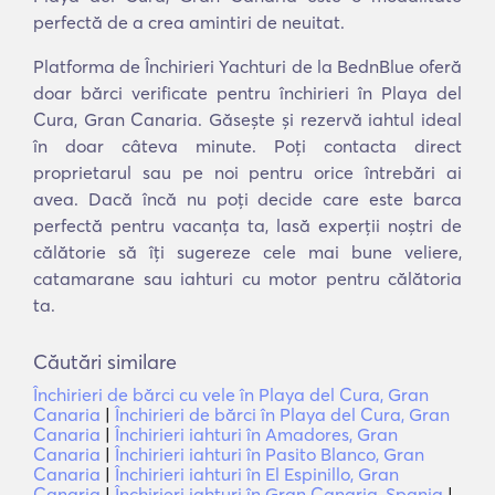
perfectă de a crea amintiri de neuitat.
Platforma de Închirieri Yachturi de la BednBlue oferă
doar bărci verificate pentru închirieri în Playa del
Cura, Gran Canaria. Găsește și rezervă iahtul ideal
în doar câteva minute. Poți contacta direct
proprietarul sau pe noi pentru orice întrebări ai
avea. Dacă încă nu poți decide care este barca
perfectă pentru vacanța ta, lasă experții noștri de
călătorie să îți sugereze cele mai bune veliere,
catamarane sau iahturi cu motor pentru călătoria
ta.
Căutări similare
Închirieri de bărci cu vele în Playa del Cura, Gran
Canaria
|
Închirieri de bărci în Playa del Cura, Gran
Canaria
|
Închirieri iahturi în Amadores, Gran
Canaria
|
Închirieri iahturi în Pasito Blanco, Gran
Canaria
|
Închirieri iahturi în El Espinillo, Gran
Canaria
|
Închirieri iahturi în Gran Canaria, Spania
|