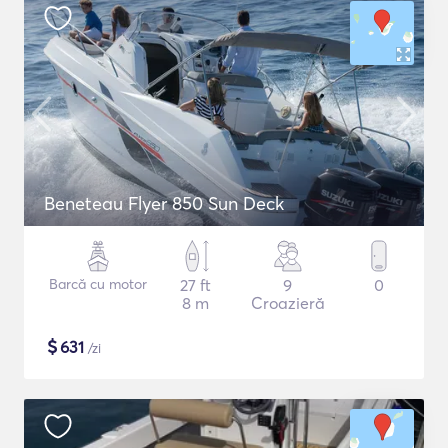
Beneteau Flyer 850 Sun Deck
Barcă cu motor
27 ft
9
0
8 m
Croazieră
$
631
/zi