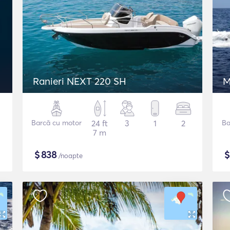
Ranieri NEXT 220 SH
M
Barcă cu motor
24 ft
3
1
2
Ba
7 m
$
838
/noapte