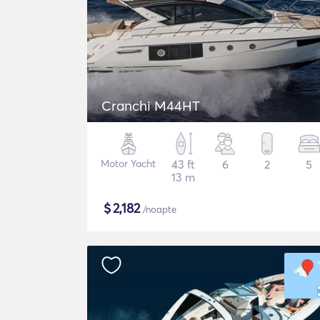
Cranchi M44HT
Motor Yacht
43 ft
6
2
5
13 m
$
2,182
/noapte