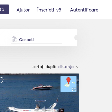
ta
Ajutor
Înscrieți-vă
Autentificare
Oaspeți
sortați după:
>