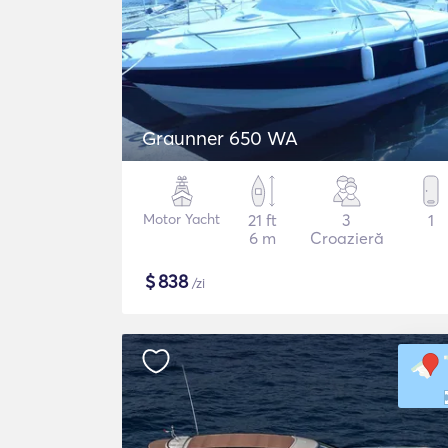
Graunner 650 WA
Motor Yacht
21 ft
3
1
6 m
Croazieră
$
838
/zi