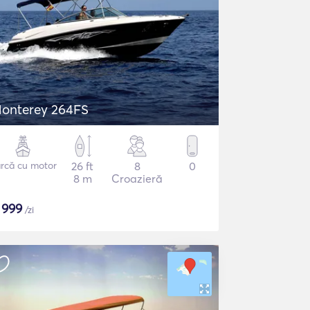
onterey 264FS
rcă cu motor
26 ft
8
0
8 m
Croazieră
$
999
/zi