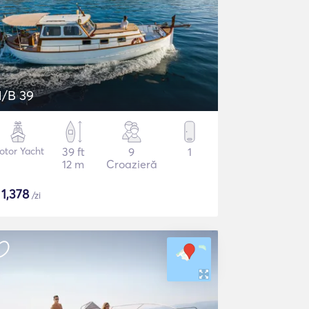
/B 39
otor Yacht
39 ft
9
1
12 m
Croazieră
$
1,378
/zi