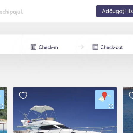
Adăugați lis
echipajul.