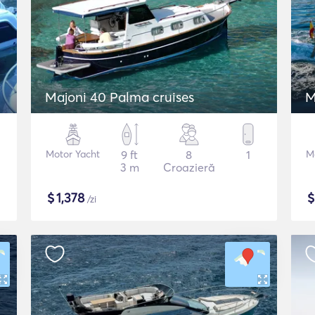
Majoni 40 Palma cruises
M
Motor Yacht
9 ft
8
1
M
3 m
Croazieră
$
1,378
/zi