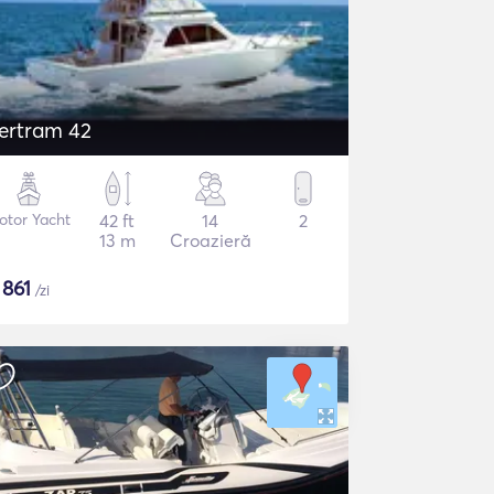
ertram 42
otor Yacht
42 ft
14
2
13 m
Croazieră
$
861
/zi