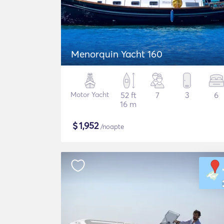
Menorquin Yacht 160
Motor Yacht
52 ft
7
3
6
16 m
$
1,952
/noapte