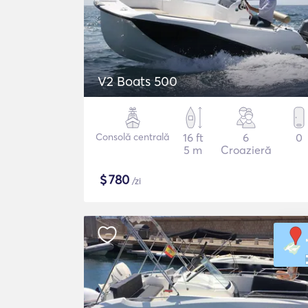
V2 Boats 500
Consolă centrală
16 ft
6
0
5 m
Croazieră
$
780
/zi