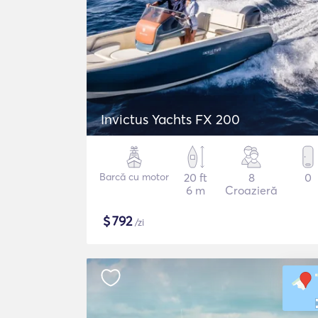
Invictus Yachts FX 200
Barcă cu motor
20 ft
8
0
6 m
Croazieră
$
792
/zi