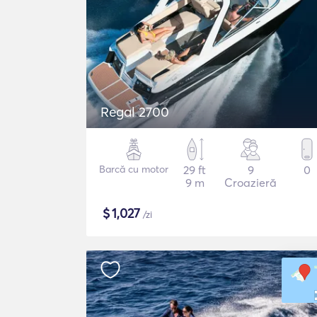
Regal 2700
Barcă cu motor
29 ft
9
0
9 m
Croazieră
$
1,027
/zi