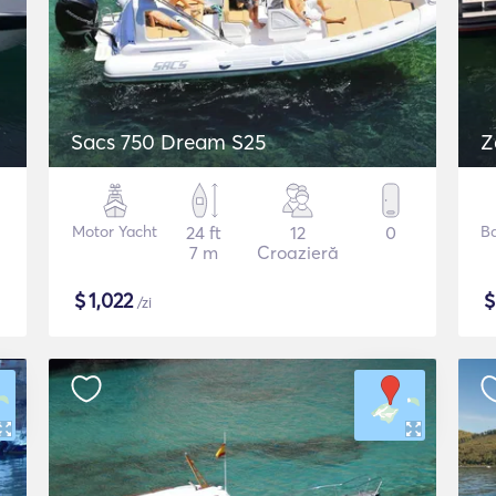
Sacs 750 Dream S25
Z
Motor Yacht
24 ft
12
0
B
7 m
Croazieră
$
1,022
/zi