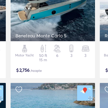
Beneteau Monte Carlo 5
R
Motor Yacht
50 ft
6
3
3
Ba
15 m
$
2,756
/noapte