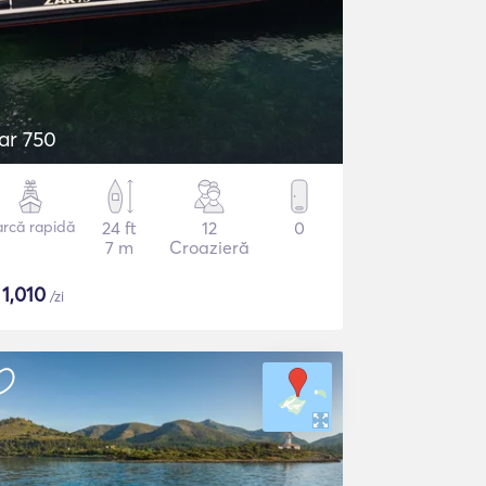
ar 750
arcă rapidă
24 ft
12
0
7 m
Croazieră
$
1,010
/zi