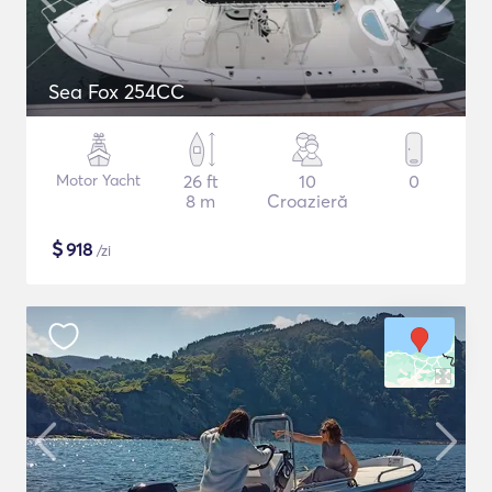
Sea Fox 254CC
Motor Yacht
26 ft
10
0
8 m
Croazieră
$
918
/zi