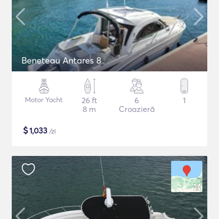
Beneteau Antares 8
Motor Yacht
26 ft
6
1
8 m
Croazieră
$
1,033
/zi