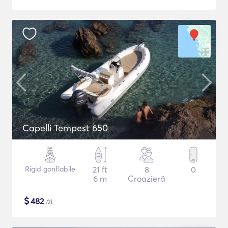
Capelli Tempest 650
Rigid gonflabile
21 ft
8
0
6 m
Croazieră
$
482
/zi