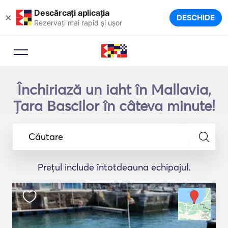
Descărcați aplicația
×
DESCHIDE
Rezervați mai rapid și ușor
Închiriază un iaht în Mallavia,
Ţara Bascilor în câteva minute!
Căutare
Prețul include întotdeauna echipajul.