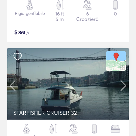
Rigid gonflabile
16 ft
6
0
5 m
Croazieră
$
861
/zi
STARFISHER CRUISER 32