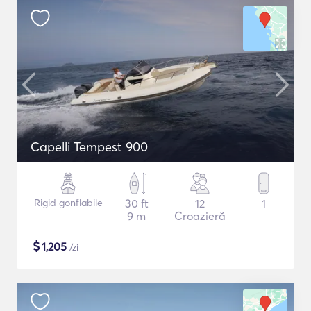
Capelli Tempest 900
Rigid gonflabile
30 ft
12
1
9 m
Croazieră
$
1,205
/zi