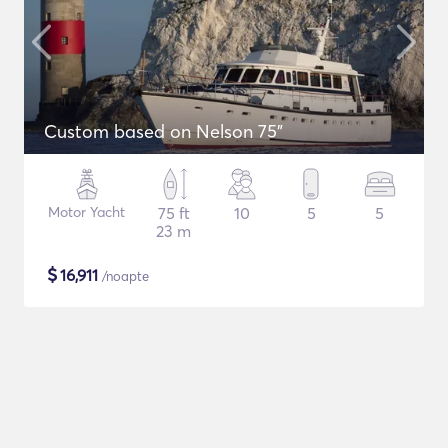
Custom based on Nelson 75"
Motor Yacht
75 ft
10
5
5
23 m
$
16,911
/noapte