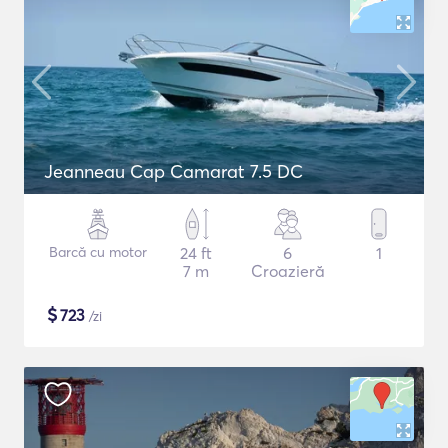
Jeanneau Cap Camarat 7.5 DC
Barcă cu motor
24 ft
6
1
7 m
Croazieră
$
723
/zi