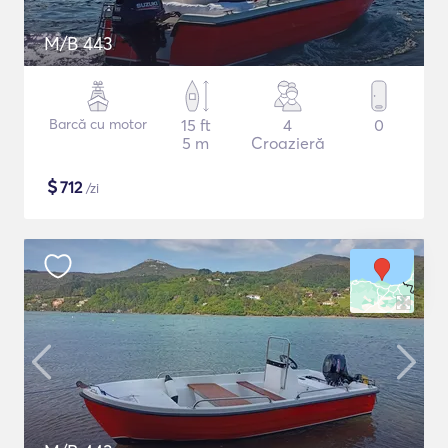
M/B 443
Barcă cu motor
15 ft
4
0
5 m
Croazieră
$
712
/zi