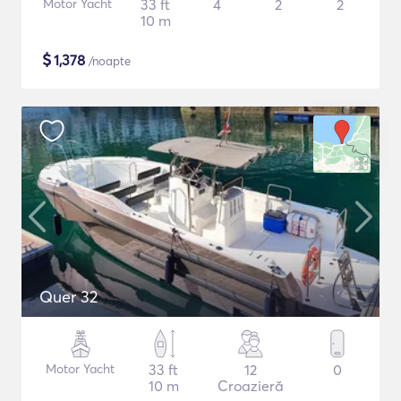
Motor Yacht
33 ft
4
2
2
10 m
$
1,378
/noapte
Quer 32
Motor Yacht
33 ft
12
0
10 m
Croazieră