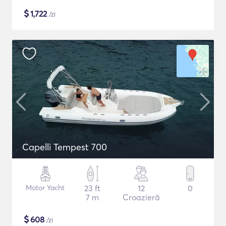
$
1,722
/zi
Capelli Tempest 700
Motor Yacht
23 ft
12
0
7 m
Croazieră
$
608
/zi