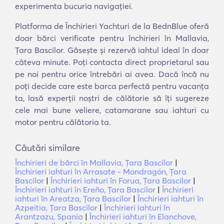
experimenta bucuria navigației.
Platforma de Închirieri Yachturi de la BednBlue oferă
doar bărci verificate pentru închirieri în Mallavia,
Ţara Bascilor. Găsește și rezervă iahtul ideal în doar
câteva minute. Poți contacta direct proprietarul sau
pe noi pentru orice întrebări ai avea. Dacă încă nu
poți decide care este barca perfectă pentru vacanța
ta, lasă experții noștri de călătorie să îți sugereze
cele mai bune veliere, catamarane sau iahturi cu
motor pentru călătoria ta.
Căutări similare
Închirieri de bărci în Mallavia, Ţara Bascilor
|
Închirieri iahturi în Arrasate - Mondragón, Ţara
Bascilor
|
Închirieri iahturi în Forua, Ţara Bascilor
|
Închirieri iahturi în Ereño, Ţara Bascilor
|
Închirieri
iahturi în Areatza, Ţara Bascilor
|
Închirieri iahturi în
Azpeitia, Ţara Bascilor
|
Închirieri iahturi în
Arantzazu, Spania
|
Închirieri iahturi în Elanchove,