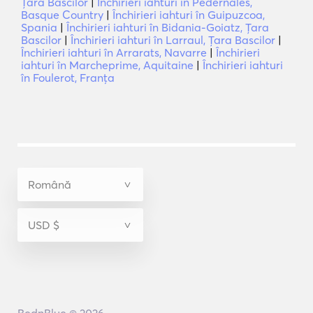
Ţara Bascilor
|
Închirieri iahturi în Pedernales,
Basque Country
|
Închirieri iahturi în Guipuzcoa,
Spania
|
Închirieri iahturi în Bidania-Goiatz, Ţara
Bascilor
|
Închirieri iahturi în Larraul, Ţara Bascilor
|
Închirieri iahturi în Arrarats, Navarre
|
Închirieri
iahturi în Marcheprime, Aquitaine
|
Închirieri iahturi
în Foulerot, Franţa