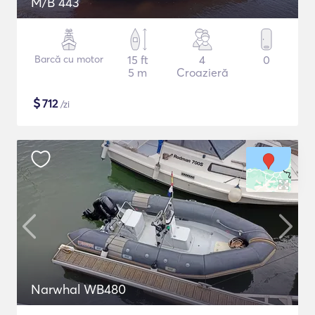
M/B 443
Barcă cu motor
15 ft
4
0
5 m
Croazieră
$
712
/zi
Narwhal WB480