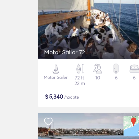
Motor Sailor 72
Motor Sailer
72 ft
10
6
6
22 m
$
5,340
/noapte