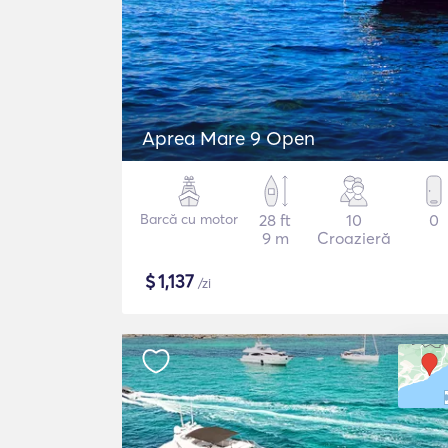
Aprea Mare 9 Open
Barcă cu motor
28 ft
10
0
9 m
Croazieră
$
1,137
/zi