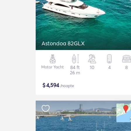
Astondoa 82GLX
Motor Yacht
84 ft
10
4
8
26 m
$
4,594
/noapte