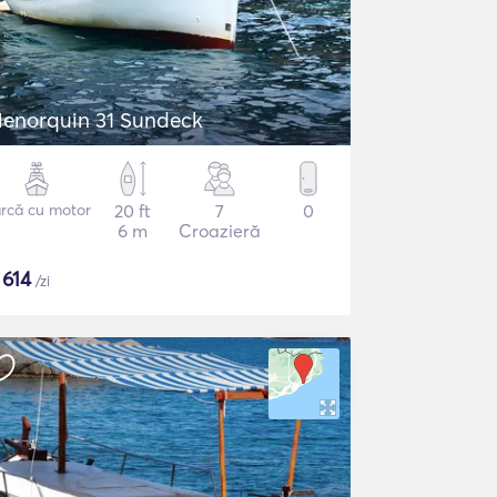
enorquin 31 Sundeck
rcă cu motor
20 ft
7
0
6 m
Croazieră
$
614
/zi