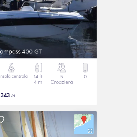
ompass 400 GT
nsolă centrală
14 ft
5
0
4 m
Croazieră
$
343
/zi