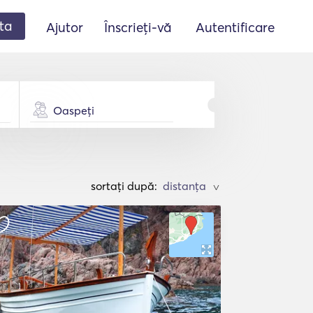
ta
Ajutor
Înscrieți-vă
Autentificare
Oaspeți
sortați după:
>