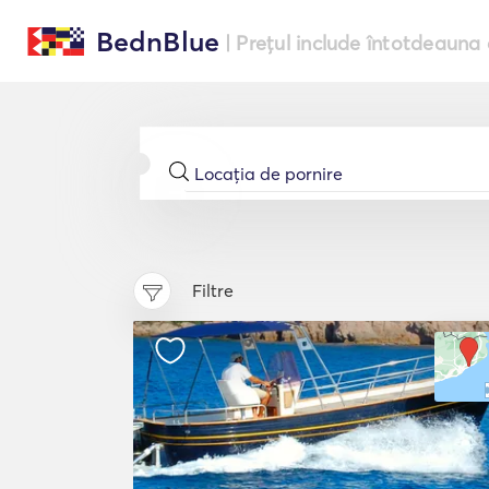
BednBlue
| Prețul include întotdeauna 
Filtre