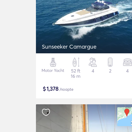
Sunseeker Camargue
Motor Yacht
52 ft
4
2
4
16 m
$
1,378
/noapte