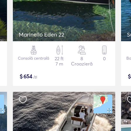
Marinello Eden 22
S
Consolă centrală
22 ft
8
0
Ba
7 m
Croazieră
$
654
/zi