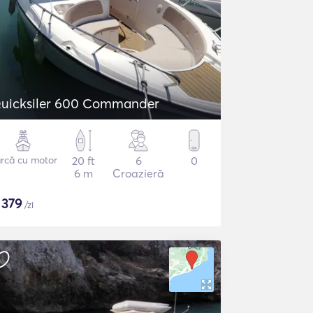
uicksiler 600 Commander
rcă cu motor
20 ft
6
0
6 m
Croazieră
$
379
/zi