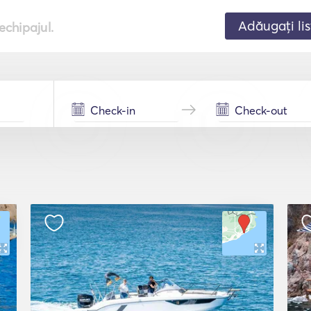
Adăugați lis
echipajul.