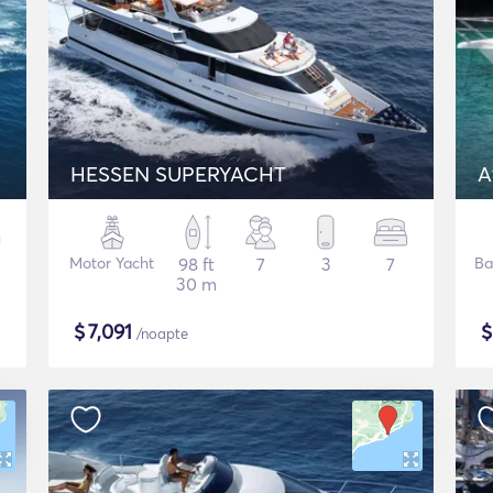
HESSEN SUPERYACHT
A
Motor Yacht
98 ft
7
3
7
Ba
30 m
$
7,091
/noapte