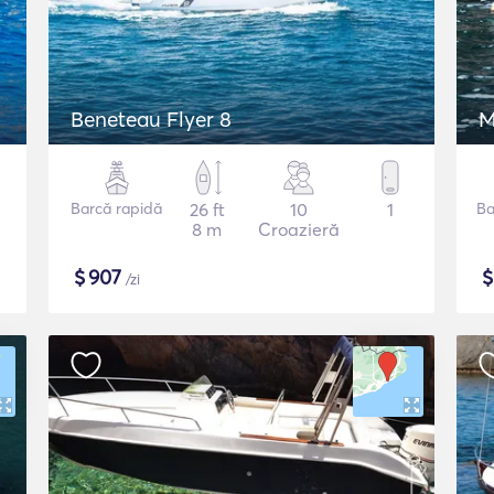
Beneteau Flyer 8
M
Barcă rapidă
26 ft
10
1
Ba
8 m
Croazieră
$
907
/zi