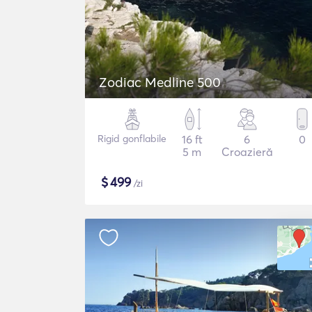
Zodiac Medline 500
Rigid gonflabile
16 ft
6
0
5 m
Croazieră
$
499
/zi