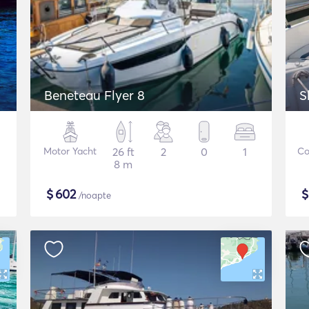
Beneteau Flyer 8
S
Motor Yacht
26 ft
2
0
1
Co
8 m
$
602
/noapte