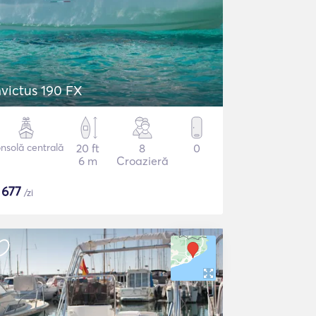
nvictus 190 FX
nsolă centrală
20 ft
8
0
6 m
Croazieră
$
677
/zi