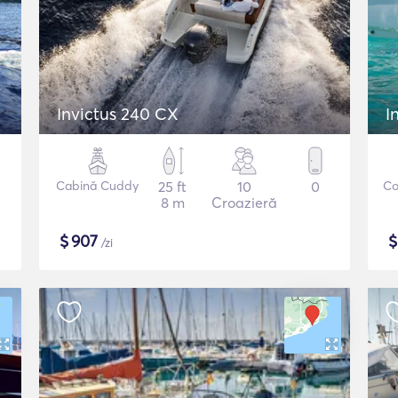
Invictus 240 CX
I
Cabină Cuddy
25 ft
10
0
Co
8 m
Croazieră
$
907
/zi