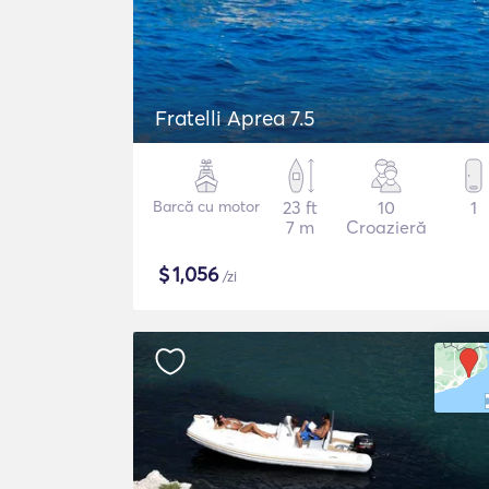
Fratelli Aprea 7.5
Barcă cu motor
23 ft
10
1
7 m
Croazieră
$
1,056
/zi