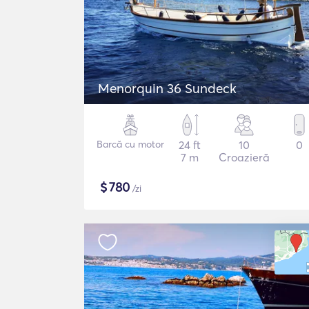
Menorquin 36 Sundeck
Barcă cu motor
24 ft
10
0
7 m
Croazieră
$
780
/zi