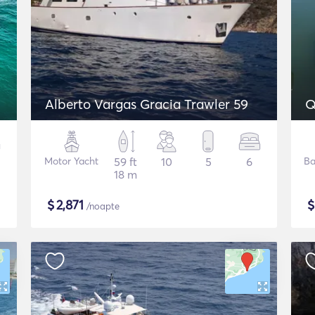
Alberto Vargas Gracia Trawler 59
Q
Motor Yacht
59 ft
10
5
6
Ba
18 m
$
2,871
/noapte