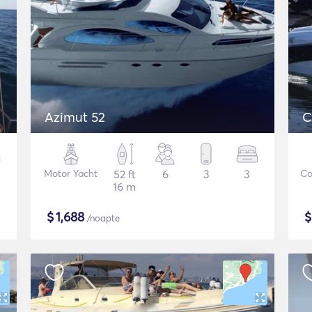
Azimut 52
C
Motor Yacht
52 ft
6
3
3
Co
16 m
$
1,688
/noapte