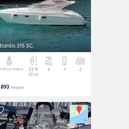
tlantis 315 SC
rcă cu motor
33 ft
4
1
2
10 m
$
893
/noapte