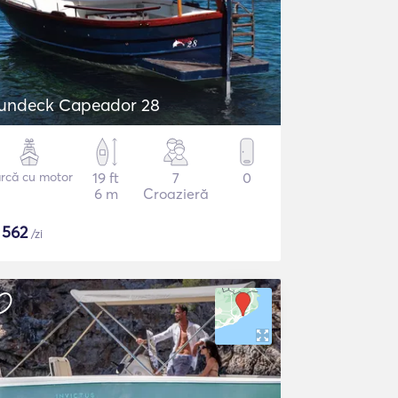
undeck Capeador 28
rcă cu motor
19 ft
7
0
6 m
Croazieră
$
562
/zi