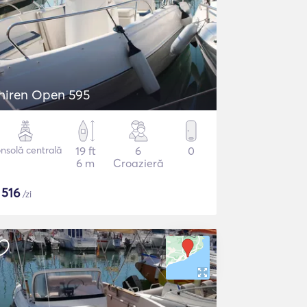
hiren Open 595
nsolă centrală
19 ft
6
0
6 m
Croazieră
$
516
/zi