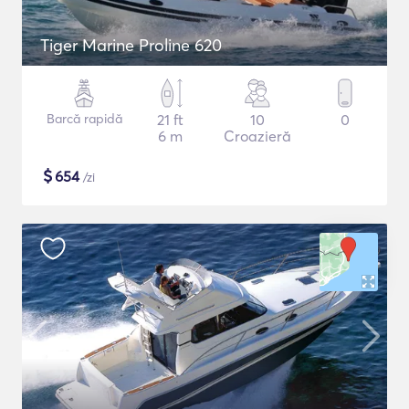
Tiger Marine Proline 620
Barcă rapidă
21 ft
10
0
6 m
Croazieră
$
654
/zi