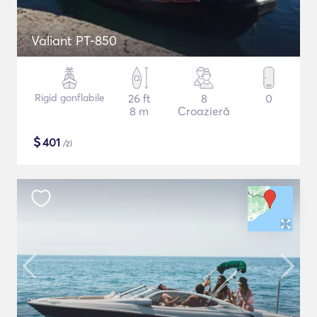
Valiant PT-850
Rigid gonflabile
26 ft
8
0
8 m
Croazieră
$
401
/zi