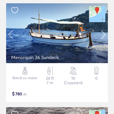
Menorquin 36 Sundeck
Barcă cu motor
24 ft
10
0
7 m
Croazieră
$
780
/zi