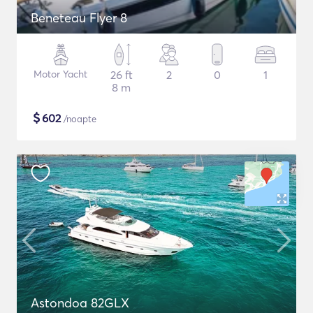
Beneteau Flyer 8
Motor Yacht
26 ft
2
0
1
8 m
$
602
/noapte
Astondoa 82GLX