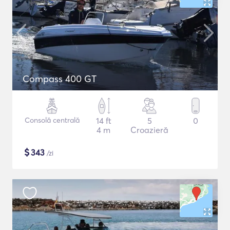
Compass 400 GT
Consolă centrală
14 ft
5
0
4 m
Croazieră
$
343
/zi