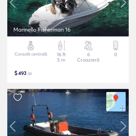
Marinello Fisherman 16
Consolă centrală
16 ft
6
0
5 m
Croazieră
$
493
/zi