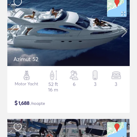
Azimut 52
Motor Yacht
52 ft
6
3
3
16 m
$
1,688
/noapte