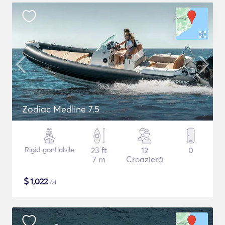
Zodiac Medline 7.5
Rigid gonflabile
23 ft
12
0
7 m
Croazieră
$
1,022
/zi