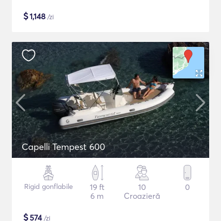
$
1,148
/zi
Capelli Tempest 600
Rigid gonflabile
19 ft
10
0
6 m
Croazieră
$
574
/zi