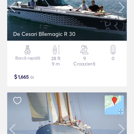
De Cesari Bllemagic R 30
Barcă rapidă
28 ft
9
0
9 m
Croazieră
$
1,665
/zi