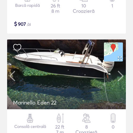
Barcă rapidă
26 ft
10
1
8 m
Croazieră
$
907
/zi
Marinello Eden 22
Consolă centrală
22 ft
8
0
7 m
Croazieră