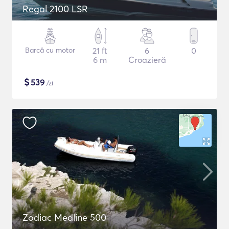
Regal 2100 LSR
Barcă cu motor
21 ft
6
0
6 m
Croazieră
$
539
/zi
Zodiac Medline 500