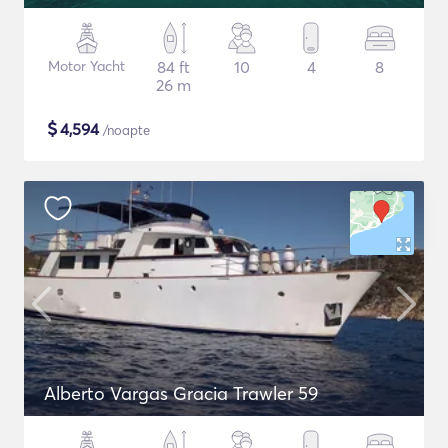
Motor Yacht
84 ft
10
4
8
26 m
$
4,594
/noapte
Alberto Vargas Gracia Trawler 59