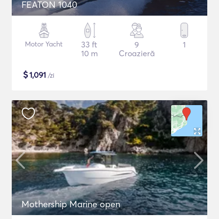
FEATON 1040
Motor Yacht
33 ft
9
1
10 m
Croazieră
$
1,091
/zi
Mothership Marine open