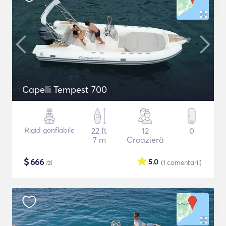
Capelli Tempest 700
Rigid gonflabile
22 ft
12
0
7 m
Croazieră
$
666
5.0
/zi
(1
comentarii
)