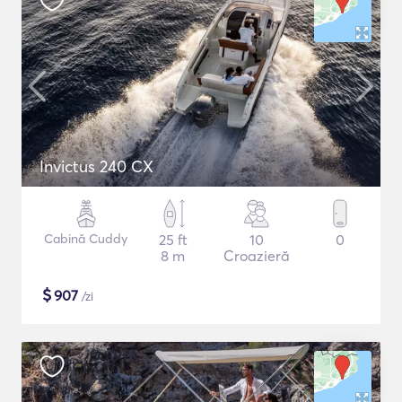
Invictus 240 CX
Cabină Cuddy
25 ft
10
0
8 m
Croazieră
$
907
/zi