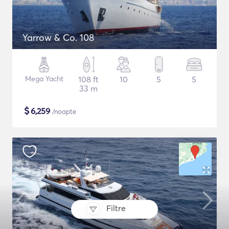
Yarrow & Co. 108
Mega Yacht
108 ft
10
5
5
33 m
$
6,259
/noapte
Filtre