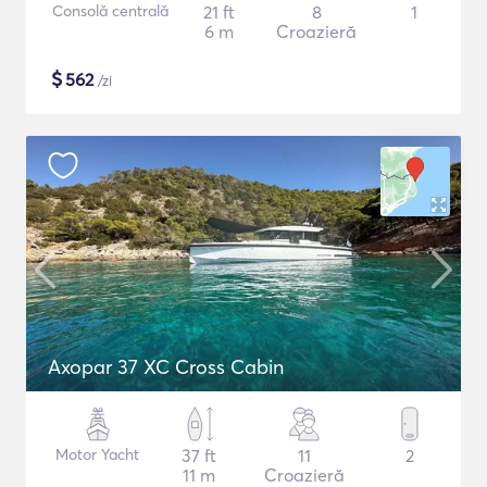
Consolă centrală
21 ft
8
1
6 m
Croazieră
$
562
/zi
Axopar 37 XC Cross Cabin
Motor Yacht
37 ft
11
2
11 m
Croazieră