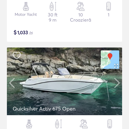
Motor Yacht
30 ft
10
1
9 m
Croazieră
$
1,033
/zi
Quicksilver Activ 675 Open