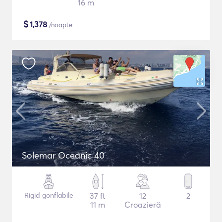
16 m
$
1,378
/noapte
Solemar Oceanic 40
Rigid gonflabile
37 ft
12
2
11 m
Croazieră