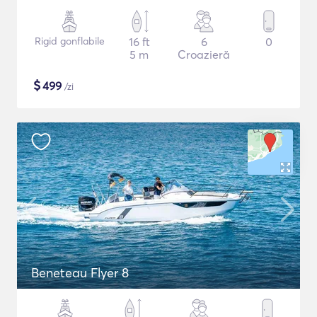
Rigid gonflabile
16 ft
6
0
5 m
Croazieră
$
499
/zi
Beneteau Flyer 8