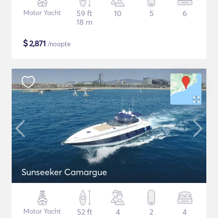
Motor Yacht
59 ft
10
5
6
18 m
$
2,871
/noapte
Sunseeker Camargue
Motor Yacht
52 ft
4
2
4