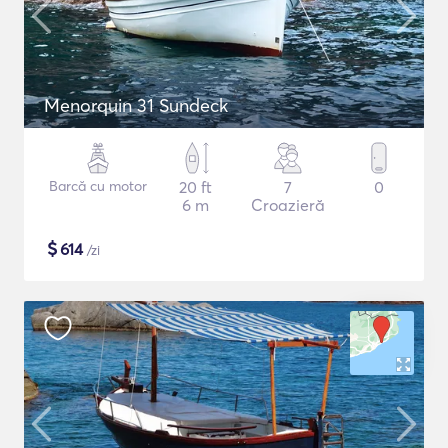
Menorquin 31 Sundeck
Barcă cu motor
20 ft
7
0
6 m
Croazieră
$
614
/zi