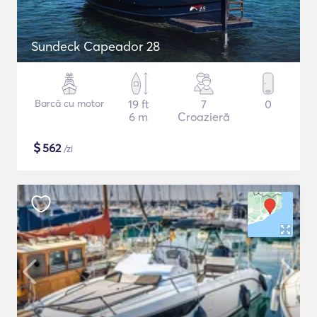
Sundeck Capeador 28
Barcă cu motor
19 ft
7
0
6 m
Croazieră
$
562
/zi