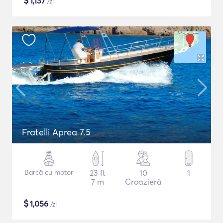
$
1,137
/zi
Fratelli Aprea 7.5
Barcă cu motor
23 ft
10
1
7 m
Croazieră
$
1,056
/zi