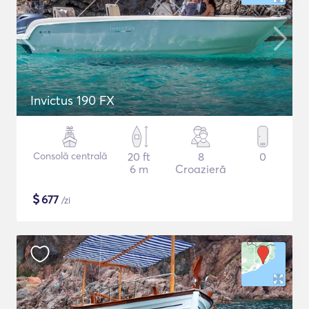
Invictus 190 FX
Consolă centrală
20 ft
8
0
6 m
Croazieră
$
677
/zi