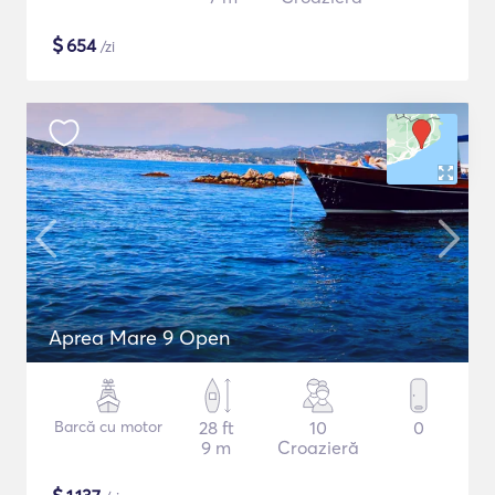
$
654
/zi
Aprea Mare 9 Open
Barcă cu motor
28 ft
10
0
9 m
Croazieră