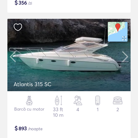
$
356
/zi
Atlantis 315 SC
Barcă cu motor
33 ft
4
1
2
10 m
$
893
/noapte