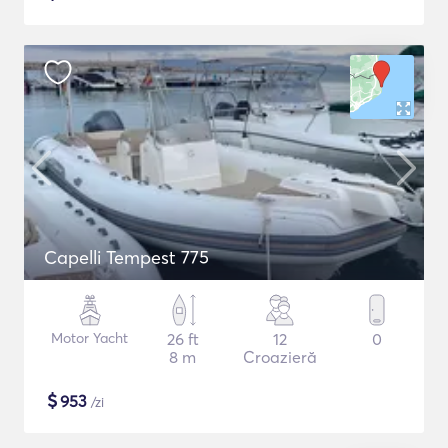
Capelli Tempest 775
Motor Yacht
26 ft
12
0
8 m
Croazieră
$
953
/zi