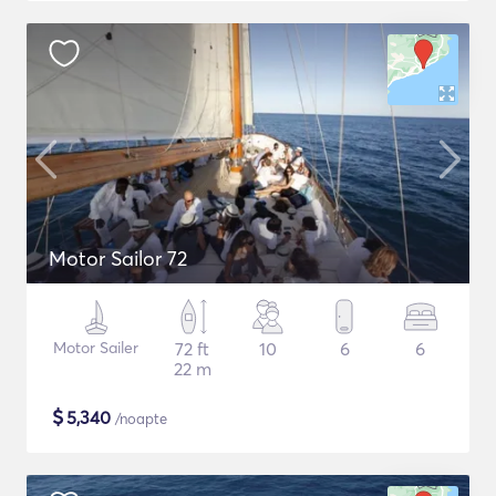
Motor Sailor 72
Motor Sailer
72 ft
10
6
6
22 m
$
5,340
/noapte