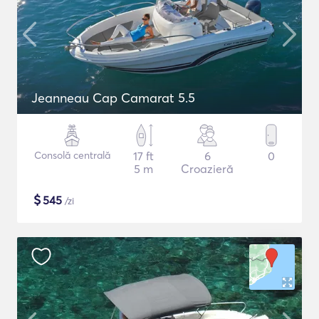
Jeanneau Cap Camarat 5.5
Consolă centrală
17 ft
6
0
5 m
Croazieră
$
545
/zi