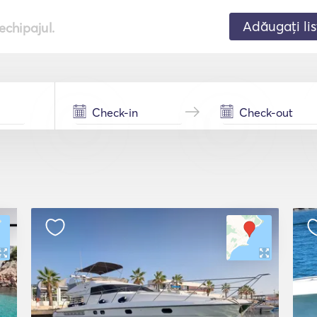
Adăugați lis
echipajul.