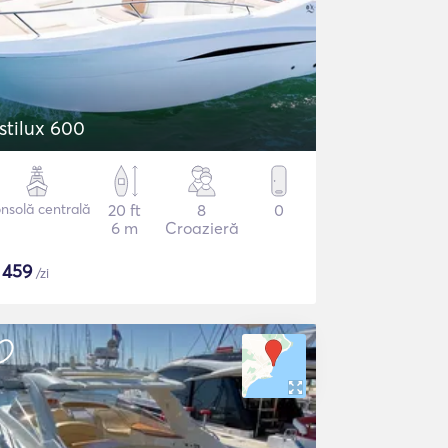
stilux 600
nsolă centrală
20 ft
8
0
6 m
Croazieră
$
459
/zi