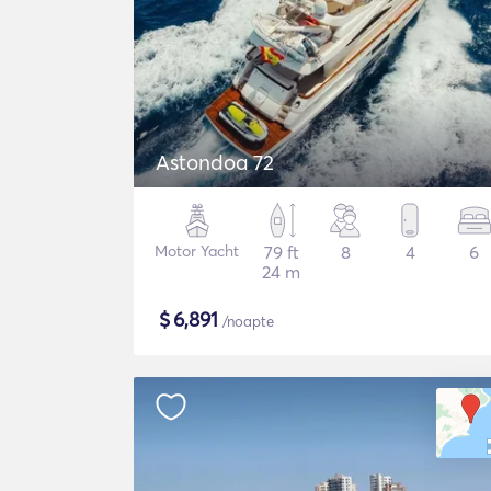
Astondoa 72
Motor Yacht
79 ft
8
4
6
24 m
$
6,891
/noapte