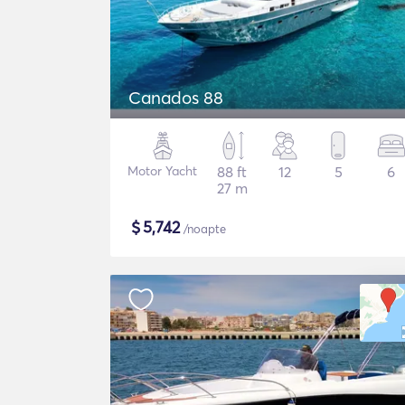
Canados 88
Motor Yacht
88 ft
12
5
6
27 m
$
5,742
/noapte