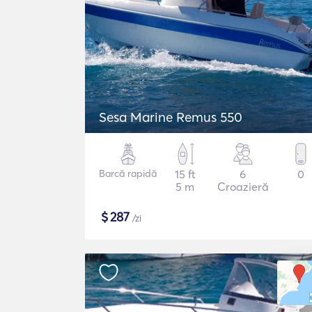
Sesa Marine Remus 550
Barcă rapidă
15 ft
6
0
5 m
Croazieră
$
287
/zi