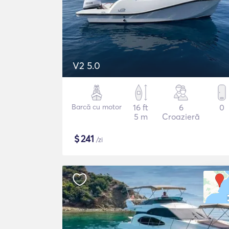
V2 5.0
Barcă cu motor
16 ft
6
0
5 m
Croazieră
$
241
/zi