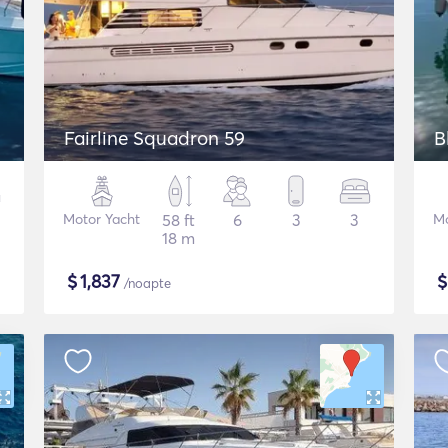
Fairline Squadron 59
B
Motor Yacht
58 ft
6
3
3
Mo
18 m
$
1,837
/noapte