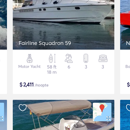
Fairline Squadron 59
N
Motor Yacht
58 ft
6
3
3
Ba
18 m
$
2,411
/noapte