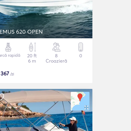
EMUS 620 OPEN
arcă rapidă
20 ft
8
0
6 m
Croazieră
$
367
/zi