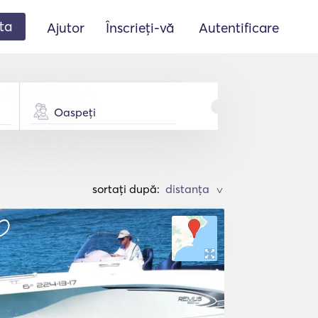
ta
Ajutor
Înscrieți-vă
Autentificare
Oaspeți
sortați după:
>