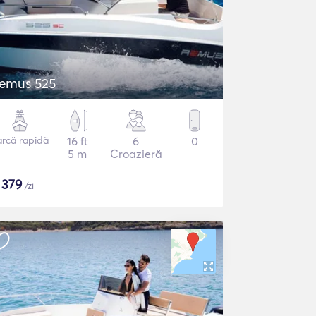
emus 525
arcă rapidă
16 ft
6
0
5 m
Croazieră
$
379
/zi