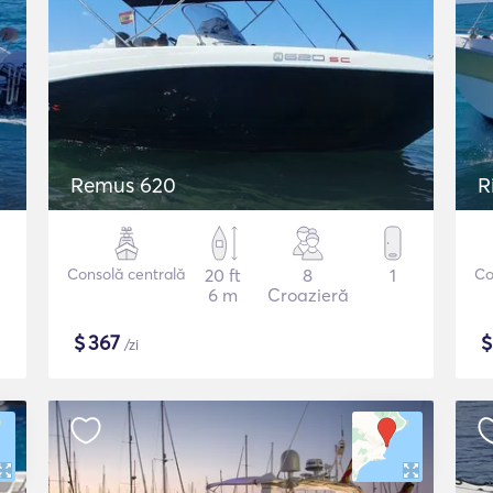
Remus 620
R
Consolă centrală
20 ft
8
1
Co
6 m
Croazieră
$
367
/zi