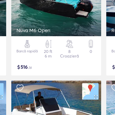
Nuva M6 Open
R
Barcă rapidă
20 ft
8
0
B
6 m
Croazieră
$
516
/zi