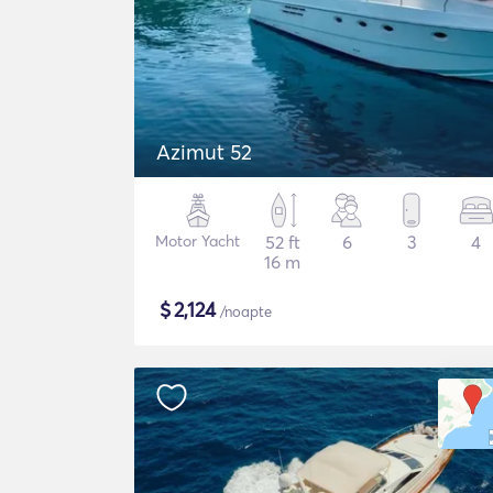
Azimut 52
Motor Yacht
52 ft
6
3
4
16 m
$
2,124
/noapte