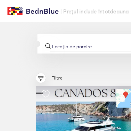
BednBlue
| Prețul include întotdeauna 
Filtre