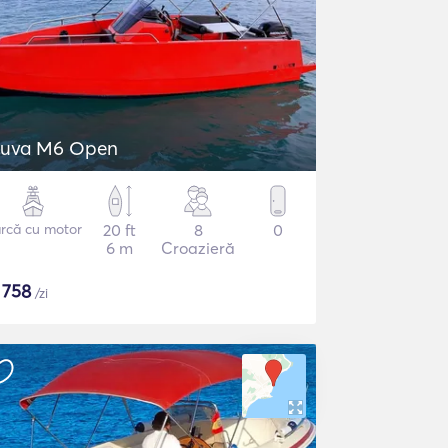
uva M6 Open
rcă cu motor
20 ft
8
0
6 m
Croazieră
$
758
/zi