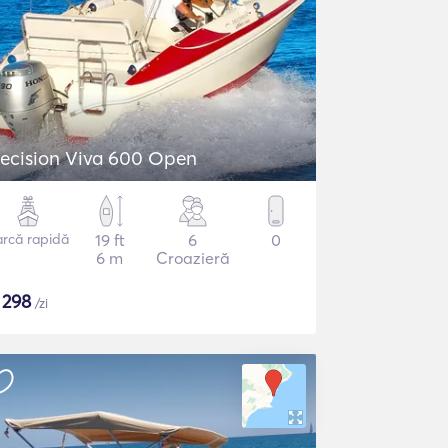
ecision Viva 600 Open
arcă rapidă
19 ft
6
0
6 m
Croazieră
$
298
/zi