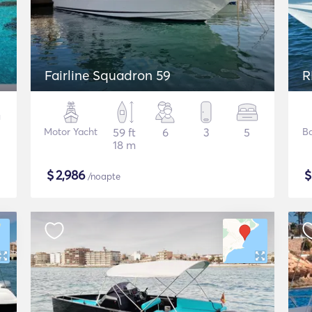
Fairline Squadron 59
R
Motor Yacht
59 ft
6
3
5
B
18 m
$
2,986
/noapte