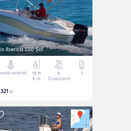
io Iberica 550 Sol
nsolă centrală
19 ft
6
1
6 m
Croazieră
$
321
/zi