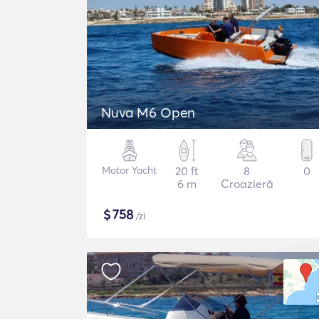
Nuva M6 Open
Motor Yacht
20 ft
8
0
6 m
Croazieră
$
758
/zi