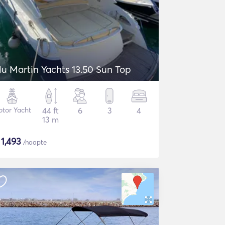
lu Martin Yachts 13.50 Sun Top
tor Yacht
44 ft
6
3
4
13 m
$
1,493
/noapte