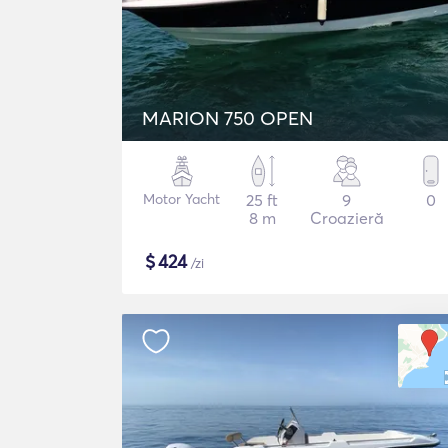
MARION 750 OPEN
Motor Yacht
25 ft
9
0
8 m
Croazieră
$
424
/zi