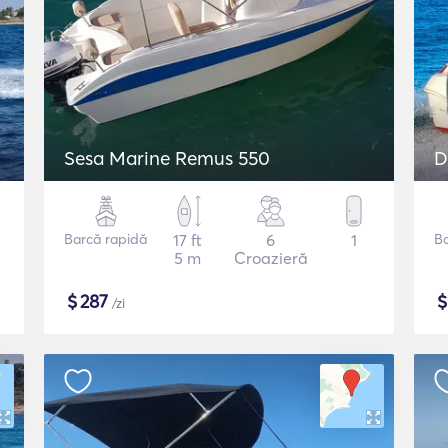
Sesa Marine Remus 550
D
Barcă rapidă
17 ft
6
1
B
5 m
Croazieră
$
287
/zi