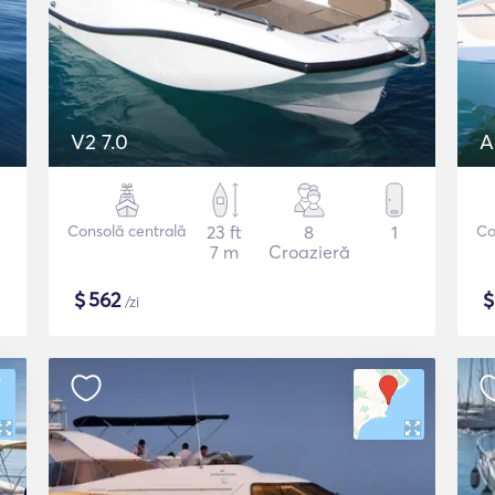
V2 7.0
A
Consolă centrală
23 ft
8
1
Co
7 m
Croazieră
$
562
/zi