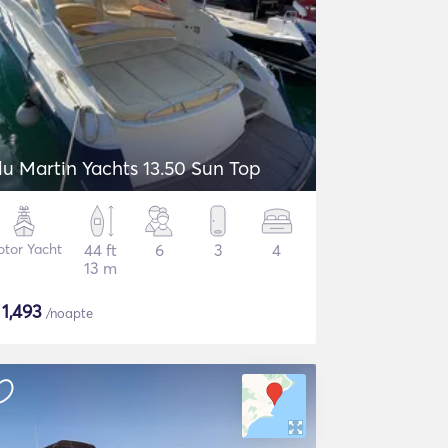
lu Martin Yachts 13.50 Sun Top
tor Yacht
44 ft
6
3
4
13 m
$
1,493
/noapte