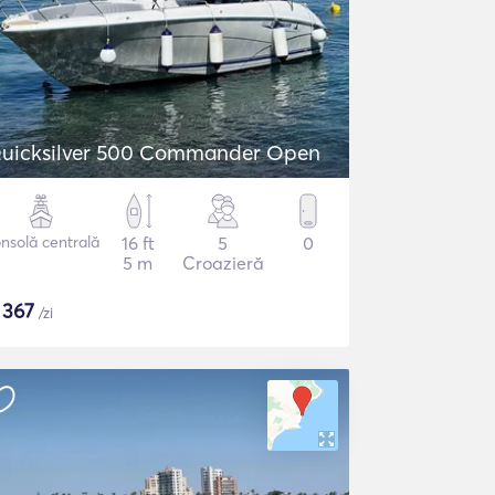
uicksilver 500 Commander Open
nsolă centrală
16 ft
5
0
5 m
Croazieră
$
367
/zi