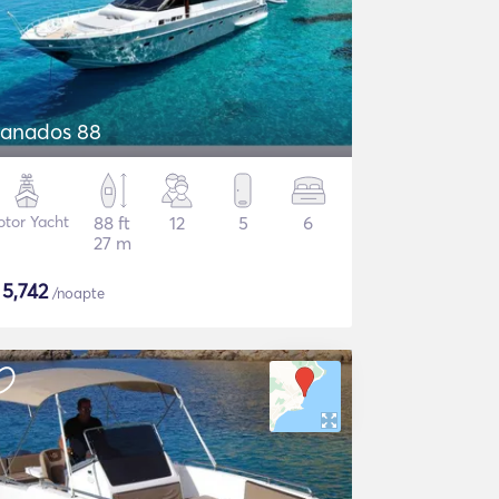
anados 88
tor Yacht
88 ft
12
5
6
27 m
$
5,742
/noapte