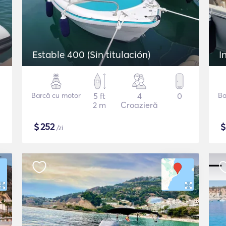
Estable 400 (Sin titulación)
I
Barcă cu motor
5 ft
4
0
Ba
2 m
Croazieră
$
252
/zi