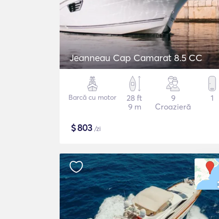
Jeanneau Cap Camarat 8.5 CC
Barcă cu motor
28 ft
9
1
9 m
Croazieră
$
803
/zi