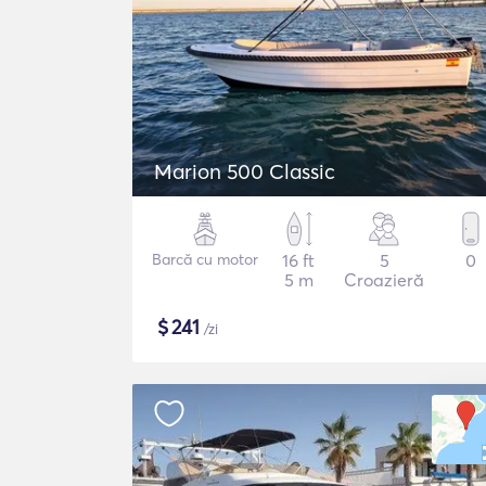
Marion 500 Classic
Barcă cu motor
16 ft
5
0
5 m
Croazieră
$
241
/zi