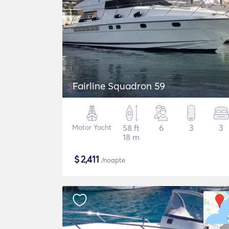
Fairline Squadron 59
Motor Yacht
58 ft
6
3
3
18 m
$
2,411
/noapte