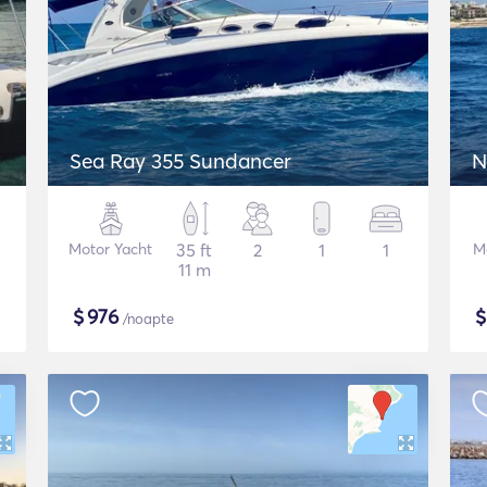
Sea Ray 355 Sundancer
N
Motor Yacht
35 ft
2
1
1
M
11 m
$
976
/noapte