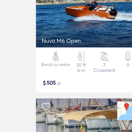
Nuva M6 Open
Barcă cu motor
20 ft
7
0
6 m
Croazieră
$
505
/zi