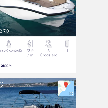
2 7.0
nsolă centrală
23 ft
8
1
7 m
Croazieră
$
562
/zi