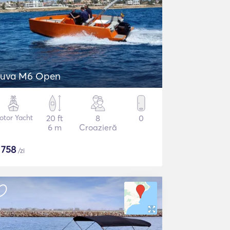
uva M6 Open
otor Yacht
20 ft
8
0
6 m
Croazieră
$
758
/zi