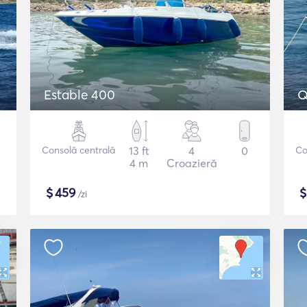
Estable 400
Q
Consolă centrală
13 ft
4
0
Co
4 m
Croazieră
$
459
/zi