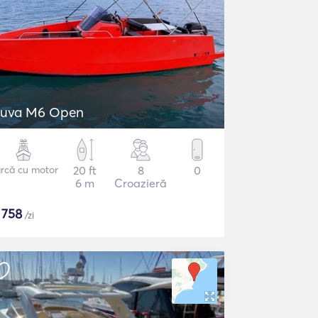
uva M6 Open
rcă cu motor
20 ft
8
0
6 m
Croazieră
$
758
/zi