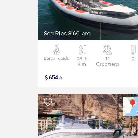
Sea Ribs 8'60 pro
Barcă rapidă
28 ft
12
0
9 m
Croazieră
$
654
/zi