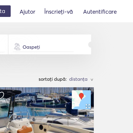
ta
Ajutor
Înscrieți-vă
Autentificare
Oaspeți
sortați după:
>