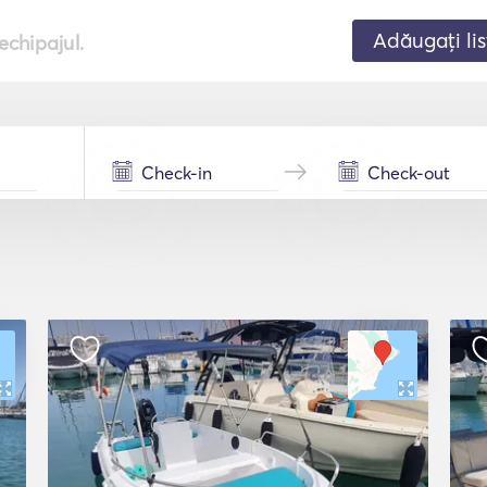
Adăugați lis
echipajul.