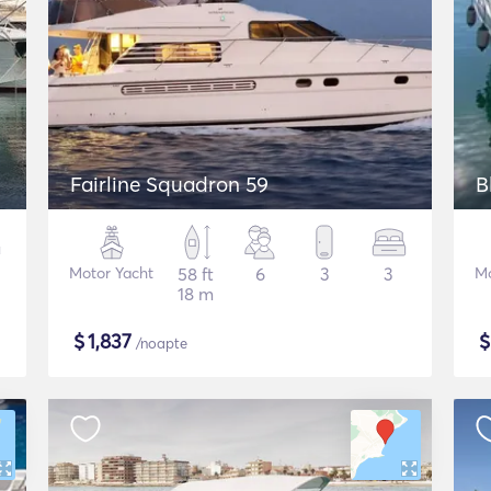
Fairline Squadron 59
B
Motor Yacht
58 ft
6
3
3
Mo
18 m
$
1,837
/noapte