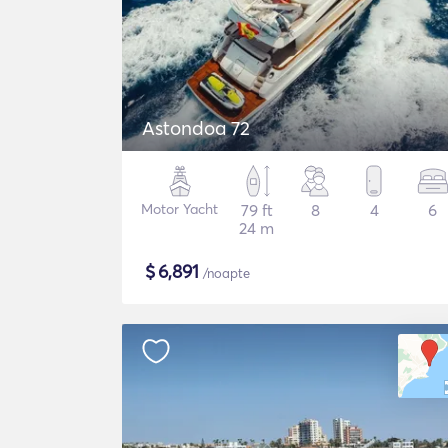
Astondoa 72
Motor Yacht
79 ft
8
4
6
24 m
$
6,891
/noapte