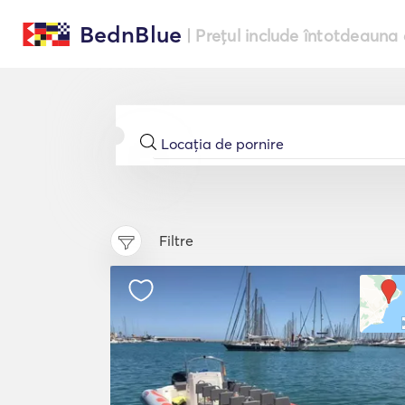
BednBlue
| Prețul include întotdeauna 
Filtre