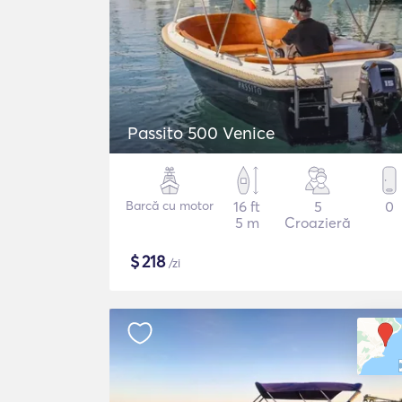
Passito 500 Venice
Barcă cu motor
16 ft
5
0
5 m
Croazieră
$
218
/zi