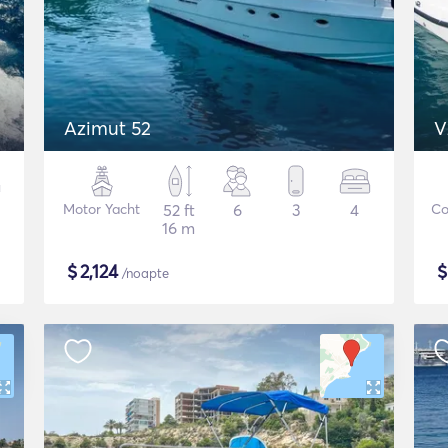
Azimut 52
V
Motor Yacht
52 ft
6
3
4
Co
16 m
$
2,124
/noapte