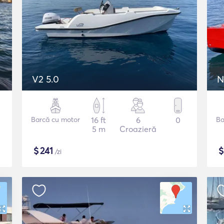
V2 5.0
N
Barcă cu motor
16 ft
6
0
Ba
5 m
Croazieră
$
241
/zi