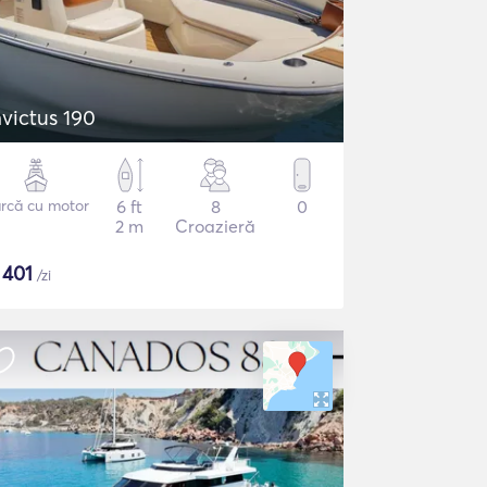
nvictus 190
rcă cu motor
6 ft
8
0
2 m
Croazieră
$
401
/zi