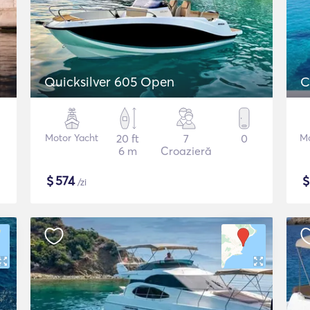
Quicksilver 605 Open
C
Motor Yacht
20 ft
7
0
Mo
6 m
Croazieră
$
574
/zi