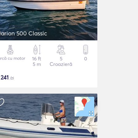
arion 500 Classic
rcă cu motor
16 ft
5
0
5 m
Croazieră
$
241
/zi