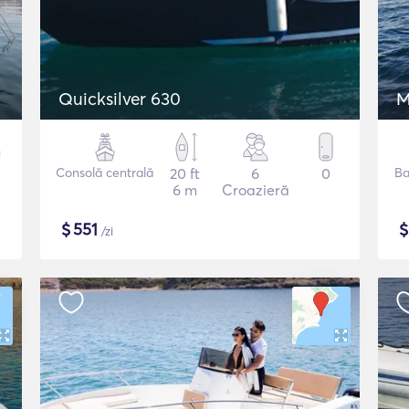
Quicksilver 630
M
Consolă centrală
20 ft
6
0
Ba
6 m
Croazieră
$
551
/zi