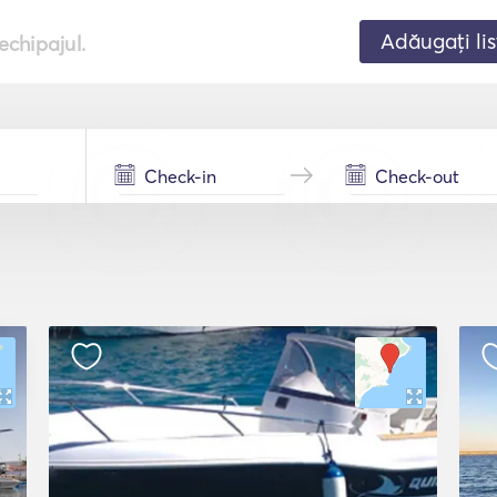
Adăugați lis
echipajul.