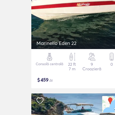
Marinello Eden 22
Consolă centrală
22 ft
9
0
7 m
Croazieră
$
459
/zi