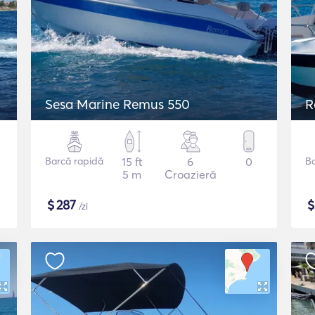
Sesa Marine Remus 550
R
Barcă rapidă
15 ft
6
0
B
5 m
Croazieră
$
287
/zi