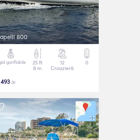
apelli 800
gid gonflabile
25 ft
12
0
8 m
Croazieră
$
493
/zi