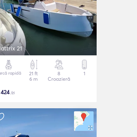
attrix 21
arcă rapidă
21 ft
8
1
6 m
Croazieră
$
424
/zi