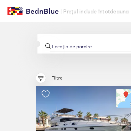
BednBlue
| Prețul include întotdeauna 
Filtre