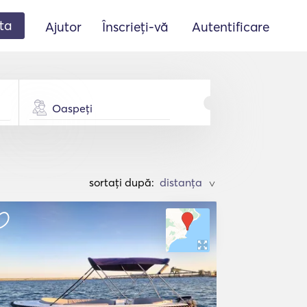
ta
Ajutor
Înscrieți-vă
Autentificare
Oaspeți
sortați după:
>