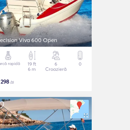
ecision Viva 600 Open
arcă rapidă
19 ft
6
0
6 m
Croazieră
$
298
/zi