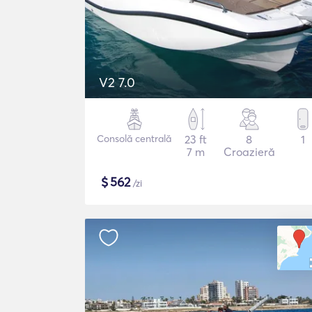
V2 7.0
Consolă centrală
23 ft
8
1
7 m
Croazieră
$
562
/zi