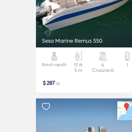
Sesa Marine Remus 550
Barcă rapidă
17 ft
6
1
5 m
Croazieră
$
287
/zi