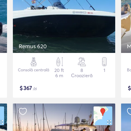
Remus 620
M
Consolă centrală
20 ft
8
1
B
6 m
Croazieră
$
367
/zi