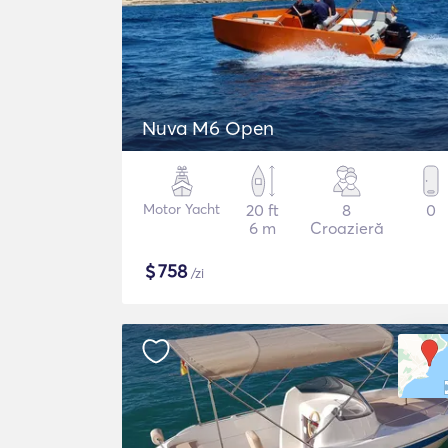
Nuva M6 Open
Motor Yacht
20 ft
8
0
6 m
Croazieră
$
758
/zi