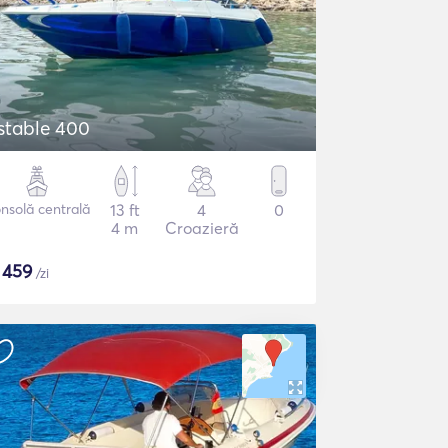
stable 400
nsolă centrală
13 ft
4
0
4 m
Croazieră
$
459
/zi