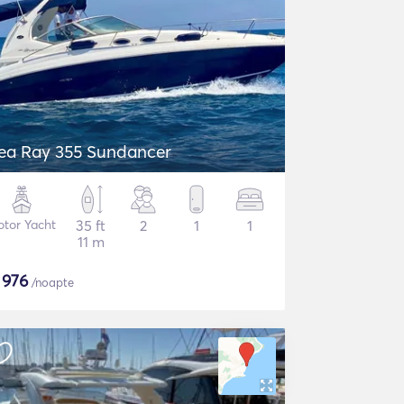
ea Ray 355 Sundancer
tor Yacht
35 ft
2
1
1
11 m
$
976
/noapte