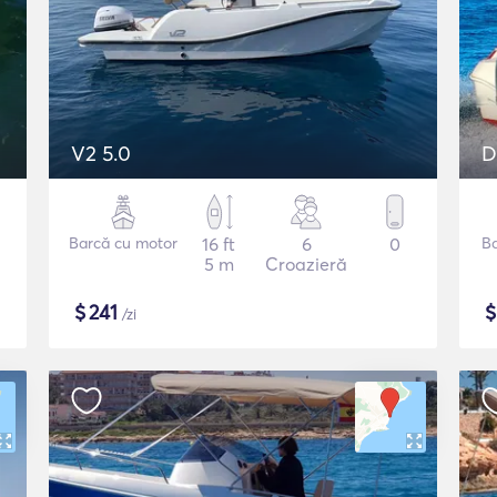
V2 5.0
D
Barcă cu motor
16 ft
6
0
B
5 m
Croazieră
$
241
/zi