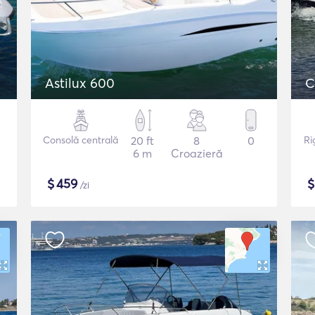
Astilux 600
C
Consolă centrală
20 ft
8
0
Ri
6 m
Croazieră
$
459
/zi