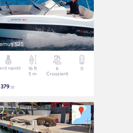
emus 525
arcă rapidă
16 ft
6
0
5 m
Croazieră
$
379
/zi