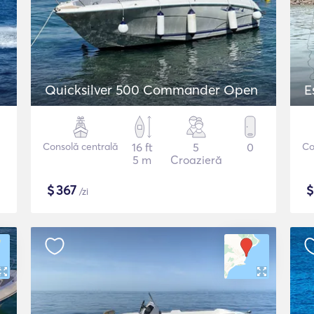
Quicksilver 500 Commander Open
E
Consolă centrală
16 ft
5
0
Co
5 m
Croazieră
$
367
/zi