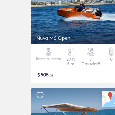
Nuva M6 Open
Barcă cu motor
20 ft
7
0
6 m
Croazieră
$
505
/zi