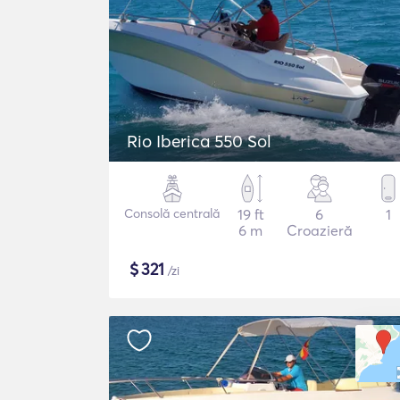
Rio Iberica 550 Sol
Consolă centrală
19 ft
6
1
6 m
Croazieră
$
321
/zi