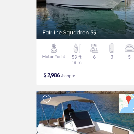
Fairline Squadron 59
Motor Yacht
59 ft
6
3
5
18 m
$
2,986
/noapte