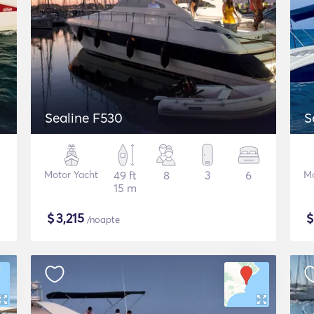
Sealine F530
S
Motor Yacht
49 ft
8
3
6
Mo
15 m
$
3,215
/noapte