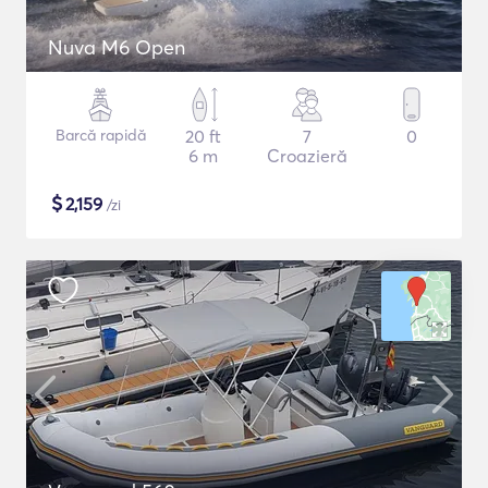
Nuva M6 Open
Barcă rapidă
20 ft
7
0
6 m
Croazieră
$
2,159
/zi