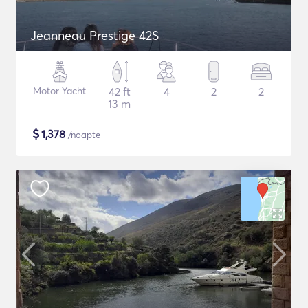
Jeanneau Prestige 42S
Motor Yacht
42 ft
4
2
2
13 m
$
1,378
/noapte