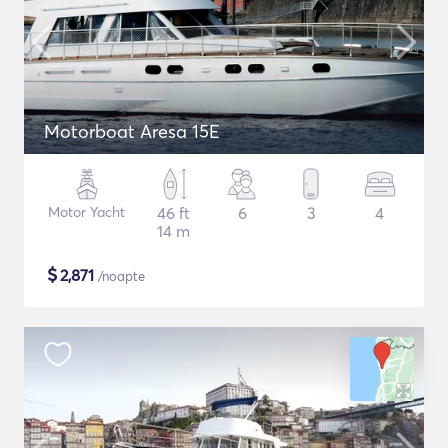
Motorboat Aresa 15E
Motor Yacht
46 ft
6
3
4
14 m
$
2,871
/noapte