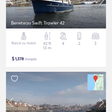
Beneteau Swift Trawler 42
Barcă cu motor
42 ft
4
2
3
13 m
$
1,378
/noapte