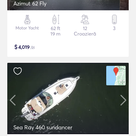
Azimut 62 Fly
Motor Yacht
62 ft
12
3
19 m
Croazieră
$
4,019
/zi
Sea Ray 460 sundancer