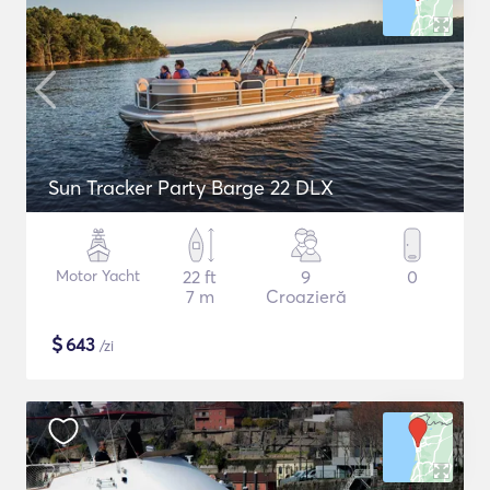
Sun Tracker Party Barge 22 DLX
Motor Yacht
22 ft
9
0
7 m
Croazieră
$
643
/zi