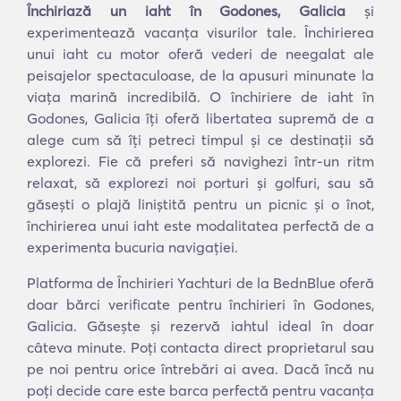
Închiriază un iaht în Godones, Galicia
și
experimentează vacanța visurilor tale. Închirierea
unui iaht cu motor oferă vederi de neegalat ale
peisajelor spectaculoase, de la apusuri minunate la
viața marină incredibilă. O închiriere de iaht în
Godones, Galicia îți oferă libertatea supremă de a
alege cum să îți petreci timpul și ce destinații să
explorezi. Fie că preferi să navighezi într-un ritm
relaxat, să explorezi noi porturi și golfuri, sau să
găsești o plajă liniștită pentru un picnic și o înot,
închirierea unui iaht este modalitatea perfectă de a
experimenta bucuria navigației.
Platforma de Închirieri Yachturi de la BednBlue oferă
doar bărci verificate pentru închirieri în Godones,
Galicia. Găsește și rezervă iahtul ideal în doar
câteva minute. Poți contacta direct proprietarul sau
pe noi pentru orice întrebări ai avea. Dacă încă nu
poți decide care este barca perfectă pentru vacanța