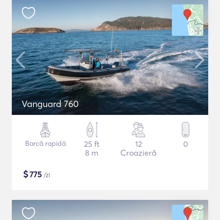
Vanguard 760
Barcă rapidă
25 ft
12
0
8 m
Croazieră
$
775
/zi