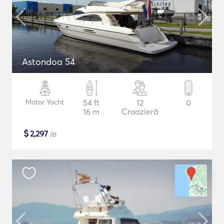
Astondoa 54
Motor Yacht
54 ft
12
0
16 m
Croazieră
$
2,297
/zi