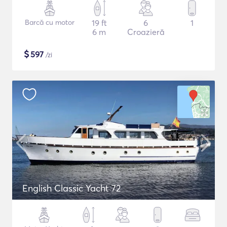
Barcă cu motor
19 ft
6
1
6 m
Croazieră
$
597
/zi
English Classic Yacht 72