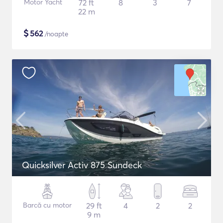
Motor Yacht
72 ft
8
3
7
22 m
$
562
/noapte
Quicksilver Activ 875 Sundeck
Barcă cu motor
29 ft
4
2
2
9 m