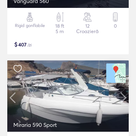
Vanguard 560
Rigid gonflabile
18 ft
12
0
5 m
Croazieră
$
407
/zi
Miraria 590 Sport