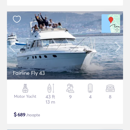
Fairline Fly 43
Motor Yacht
43 ft
9
4
8
13 m
$
689
/noapte