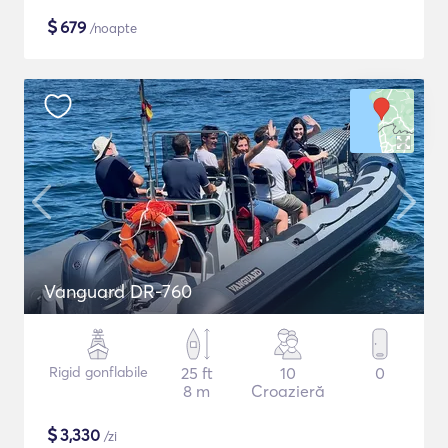
$
679
/noapte
Vanguard DR-760
Rigid gonflabile
25 ft
10
0
8 m
Croazieră
$
3,330
/zi