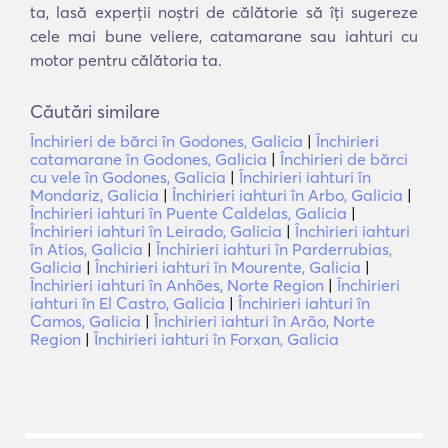
ta, lasă experții noștri de călătorie să îți sugereze
cele mai bune veliere, catamarane sau iahturi cu
motor pentru călătoria ta.
Căutări similare
Închirieri de bărci în Godones, Galicia
|
Închirieri
catamarane în Godones, Galicia
|
Închirieri de bărci
cu vele în Godones, Galicia
|
Închirieri iahturi în
Mondariz, Galicia
|
Închirieri iahturi în Arbo, Galicia
|
Închirieri iahturi în Puente Caldelas, Galicia
|
Închirieri iahturi în Leirado, Galicia
|
Închirieri iahturi
în Atios, Galicia
|
Închirieri iahturi în Parderrubias,
Galicia
|
Închirieri iahturi în Mourente, Galicia
|
Închirieri iahturi în Anhões, Norte Region
|
Închirieri
iahturi în El Castro, Galicia
|
Închirieri iahturi în
Camos, Galicia
|
Închirieri iahturi în Arão, Norte
Region
|
Închirieri iahturi în Forxan, Galicia