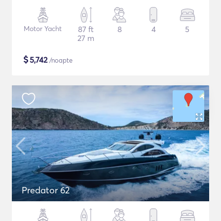
Motor Yacht
87 ft
8
4
5
27 m
$
5,742
/noapte
Predator 62