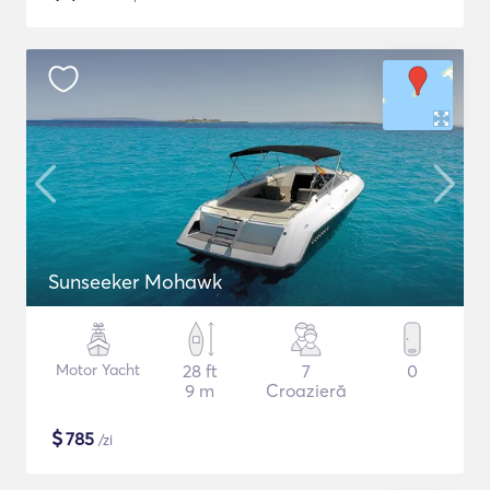
Sunseeker Mohawk
Motor Yacht
28 ft
7
0
9 m
Croazieră
$
785
/zi