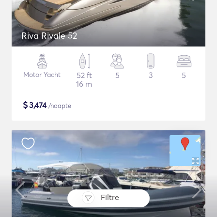
Riva Rivale 52
Motor Yacht
52 ft
5
3
5
16 m
$
3,474
/noapte
Filtre