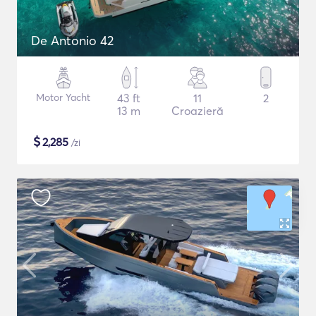
De Antonio 42
Motor Yacht
43 ft
11
2
13 m
Croazieră
$
2,285
/zi