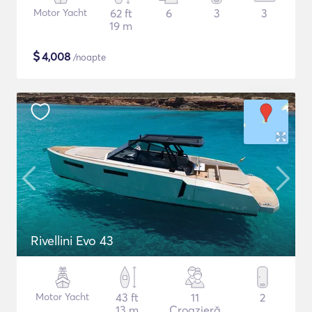
Motor Yacht
62 ft
6
3
3
19 m
$
4,008
/noapte
Rivellini Evo 43
Motor Yacht
43 ft
11
2
13 m
Croazieră