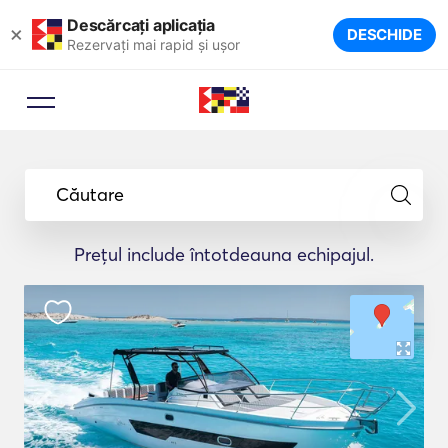
Descărcați aplicația
×
DESCHIDE
Rezervați mai rapid și ușor
Căutare
Prețul include întotdeauna echipajul.