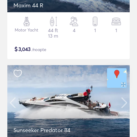
Maxim 44 R
Motor Yacht
44 ft
4
1
1
13 m
$
3,043
/noapte
Sunseeker Predator 84