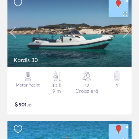
Kardis 30
Motor Yacht
30 ft
12
1
9 m
Croazieră
$
901
/zi