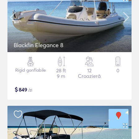
Blackfin Elegance 8
Rigid gonflabile
28 ft
12
0
9 m
Croazieră
$
849
/zi