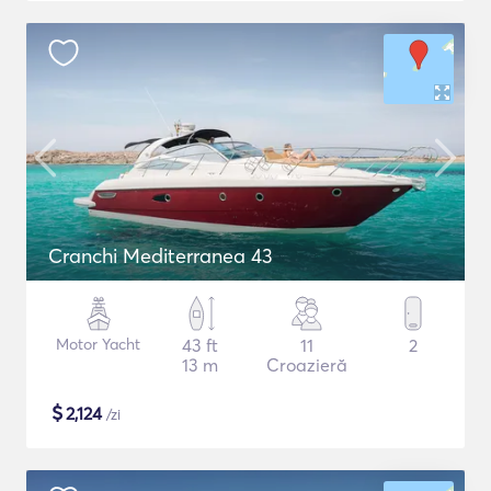
Cranchi Mediterranea 43
Motor Yacht
43 ft
11
2
13 m
Croazieră
$
2,124
/zi