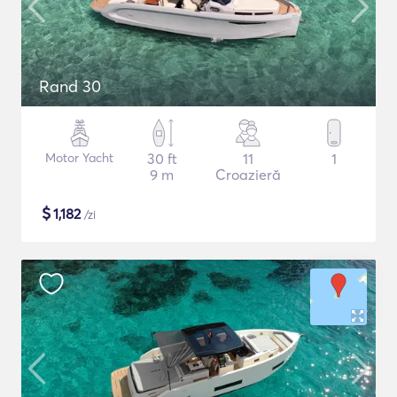
Rand 30
Motor Yacht
30 ft
11
1
9 m
Croazieră
$
1,182
/zi