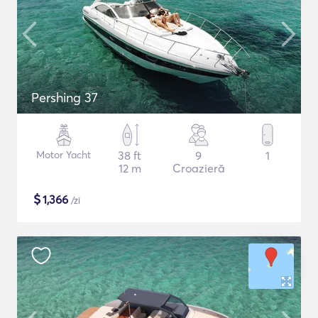
Pershing 37
Motor Yacht
38 ft
9
1
12 m
Croazieră
$
1,366
/zi