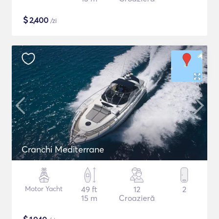
$
2,400
/zi
Cranchi Mediterrane
Motor Yacht
49 ft
12
2
15 m
Croazieră