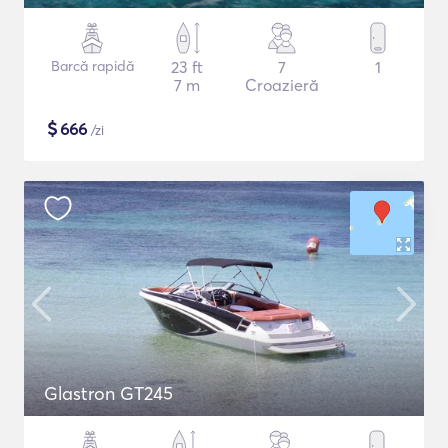
Barcă rapidă
23 ft
7
1
7 m
Croazieră
$
666
/zi
Glastron GT245