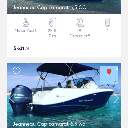
Jeanneau Cap camarat 6,5 CC
Motor Yacht
23 ft
8
1
7 m
Croazieră
$
631
/zi
Jeanneau Cap camarat 6.5 wa