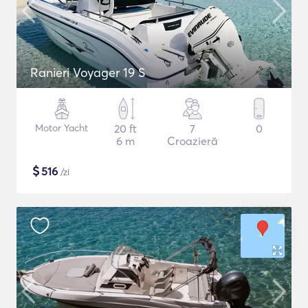
Ranieri Voyager 19 S
Motor Yacht
20 ft
7
0
6 m
Croazieră
$
516
/zi