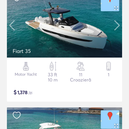
Fiart 35
Motor Yacht
33 ft
11
1
10 m
Croazieră
$
1,378
/zi