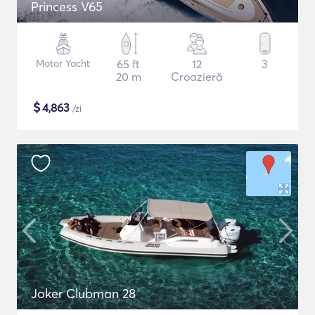
Princess V65
Motor Yacht
65 ft
12
3
20 m
Croazieră
$
4,863
/zi
Joker Clubman 28