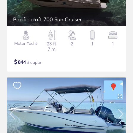
Pacific craft 700 Sun Cruiser
Motor Yacht
23 ft
2
1
1
7 m
$
844
/noapte