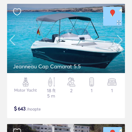
Jeanneau Cap Camarat 5.5
Motor Yacht
18 ft
2
1
1
5 m
$
643
/noapte