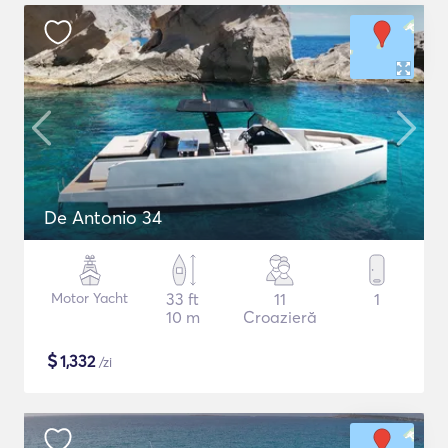
De Antonio 34
Motor Yacht
33 ft
11
1
10 m
Croazieră
$
1,332
/zi