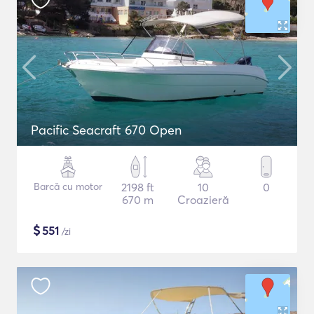
Pacific Seacraft 670 Open
Barcă cu motor
2198 ft
10
0
670 m
Croazieră
$
551
/zi