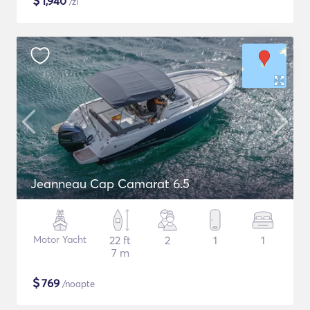
$
1,940
/zi
Jeanneau Cap Camarat 6.5
Motor Yacht
22 ft
2
1
1
7 m
$
769
/noapte