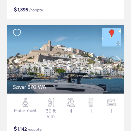
$
1,395
/noapte
Saver 870 WA
Motor Yacht
30 ft
4
1
1
9 m
$
1,142
/noapte