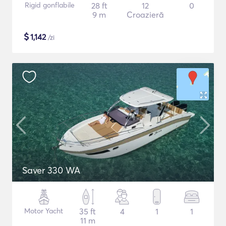
Rigid gonflabile
28 ft
12
0
9 m
Croazieră
$
1,142
/zi
Saver 330 WA
Motor Yacht
35 ft
4
1
1
11 m