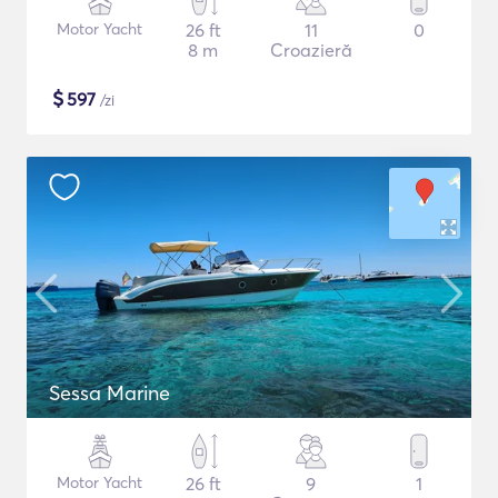
Motor Yacht
26 ft
11
0
8 m
Croazieră
$
597
/zi
Sessa Marine
Motor Yacht
26 ft
9
1