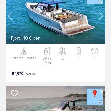
Fjord 40 Open
Barcă cu motor
39 ft
2
1
1
12 m
$
1,929
/noapte