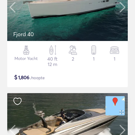
Fjord 40
Motor Yacht
40 ft
2
1
1
12 m
$
1,806
/noapte