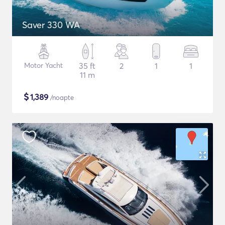
Saver 330 WA
Motor Yacht
35 ft
2
1
1
11 m
$
1,389
/noapte