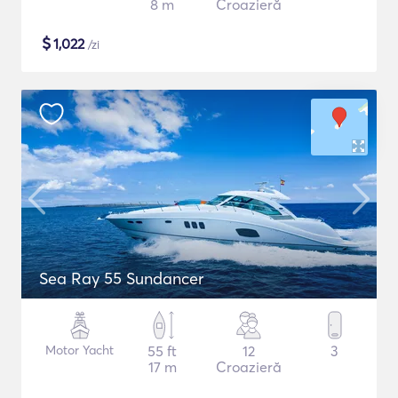
8 m
Croazieră
$
1,022
/zi
Sea Ray 55 Sundancer
Motor Yacht
55 ft
12
3
17 m
Croazieră