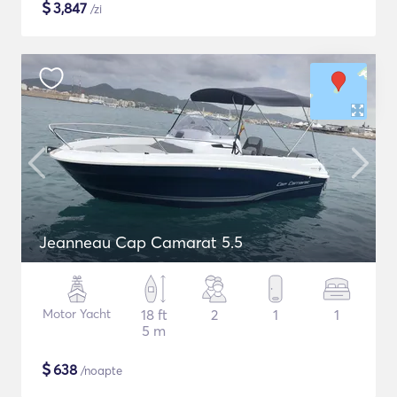
$
3,847
/zi
Jeanneau Cap Camarat 5.5
Motor Yacht
18 ft
2
1
1
5 m
$
638
/noapte