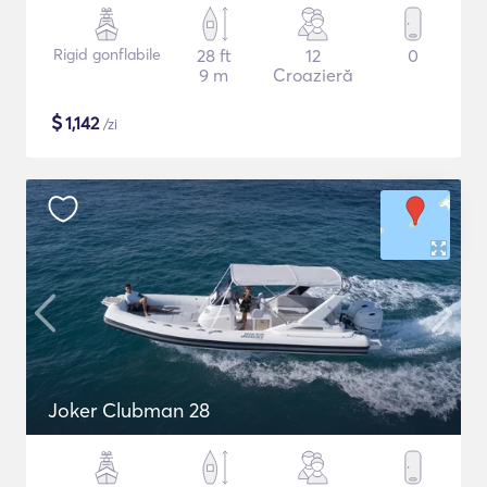
Rigid gonflabile
28 ft
12
0
9 m
Croazieră
$
1,142
/zi
Joker Clubman 28