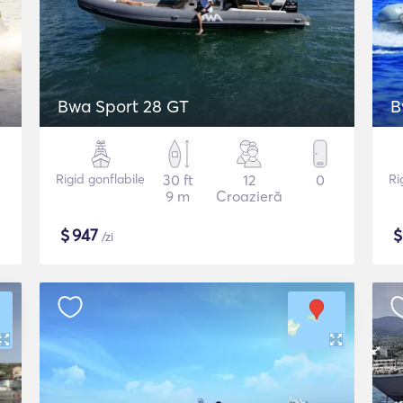
Bwa Sport 28 GT
B
Rigid gonflabile
30 ft
12
0
Ri
9 m
Croazieră
$
947
/zi