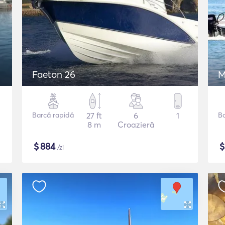
Faeton 26
M
Barcă rapidă
27 ft
6
1
B
8 m
Croazieră
$
884
/zi