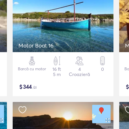
Motor Boat 16
M
Barcă cu motor
16 ft
4
0
Ba
5 m
Croazieră
$
344
/zi