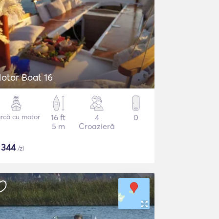
otor Boat 16
rcă cu motor
16 ft
4
0
5 m
Croazieră
$
344
/zi