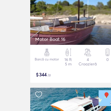
Motor Boat 16
Barcă cu motor
16 ft
4
0
5 m
Croazieră
$
344
/zi