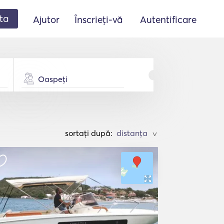
ta
Ajutor
Înscrieți-vă
Autentificare
Oaspeți
sortați după:
>