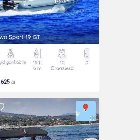
wa Sport 19 GT
gid gonflabile
19 ft
10
0
6 m
Croazieră
$
625
/zi