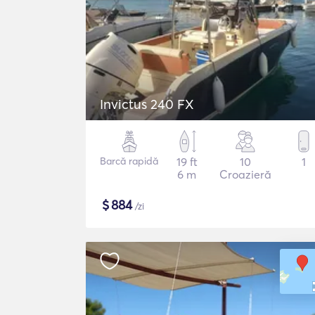
Invictus 240 FX
Barcă rapidă
19 ft
10
1
6 m
Croazieră
$
884
/zi