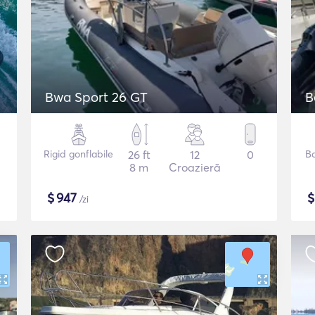
Bwa Sport 26 GT
B
Rigid gonflabile
26 ft
12
0
B
8 m
Croazieră
$
947
/zi