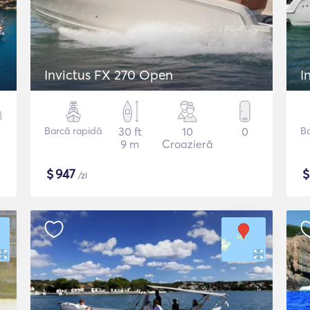
Invictus FX 270 Open
I
Barcă rapidă
30 ft
10
0
B
9 m
Croazieră
$
947
/zi