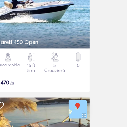
areti 450 Open
arcă rapidă
15 ft
5
0
5 m
Croazieră
$
470
/zi