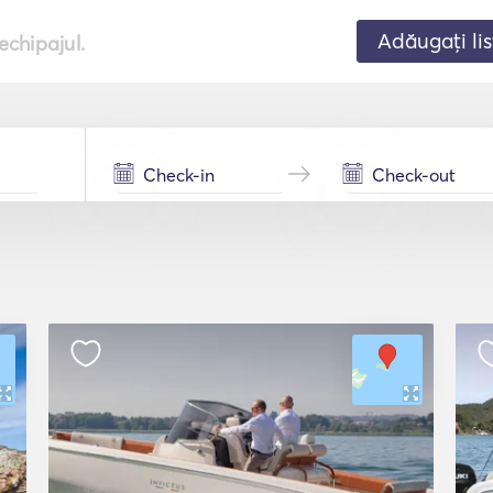
Adăugați lis
echipajul.