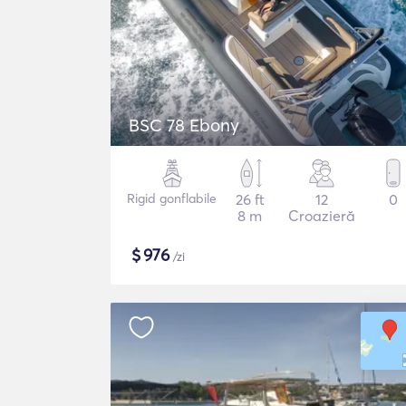
BSC 78 Ebony
Rigid gonflabile
26 ft
12
0
8 m
Croazieră
$
976
/zi