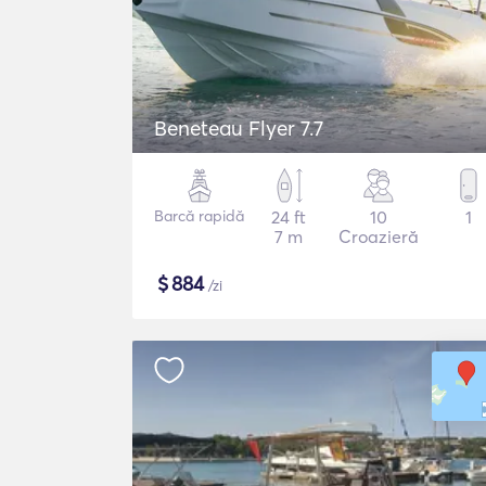
Beneteau Flyer 7.7
Barcă rapidă
24 ft
10
1
7 m
Croazieră
$
884
/zi