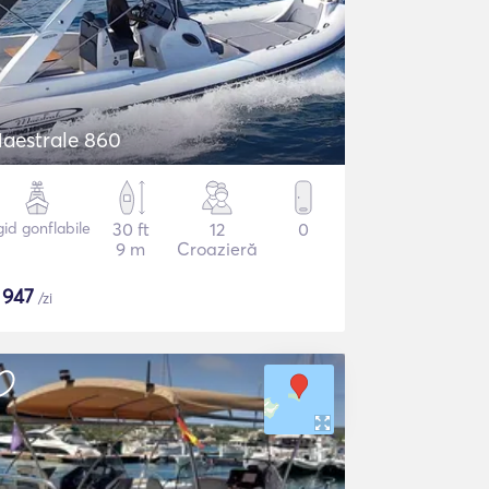
aestrale 860
gid gonflabile
30 ft
12
0
9 m
Croazieră
$
947
/zi