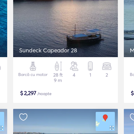
Sundeck Capeador 28
M
Barcă cu motor
28 ft
4
1
2
B
9 m
$
2,297
/noapte