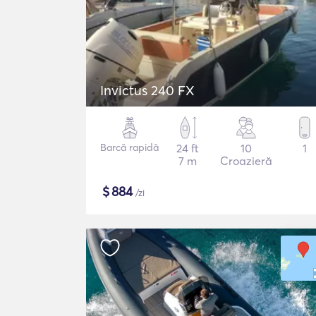
Invictus 240 FX
Barcă rapidă
24 ft
10
1
7 m
Croazieră
$
884
/zi