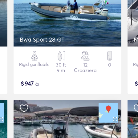
Bwa Sport 28 GT
M
Rigid gonflabile
30 ft
12
0
Ri
9 m
Croazieră
$
947
/zi