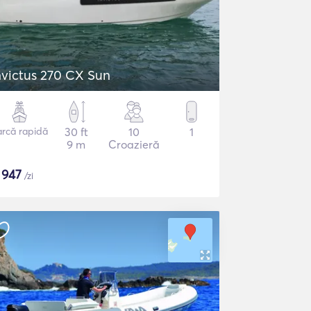
nvictus 270 CX Sun
arcă rapidă
30 ft
10
1
9 m
Croazieră
$
947
/zi