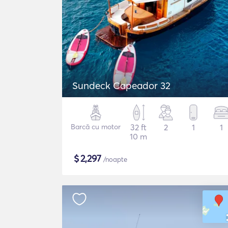
Sundeck Capeador 32
Barcă cu motor
32 ft
2
1
1
10 m
$
2,297
/noapte