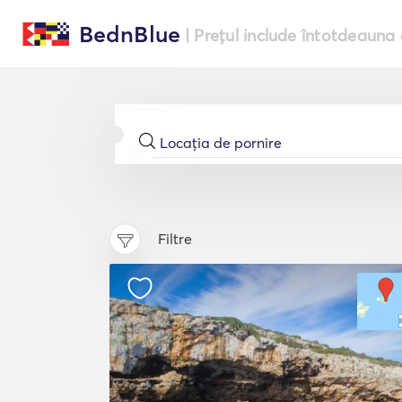
BednBlue
| Prețul include întotdeauna 
Filtre