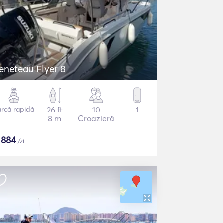
eneteau Flyer 8
arcă rapidă
26 ft
10
1
8 m
Croazieră
$
884
/zi