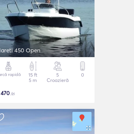
areti 450 Open
arcă rapidă
15 ft
5
0
5 m
Croazieră
$
470
/zi