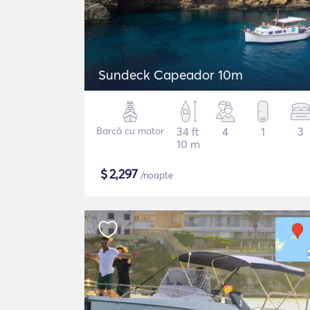
Sundeck Capeador 10m
Barcă cu motor
34 ft
4
1
3
10 m
$
2,297
/noapte