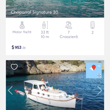
Chaparral Signature 30
Motor Yacht
33 ft
7
2
10 m
Croazieră
$
953
/zi