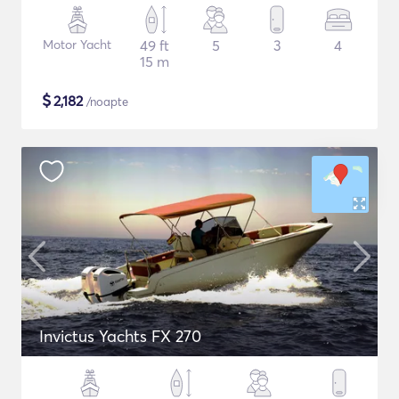
Motor Yacht
49 ft
5
3
4
15 m
$
2,182
/noapte
Invictus Yachts FX 270