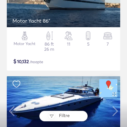
Motor Yacht 86"
Motor Yacht
86 ft
11
5
7
26 m
$
10,132
/noapte
Filtre