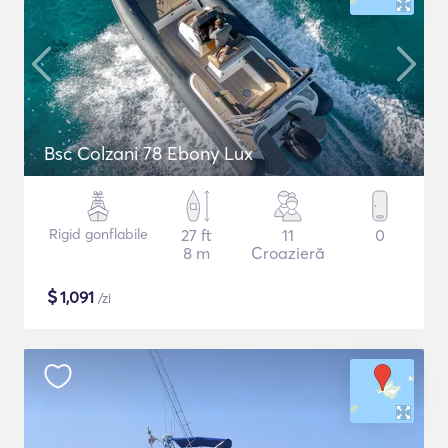
Bsc Colzani 78 Ebony Lux
Rigid gonflabile
27 ft
11
0
8 m
Croazieră
$
1,091
/zi