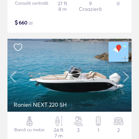
Consolă centrală
27 ft
9
0
8 m
Croazieră
$
660
/zi
Ranieri NEXT 220 SH
Barcă cu motor
24 ft
3
1
2
7 m