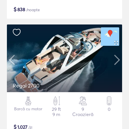
$
838
/noapte
Regal 2700
Barcă cu motor
29 ft
9
0
9 m
Croazieră
$
1,027
/zi