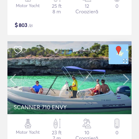
Motor Yacht
25 ft
12
0
8 m
Croazieră
$
803
/zi
SCANNER 710 ENVY
Motor Yacht
23 ft
10
0
7 m
Croazieră