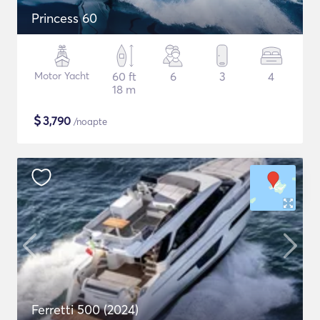
Princess 60
Motor Yacht
60 ft
6
3
4
18 m
$
3,790
/noapte
Ferretti 500 (2024)