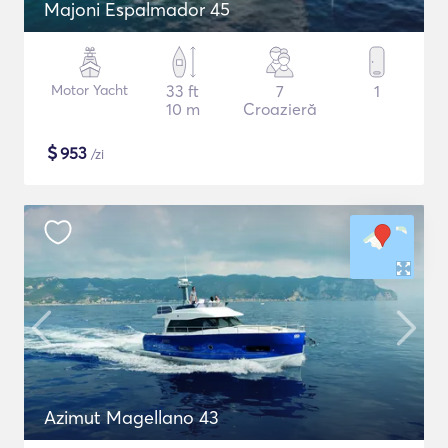
Majoni Espalmador 45
Motor Yacht
33 ft
7
1
10 m
Croazieră
$
953
/zi
Azimut Magellano 43