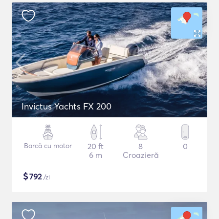
Invictus Yachts FX 200
Barcă cu motor
20 ft
8
0
6 m
Croazieră
$
792
/zi