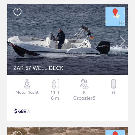
ZAR 57 WELL DECK
Motor Yacht
19 ft
8
0
6 m
Croazieră
$
689
/zi