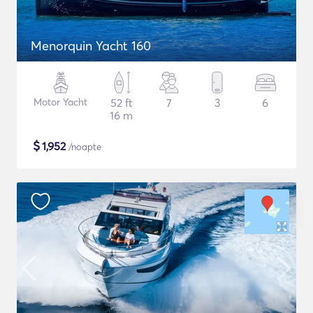
Menorquin Yacht 160
Motor Yacht
52 ft
7
3
6
16 m
$
1,952
/noapte