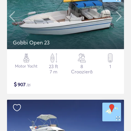
Gobbi Open 23
Motor Yacht
23 ft
8
1
7 m
Croazieră
$
907
/zi