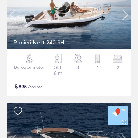
Ranieri Next 240 SH
Barcă cu motor
26 ft
3
1
2
8 m
$
895
/noapte