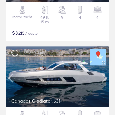
Motor Yacht
49 ft
9
4
4
15 m
$
3,215
/noapte
Canados Gladiator 631