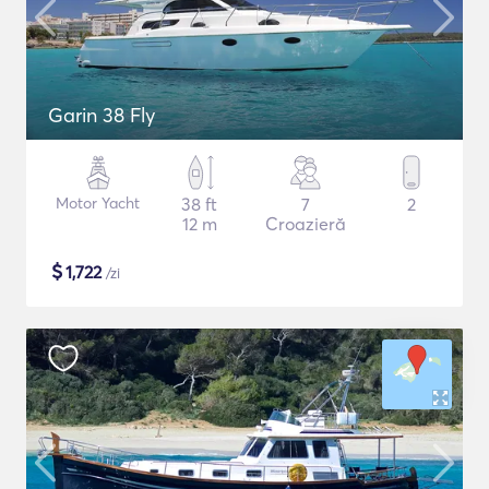
Garin 38 Fly
Motor Yacht
38 ft
7
2
12 m
Croazieră
$
1,722
/zi