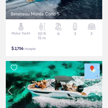
Beneteau Monte Carlo 5
Motor Yacht
50 ft
6
3
3
15 m
$
2,756
/noapte