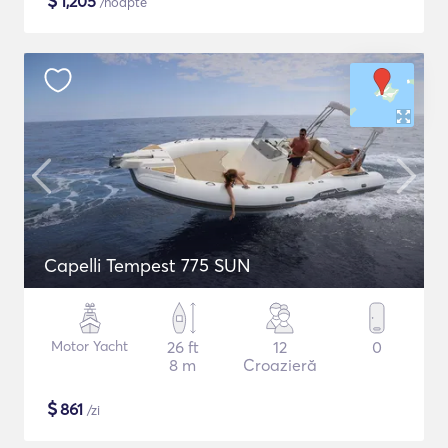
$
1,205
/noapte
Capelli Tempest 775 SUN
Motor Yacht
26 ft
12
0
8 m
Croazieră
$
861
/zi