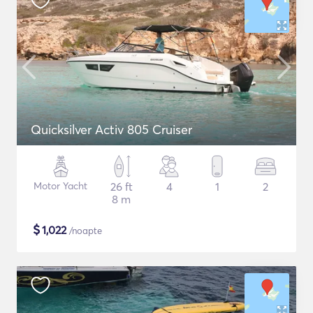
Quicksilver Activ 805 Cruiser
Motor Yacht
26 ft
4
1
2
8 m
$
1,022
/noapte