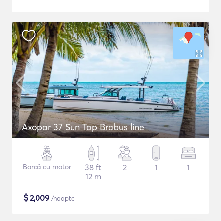
Axopar 37 Sun Top Brabus line
Barcă cu motor
38 ft
2
1
1
12 m
$
2,009
/noapte