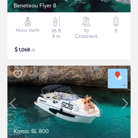
Beneteau Flyer 8
Motor Yacht
26 ft
10
0
8 m
Croazieră
$
1,068
/zi
Karnic SL 800