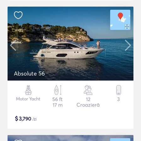
Absolute 56
Motor Yacht
56 ft
12
3
17 m
Croazieră
$
3,790
/zi