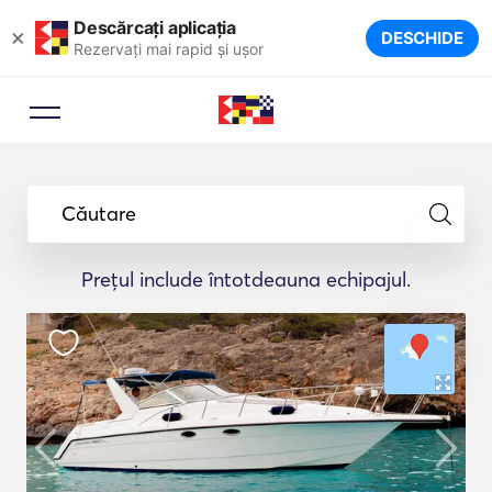
Descărcați aplicația
×
DESCHIDE
Rezervați mai rapid și ușor
Căutare
Prețul include întotdeauna echipajul.