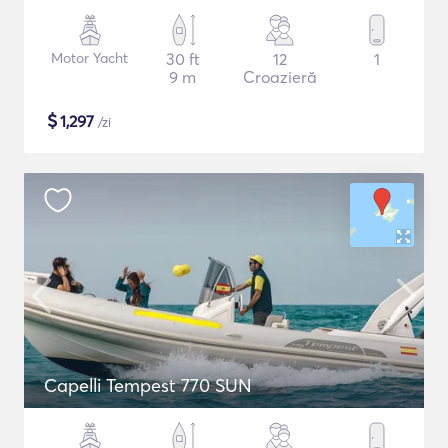
Motor Yacht
30 ft
12
1
9 m
Croazieră
$
1,297
/zi
Capelli Tempest 770 SUN