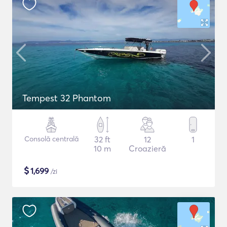
Tempest 32 Phantom
Consolă centrală
32 ft
12
1
10 m
Croazieră
$
1,699
/zi