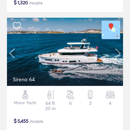
$
1,320
/noapte
Sirena 64
Motor Yacht
64 ft
6
3
4
20 m
$
5,455
/noapte