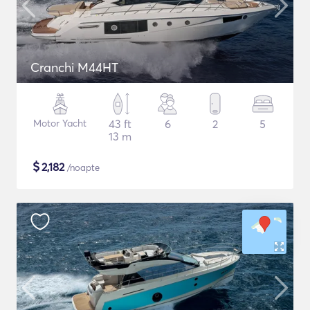
Cranchi M44HT
Motor Yacht
43 ft
6
2
5
13 m
$
2,182
/noapte