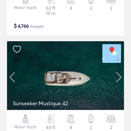
Motor Yacht
63 ft
4
2
2
19 m
$
4,766
/noapte
Sunseeker Mustique 42
Motor Yacht
44 ft
4
2
2