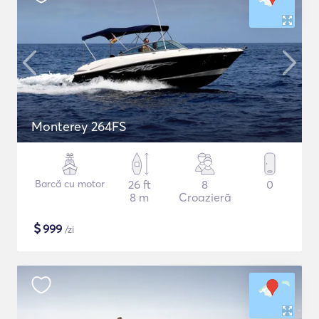
Monterey 264FS
Barcă cu motor
26 ft
8
0
8 m
Croazieră
$
999
/zi