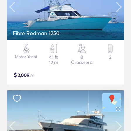
Fibre Rodman 1250
Motor Yacht
41 ft
8
2
12 m
Croazieră
$
2,009
/zi