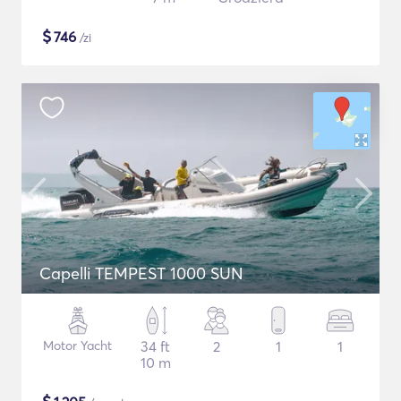
$
746
/zi
Capelli TEMPEST 1000 SUN
Motor Yacht
34 ft
2
1
1
10 m