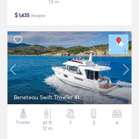
13 m
$
1,435
/noapte
Beneteau Swift Trawler 41
Trawler
41 ft
7
3
4
12 m