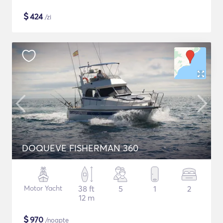
$
424
/zi
DOQUEVE FISHERMAN 360
Motor Yacht
38 ft
5
1
2
12 m
$
970
/noapte