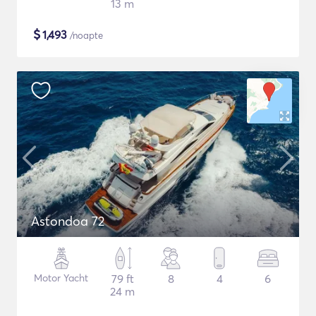
13 m
$
1,493
/noapte
Astondoa 72
Motor Yacht
79 ft
8
4
6
24 m