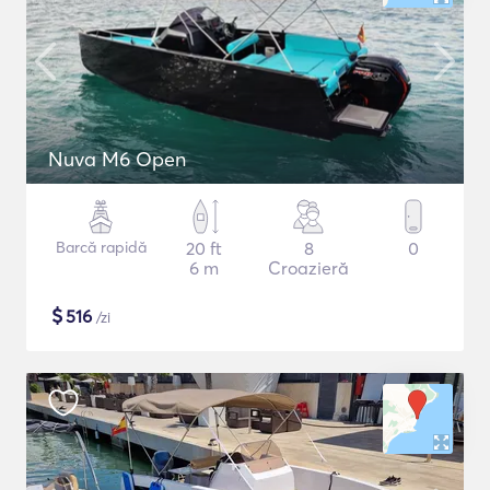
Nuva M6 Open
Barcă rapidă
20 ft
8
0
6 m
Croazieră
$
516
/zi