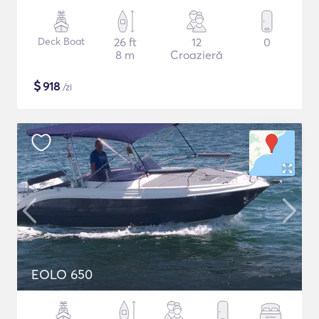
Deck Boat
26 ft
12
0
8 m
Croazieră
$
918
/zi
EOLO 650