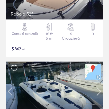
Robalo 525
Consolă centrală
16 ft
6
0
5 m
Croazieră
$
367
/zi