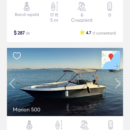
Barcă rapidă
17 ft
6
0
5 m
Croazieră
$
287
4.7
/zi
(1
comentarii
)
Marion 500