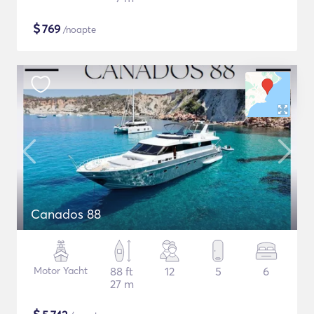
$
769
/noapte
Canados 88
Motor Yacht
88 ft
12
5
6
27 m