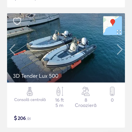
3D Tender Lux 500
Consolă centrală
16 ft
8
0
5 m
Croazieră
$
206
/zi