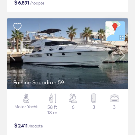
$
6,891
/noapte
Fairline Squadron 59
Motor Yacht
58 ft
6
3
3
18 m
$
2,411
/noapte