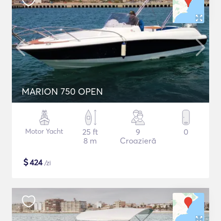
MARION 750 OPEN
Motor Yacht
25 ft
9
0
8 m
Croazieră
$
424
/zi