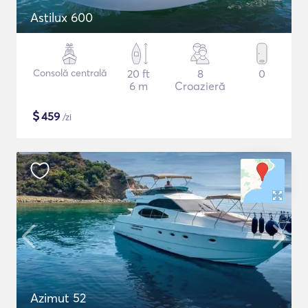
Astilux 600
Consolă centrală
20 ft
8
0
6 m
Croazieră
$
459
/zi
Azimut 52