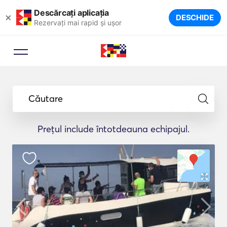
Descărcați aplicația
×
DESCHIDE
Rezervați mai rapid și ușor
Căutare
Prețul include întotdeauna echipajul.