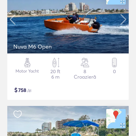
Nuva M6 Open
Motor Yacht
20 ft
8
0
6 m
Croazieră
$
758
/zi