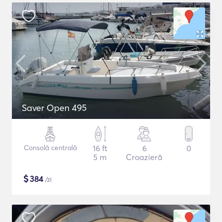
Saver Open 495
Consolă centrală
16 ft
6
0
5 m
Croazieră
$
384
/zi