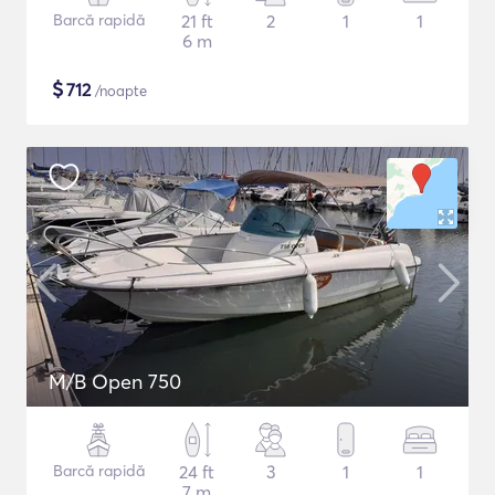
Barcă rapidă
21 ft
2
1
1
6 m
$
712
/noapte
M/B Open 750
Barcă rapidă
24 ft
3
1
1
7 m