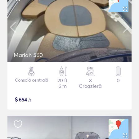
Mariah 560
Consolă centrală
20 ft
8
0
6 m
Croazieră
$
654
/zi