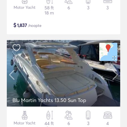
Motor Yacht
58 ft
6
3
3
18 m
$
1,837
/noapte
Blu Martin Yachts 13.50 Sun Top
Motor Yacht
44 ft
6
3
4