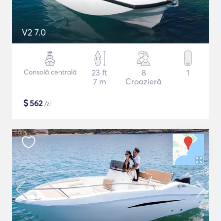
V2 7.0
Consolă centrală
23 ft
8
1
7 m
Croazieră
$
562
/zi