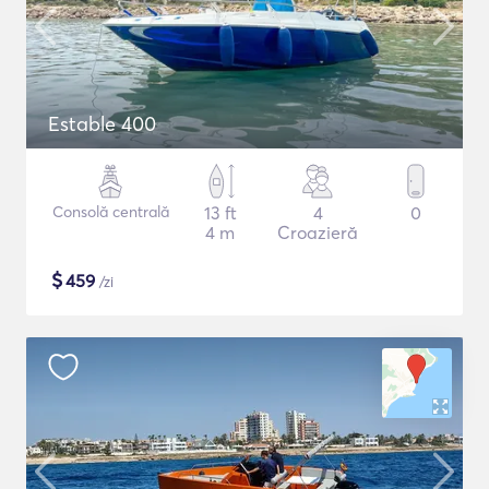
Estable 400
Consolă centrală
13 ft
4
0
4 m
Croazieră
$
459
/zi