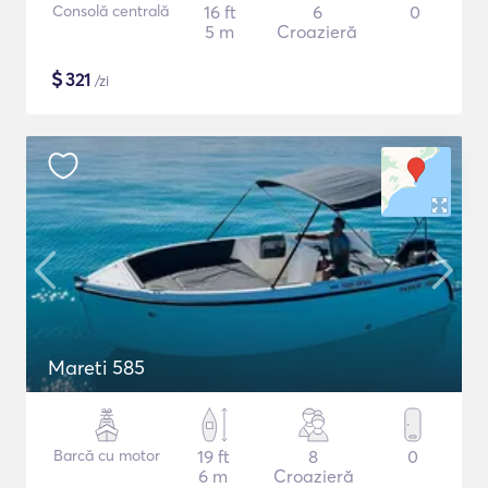
Consolă centrală
16 ft
6
0
5 m
Croazieră
$
321
/zi
Mareti 585
Barcă cu motor
19 ft
8
0
6 m
Croazieră