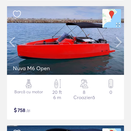
Nuva M6 Open
Barcă cu motor
20 ft
8
0
6 m
Croazieră
$
758
/zi