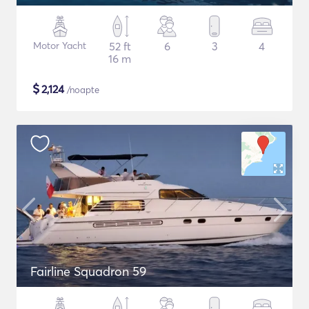
Motor Yacht
52 ft
6
3
4
16 m
$
2,124
/noapte
Fairline Squadron 59