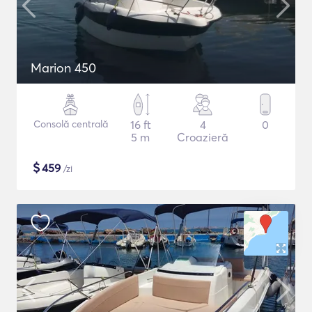
Marion 450
Consolă centrală
16 ft
4
0
5 m
Croazieră
$
459
/zi