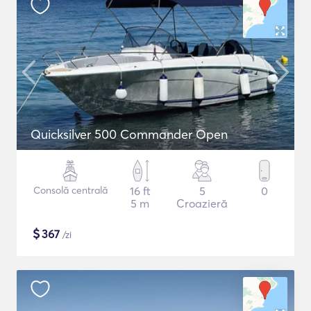
Quicksilver 500 Commander Open
Consolă centrală
16 ft
5
0
5 m
Croazieră
$
367
/zi