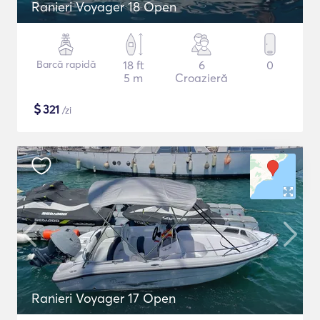
Ranieri Voyager 18 Open
Barcă rapidă
18 ft
6
0
5 m
Croazieră
$
321
/zi
Ranieri Voyager 17 Open