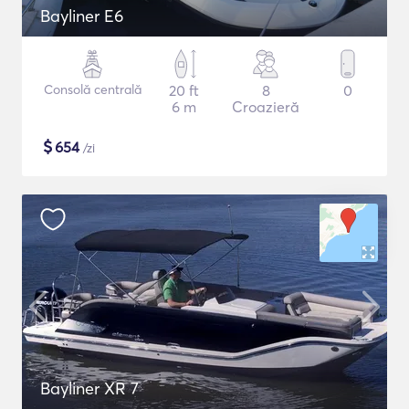
Bayliner E6
Consolă centrală
20 ft
8
0
6 m
Croazieră
$
654
/zi
Bayliner XR 7