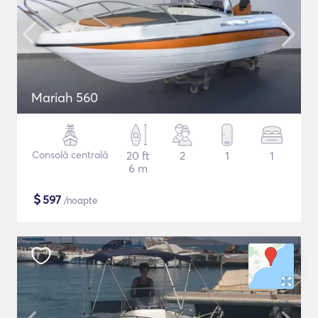
Mariah 560
Consolă centrală
20 ft
2
1
1
6 m
$
597
/noapte