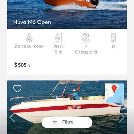
Nuva M6 Open
Barcă cu motor
20 ft
7
0
6 m
Croazieră
$
505
/zi
Filtre