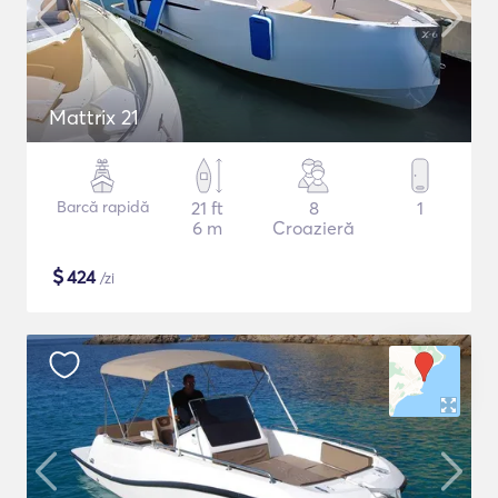
Mattrix 21
Barcă rapidă
21 ft
8
1
6 m
Croazieră
$
424
/zi