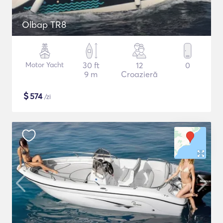
Olbap TR8
Motor Yacht
30 ft
12
0
9 m
Croazieră
$
574
/zi