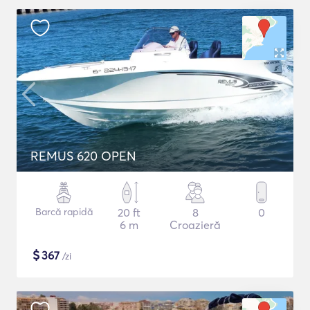
REMUS 620 OPEN
Barcă rapidă
20 ft
8
0
6 m
Croazieră
$
367
/zi