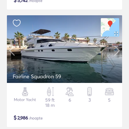
$
5,742
/noapte
Fairline Squadron 59
Motor Yacht
59 ft
6
3
5
18 m
$
2,986
/noapte