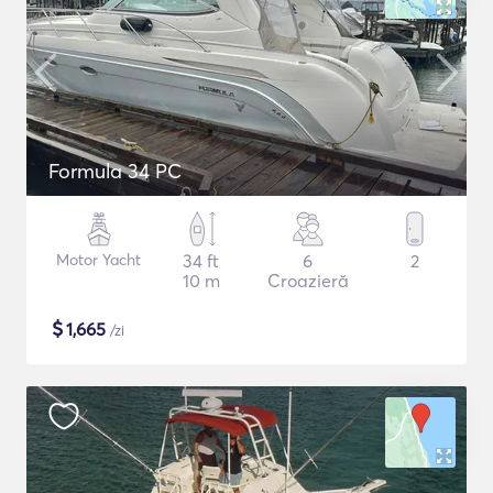
Formula 34 PC
Motor Yacht
34 ft
6
2
10 m
Croazieră
$
1,665
/zi