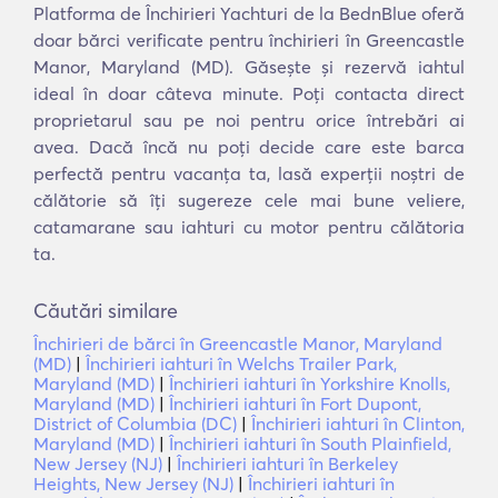
Platforma de Închirieri Yachturi de la BednBlue oferă
doar bărci verificate pentru închirieri în Greencastle
Manor, Maryland (MD). Găsește și rezervă iahtul
ideal în doar câteva minute. Poți contacta direct
proprietarul sau pe noi pentru orice întrebări ai
avea. Dacă încă nu poți decide care este barca
perfectă pentru vacanța ta, lasă experții noștri de
călătorie să îți sugereze cele mai bune veliere,
catamarane sau iahturi cu motor pentru călătoria
ta.
Căutări similare
Închirieri de bărci în Greencastle Manor, Maryland
(MD)
|
Închirieri iahturi în Welchs Trailer Park,
Maryland (MD)
|
Închirieri iahturi în Yorkshire Knolls,
Maryland (MD)
|
Închirieri iahturi în Fort Dupont,
District of Columbia (DC)
|
Închirieri iahturi în Clinton,
Maryland (MD)
|
Închirieri iahturi în South Plainfield,
New Jersey (NJ)
|
Închirieri iahturi în Berkeley
Heights, New Jersey (NJ)
|
Închirieri iahturi în