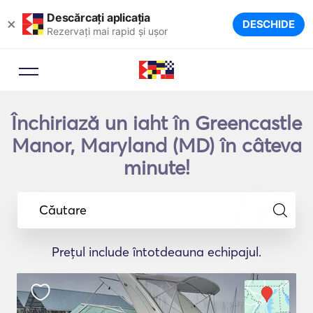
Descărcați aplicația
×
DESCHIDE
Rezervați mai rapid și ușor
Închiriază un iaht în Greencastle
Manor, Maryland (MD) în câteva
minute!
Căutare
Prețul include întotdeauna echipajul.