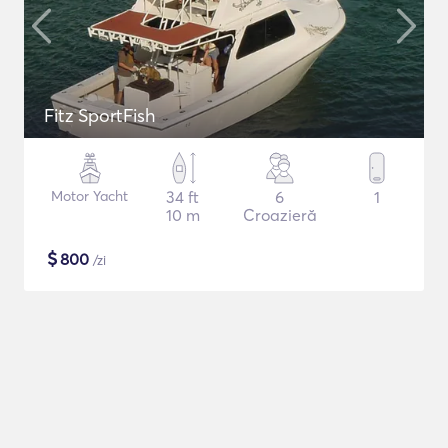
Fitz SportFish
Motor Yacht
34 ft
6
1
10 m
Croazieră
$
800
/zi