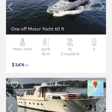
One off Motor Yacht 60 ft
Motor Yacht
60 ft
15
3
18 m
Croazieră
$
3,476
/zi