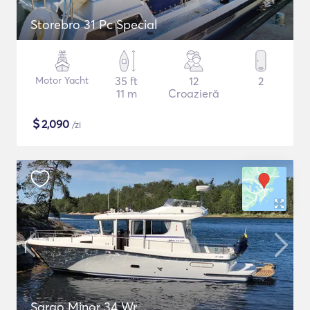
Storebro 31 Pc Special
Motor Yacht
35 ft
12
2
11 m
Croazieră
$
2,090
/zi
Sargo Minor 34 Wr