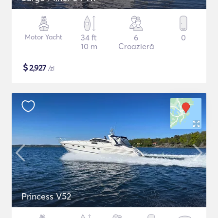
Motor Yacht
34 ft
6
0
10 m
Croazieră
$
2,927
/zi
Princess V52