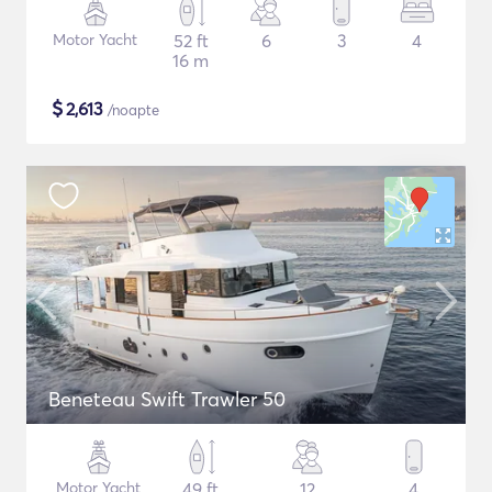
Motor Yacht
52 ft
6
3
4
16 m
$
2,613
/noapte
Beneteau Swift Trawler 50
Motor Yacht
49 ft
12
4