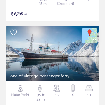
15 m
Croazieră
$
6,795
/zi
one of vintage passenger ferry
Motor Yacht
95 ft
16
6
10
29 m