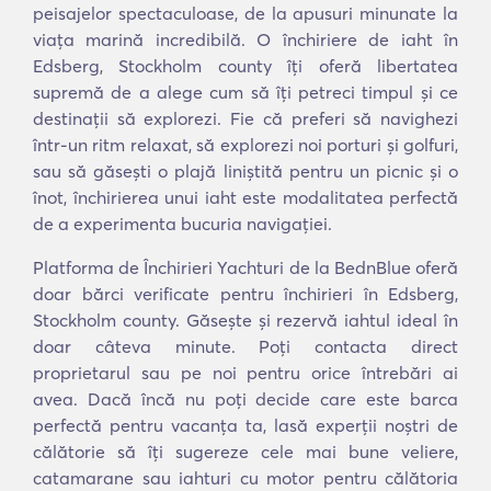
peisajelor spectaculoase, de la apusuri minunate la
viața marină incredibilă. O închiriere de iaht în
Edsberg, Stockholm county îți oferă libertatea
supremă de a alege cum să îți petreci timpul și ce
destinații să explorezi. Fie că preferi să navighezi
într-un ritm relaxat, să explorezi noi porturi și golfuri,
sau să găsești o plajă liniștită pentru un picnic și o
înot, închirierea unui iaht este modalitatea perfectă
de a experimenta bucuria navigației.
Platforma de Închirieri Yachturi de la BednBlue oferă
doar bărci verificate pentru închirieri în Edsberg,
Stockholm county. Găsește și rezervă iahtul ideal în
doar câteva minute. Poți contacta direct
proprietarul sau pe noi pentru orice întrebări ai
avea. Dacă încă nu poți decide care este barca
perfectă pentru vacanța ta, lasă experții noștri de
călătorie să îți sugereze cele mai bune veliere,
catamarane sau iahturi cu motor pentru călătoria