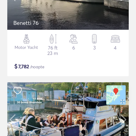
Benetti 76
Motor Yacht
76 ft
6
3
4
23 m
$
7,782
/noapte