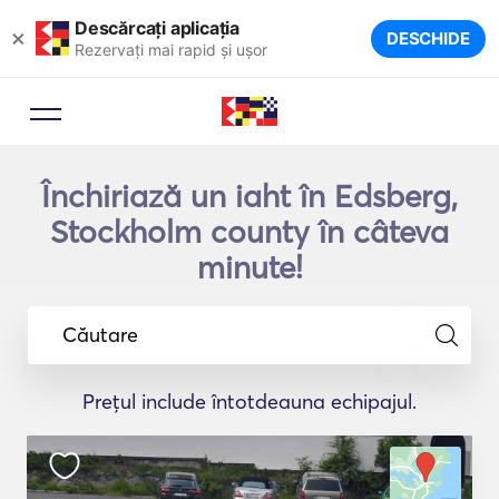
Descărcați aplicația
×
DESCHIDE
Rezervați mai rapid și ușor
Închiriază un iaht în Edsberg,
Stockholm county în câteva
minute!
Căutare
Prețul include întotdeauna echipajul.