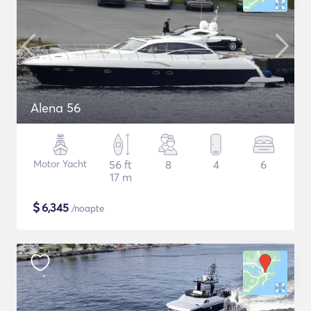
Alena 56
Motor Yacht
56 ft
8
4
6
17 m
$
6,345
/noapte