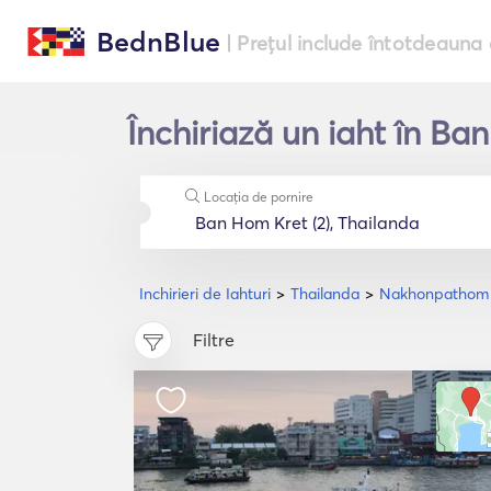
BednBlue
| Prețul include întotdeauna 
Închiriază un iaht în B
Locația de pornire
Inchirieri de Iahturi
Thailanda
Nakhonpathom 
Filtre