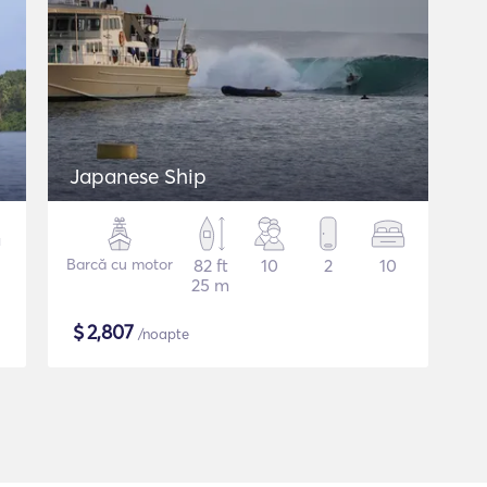
Japanese Ship
Barcă cu motor
82 ft
10
2
10
25 m
$
2,807
/noapte