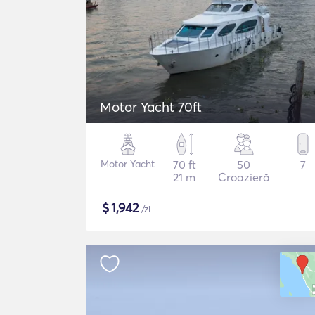
Motor Yacht 70ft
Motor Yacht
70 ft
50
7
21 m
Croazieră
$
1,942
/zi