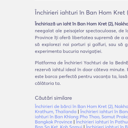
Închirieri iahturi în Ban Hom Kre
Închiriază un iaht în Ban Hom Kret (2), Nak
neegalat ale peisajelor spectaculoase, de 
Province îți oferă libertatea supremă de a al
să explorezi noi porturi și golfuri, sau să 
experimenta bucuria navigației.
Platforma de Închirieri Yachturi de la Bedn
rezervă iahtul ideal în doar câteva minute. 
este barca perfectă pentru vacanța ta, lasă 
călătoria ta.
Căutări similare
Închirieri de bărci în Ban Hom Kret (2), Na
Krathum, Thailanda
|
Închirieri iahturi în B
iahturi în Ban Khlong Pho Thao, Samut Prak
Bangkok Province
|
Închirieri iahturi în Pat
Ban Sa Ket, Koh Samui
|
Închirieri iahturi î