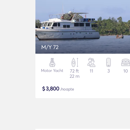
M/Y 72
Motor Yacht
72 ft
11
3
10
22 m
$
3,800
/noapte