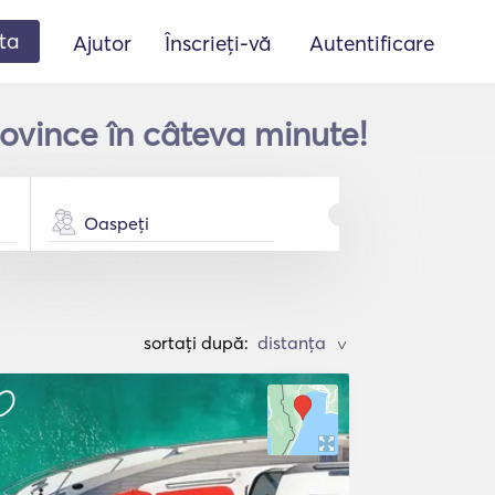
ta
Ajutor
Înscrieți-vă
Autentificare
ovince în câteva minute!
Oaspeți
sortați după:
>