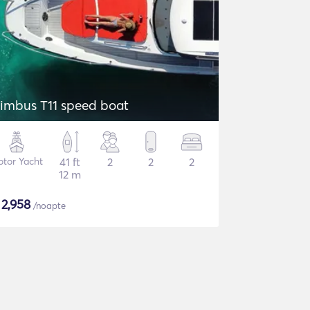
imbus T11 speed boat
tor Yacht
41 ft
2
2
2
12 m
$
2,958
/noapte