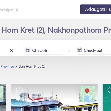
Adăugați lis
echipajul.
an Hom Kret (2), Nakhonpathom Pr
Province
Ban Hom Kret (2)