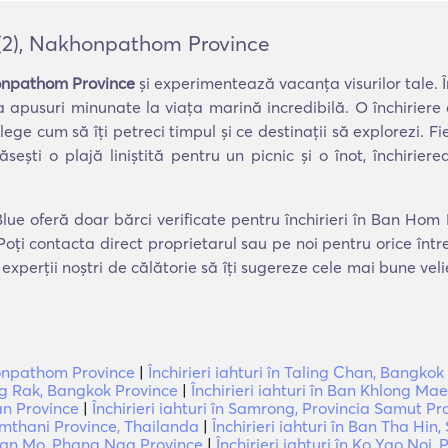
t (2), Nakhonpathom Province
honpathom Province
și experimentează vacanța visurilor tale. Î
la apusuri minunate la viața marină incredibilă. O închirier
ege cum să îți petreci timpul și ce destinații să explorezi. Fie
găsești o plajă liniștită pentru un picnic și o înot, închiri
Blue oferă doar bărci verificate pentru închirieri în Ban Hom
Poți contacta direct proprietarul sau pe noi pentru orice înt
experții noștri de călătorie să îți sugereze cele mai bune ve
khonpathom Province
|
Închirieri iahturi în Taling Chan, Bangkok
ang Rak, Bangkok Province
|
Închirieri iahturi în Ban Khlong M
an Province
|
Închirieri iahturi în Samrong, Provincia Samut P
humthani Province, Thailanda
|
Închirieri iahturi în Ban Tha Hi
n Ban Mo, Phang Nga Province
|
Închirieri iahturi în Ko Yao Noi