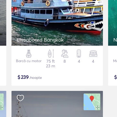
Liveaboard Bangkok
N
Barcă cu motor
75 ft
8
4
4
Mo
23 m
$
239
/noapte