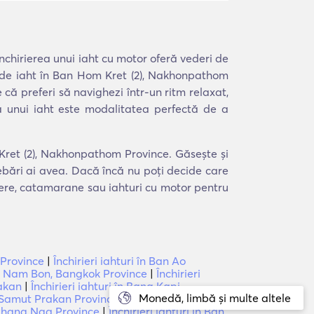
nchirierea unui iaht cu motor oferă vederi de
e de iaht în Ban Hom Kret (2), Nakhonpathom
 că preferi să navighezi într-un ritm relaxat,
erea unui iaht este modalitatea perfectă de a
 Kret (2), Nakhonpathom Province. Găsește și
rebări ai avea. Dacă încă nu poți decide care
liere, catamarane sau iahturi cu motor pentru
 Province
|
Închirieri iahturi în Ban Ao
ae Nam Bon, Bangkok Province
|
Închirieri
rakan
|
Închirieri iahturi în Bang Kapi,
Monedă, limbă și multe altele
n, Samut Prakan Province
|
Închirieri iahturi în
, Phang Nga Province
|
Închirieri iahturi în Ban