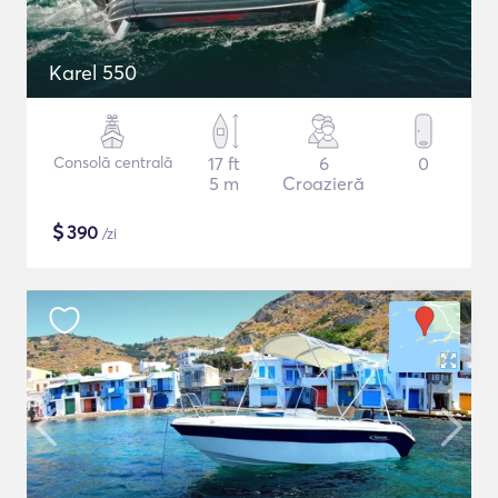
Karel 550
Consolă centrală
17 ft
6
0
5 m
Croazieră
$
390
/zi