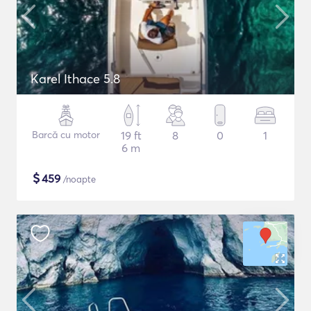
Karel Ithace 5.8
Barcă cu motor
19 ft
8
0
1
6 m
$
459
/noapte