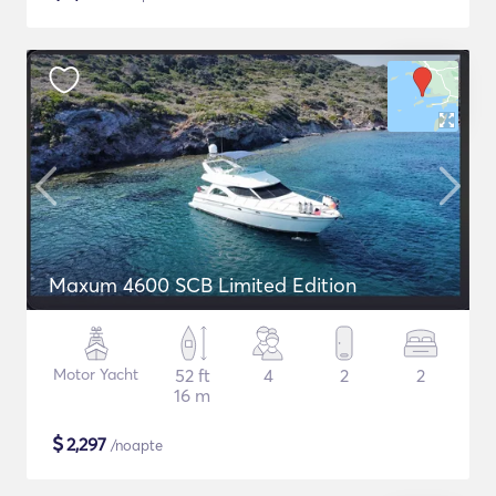
Maxum 4600 SCB Limited Edition
Motor Yacht
52 ft
4
2
2
16 m
$
2,297
/noapte