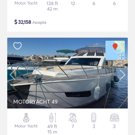
Motor Yacht
138 ft
12
6
6
42 m
$
32,158
/noapte
MOTORYACHT 49
Motor Yacht
49 ft
7
3
3
15 m