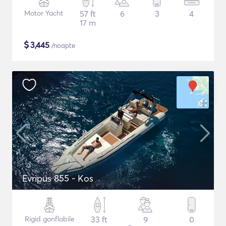
Motor Yacht
57 ft
6
3
4
17 m
$
3,445
/noapte
Evripus 855 - Kos
Rigid gonflabile
33 ft
9
0