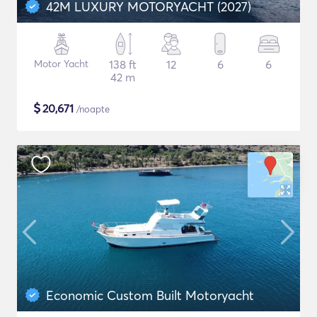
42M LUXURY MOTORYACHT (2027)
Motor Yacht
138 ft
12
6
6
42 m
$
20,671
/noapte
Economic Custom Built Motoryacht