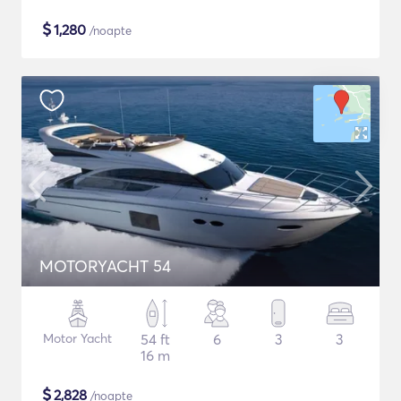
$
1,280
/noapte
MOTORYACHT 54
Motor Yacht
54 ft
6
3
3
16 m
$
2,828
/noapte