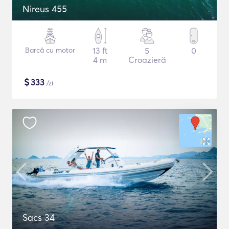
Nireus 455
Barcă cu motor
13 ft
5
0
4 m
Croazieră
$
333
/zi
Sacs 34