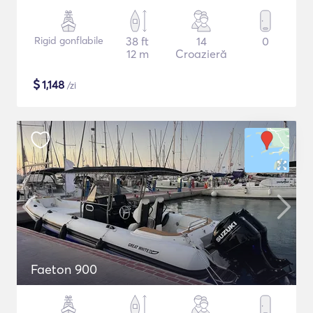
Rigid gonflabile
38 ft
14
0
12 m
Croazieră
$
1,148
/zi
Faeton 900