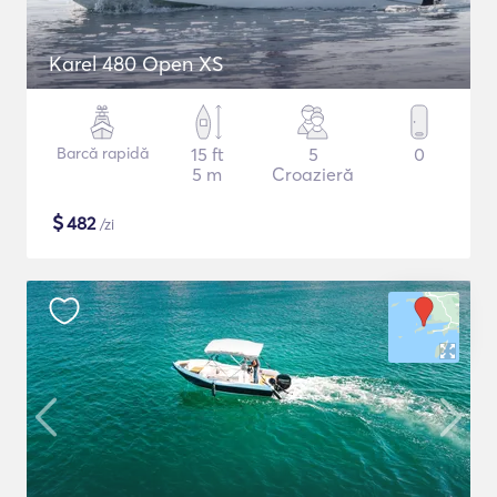
Karel 480 Open XS
Barcă rapidă
15 ft
5
0
5 m
Croazieră
$
482
/zi