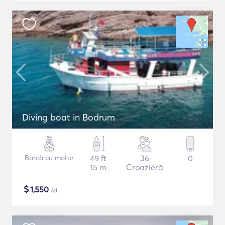
Diving boat in Bodrum
Barcă cu motor
49 ft
36
0
15 m
Croazieră
$
1,550
/zi