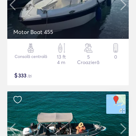
Motor Boat 455
Consolă centrală
13 ft
5
0
4 m
Croazieră
$
333
/zi