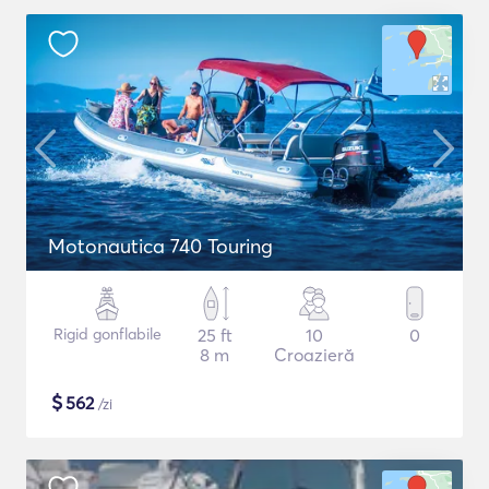
Motonautica 740 Touring
Rigid gonflabile
25 ft
10
0
8 m
Croazieră
$
562
/zi