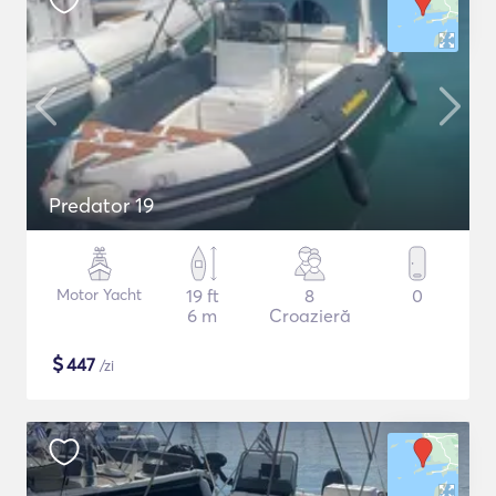
Predator 19
Motor Yacht
19 ft
8
0
6 m
Croazieră
$
447
/zi