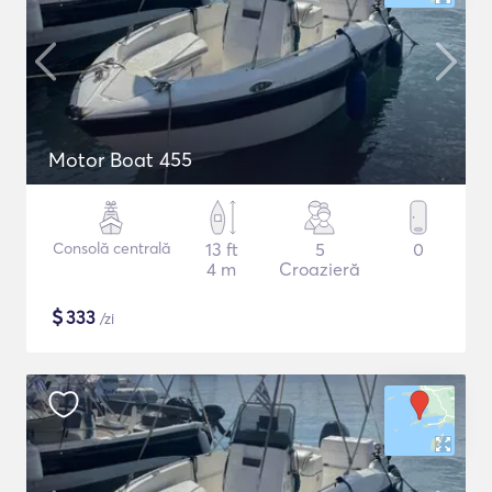
Motor Boat 455
Consolă centrală
13 ft
5
0
4 m
Croazieră
$
333
/zi