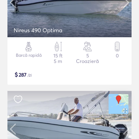
Nireus 490 Optima
Barcă rapidă
15 ft
5
0
5 m
Croazieră
$
287
/zi