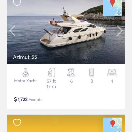
Azimut 55
Motor Yacht
57 ft
6
3
4
17 m
$
1,722
/noapte