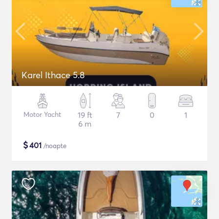
Karel Ithace 5.8
Motor Yacht
19 ft
7
0
1
6 m
$
401
/noapte