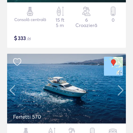
Consolă centrală
15 ft
6
0
5 m
Croazieră
$
333
/zi
Ferretti 570