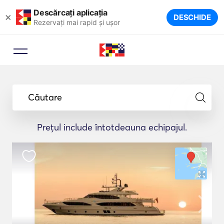
Descărcați aplicația
×
DESCHIDE
Rezervați mai rapid și ușor
Căutare
Prețul include întotdeauna echipajul.