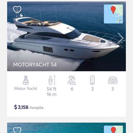
MOTORYACHT 54
Motor Yacht
54 ft
6
3
3
16 m
$
3,158
/noapte