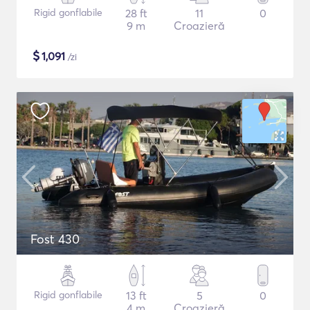
Rigid gonflabile
28 ft
11
0
9 m
Croazieră
$
1,091
/zi
Fost 430
Rigid gonflabile
13 ft
5
0
4 m
Croazieră