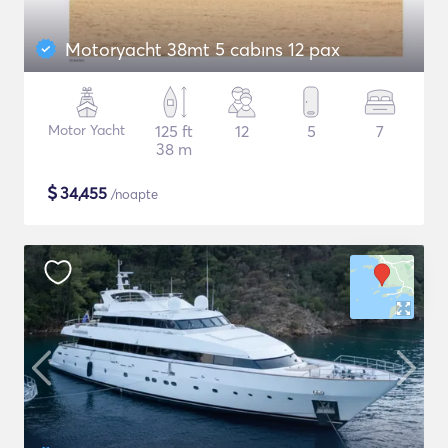
Motoryacht 38mt 5 cabıns 12 pax
Motor Yacht
125 ft
12
5
7
38 m
$
34,455
/noapte