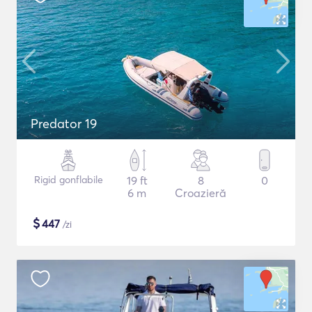
Predator 19
Rigid gonflabile
19 ft
8
0
6 m
Croazieră
$
447
/zi