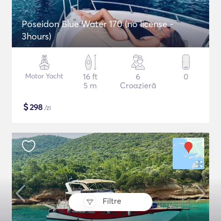
Poseidon Blue Water 170 (no license -
3hours)
Motor Yacht
16 ft
6
0
5 m
Croazieră
$
298
/zi
Filtre