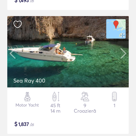
$
1,493
/zi
Sea Ray 400
Motor Yacht
45 ft
9
1
14 m
Croazieră
$
1,837
/zi