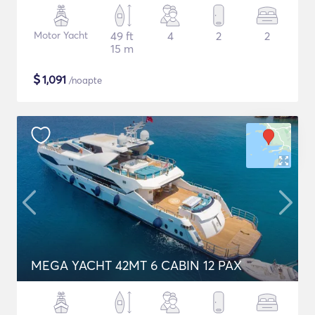
Motor Yacht
49 ft
4
2
2
15 m
$
1,091
/noapte
MEGA YACHT 42MT 6 CABIN 12 PAX