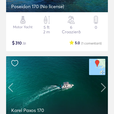
Poseidon 170 (No license)
Motor Yacht
5 ft
6
0
2 m
Croazieră
$
310
5.0
/zi
(1
comentarii
)
Karel Paxos 170