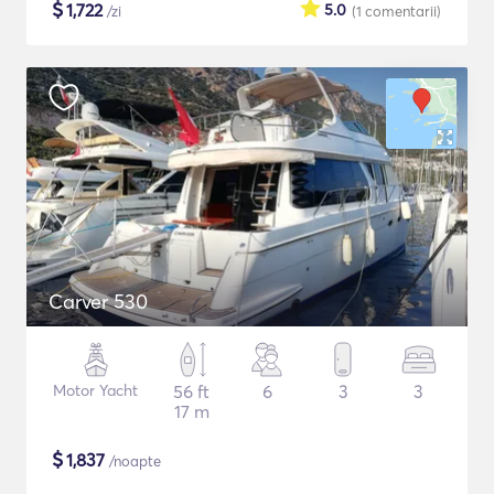
$
1,722
5.0
/zi
(1
comentarii
)
Carver 530
Motor Yacht
56 ft
6
3
3
17 m
$
1,837
/noapte