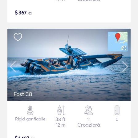
$
367
/zi
Fost 38
Rigid gonflabile
38 ft
11
0
12 m
Croazieră