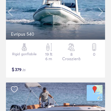
Evripus 540
Rigid gonflabile
19 ft
8
0
6 m
Croazieră
$
379
/zi