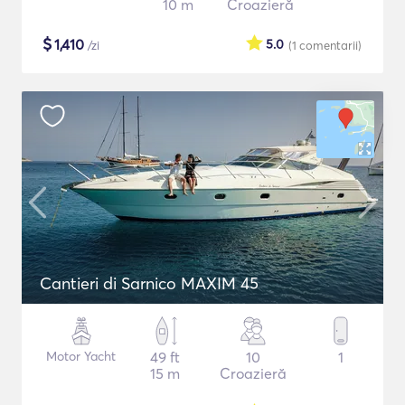
10 m
Croazieră
$
1,410
5.0
/zi
(1
comentarii
)
Cantieri di Sarnico MAXIM 45
Motor Yacht
49 ft
10
1
15 m
Croazieră