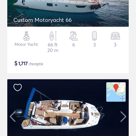
Custom Motoryacht 66
Motor Yacht
66 ft
6
3
3
20 m
$
1,717
/noapte