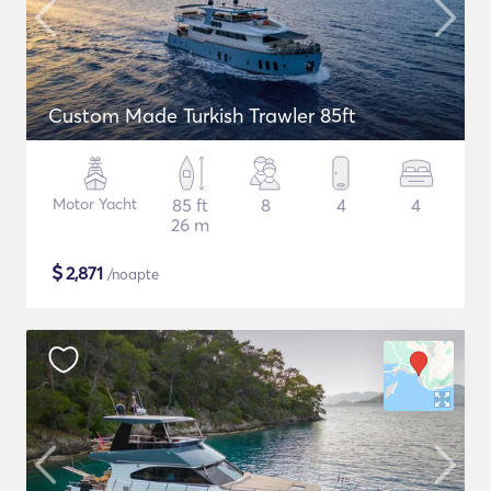
Custom Made Turkish Trawler 85ft
Motor Yacht
85 ft
8
4
4
26 m
$
2,871
/noapte