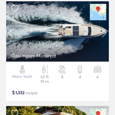
Özel Yapım Motoryat
Motor Yacht
62 ft
8
4
4
19 m
$
1,332
/noapte