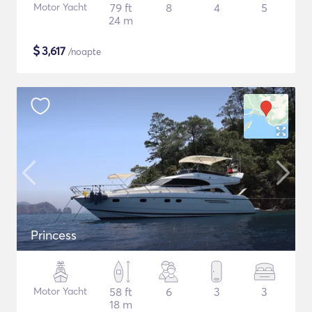
Motor Yacht
79 ft
8
4
5
24 m
$
3,617
/noapte
Princess
Motor Yacht
58 ft
6
3
3
18 m