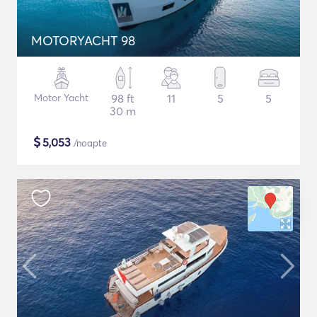
MOTORYACHT 98
Motor Yacht
98 ft
11
5
5
30 m
$
5,053
/noapte