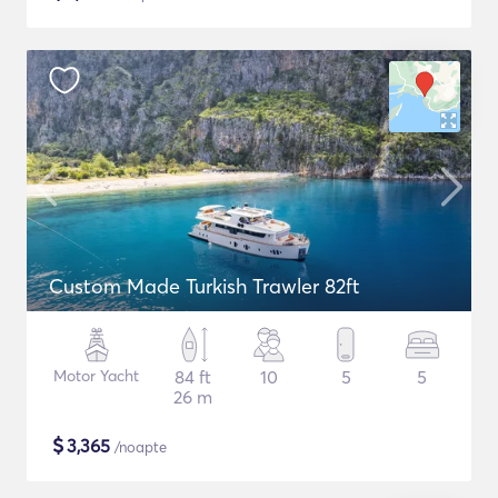
Custom Made Turkish Trawler 82ft
Motor Yacht
84 ft
10
5
5
26 m
$
3,365
/noapte