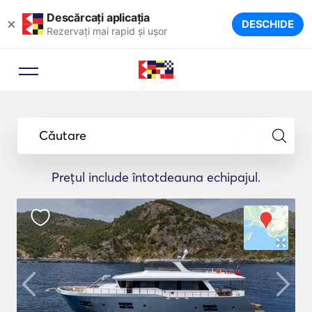
Descărcați aplicația
×
DESCHIDE
Rezervați mai rapid și ușor
Căutare
Prețul include întotdeauna echipajul.