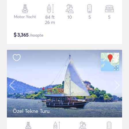
Motor Yacht
84 ft
10
5
5
26 m
$
3,365
/noapte
Özel Tekne Turu