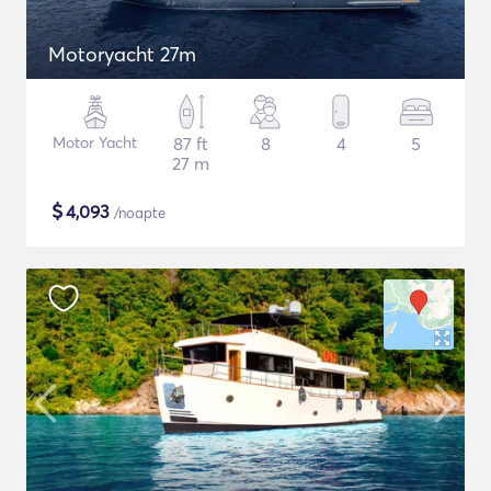
Motoryacht 27m
Motor Yacht
87 ft
8
4
5
27 m
$
4,093
/noapte