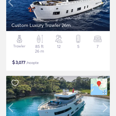
Custom Luxury Trawler 26m
Trawler
85 ft
12
5
7
26 m
$
3,077
/noapte