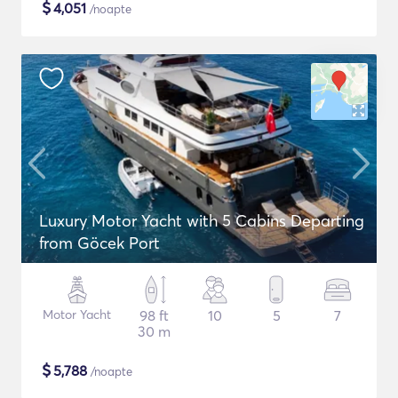
$
4,051
/noapte
Luxury Motor Yacht with 5 Cabins Departing
from Göcek Port
Motor Yacht
98 ft
10
5
7
30 m
$
5,788
/noapte