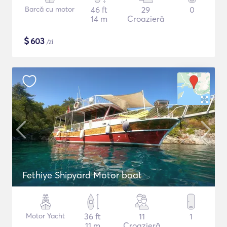
Barcă cu motor
46 ft
29
0
14 m
Croazieră
$
603
/zi
Fethiye Shipyard Motor boat
Motor Yacht
36 ft
11
1
11 m
Croazieră