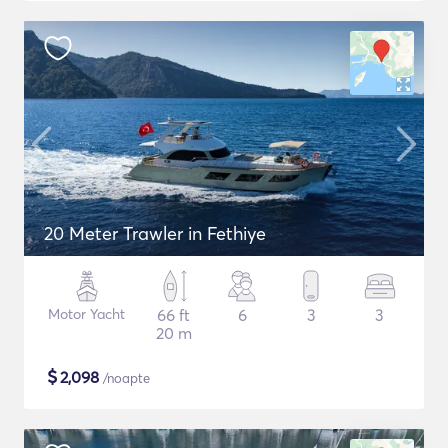
20 Meter Trawler in Fethiye
Motor Yacht
66 ft
6
3
3
20 m
$
2,098
/noapte