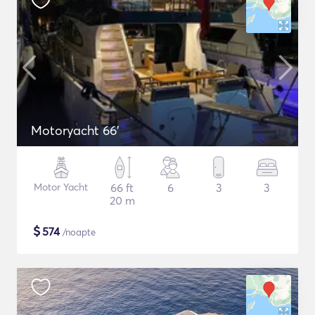
Motoryacht 66'
Motor Yacht
66 ft
6
3
3
20 m
$
574
/noapte