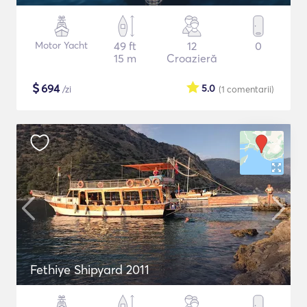
Motor Yacht
49 ft
12
0
15 m
Croazieră
$
694
5.0
/zi
(1
comentarii
)
Fethiye Shipyard 2011