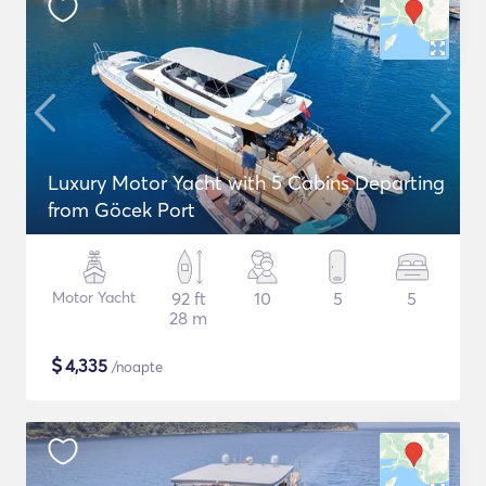
Luxury Motor Yacht with 5 Cabins Departing
from Göcek Port
Motor Yacht
92 ft
10
5
5
28 m
$
4,335
/noapte