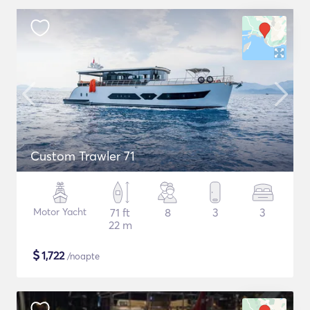
Custom Trawler 71
Motor Yacht
71 ft
8
3
3
22 m
$
1,722
/noapte