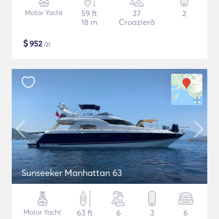
Motor Yacht
59 ft
37
2
18 m
Croazieră
$
952
/zi
Sunseeker Manhattan 63
Motor Yacht
63 ft
6
3
6