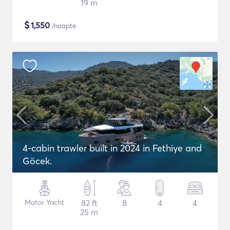
19 m
$
1,550
/noapte
4-cabin trawler built in 2024 in Fethiye and
Göcek.
Motor Yacht
82 ft
8
4
4
25 m