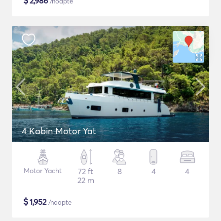
$
2,986
/noapte
4 Kabin Motor Yat
Motor Yacht
72 ft
8
4
4
22 m
$
1,952
/noapte