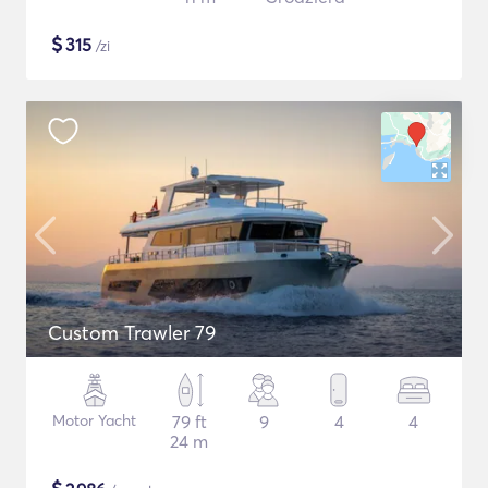
$
315
/zi
Custom Trawler 79
Motor Yacht
79 ft
9
4
4
24 m