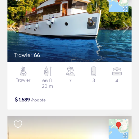
Trawler 66
Trawler
66 ft
7
3
4
20 m
$
1,689
/noapte