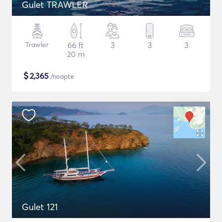
Gulet TRAWLER
Trawler
66 ft
3
3
3
20 m
$
2,365
/noapte
Gulet 121