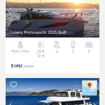
Luxery Motoryacht 2025 Built
Motor Yacht
39 ft
4
3
3
12 m
$
1,952
/noapte