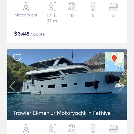
Motor Yacht
121 ft
12
5
5
37 m
$
3,445
/noapte
Trawler Ekmen Jr Motoryacht in Fethiye