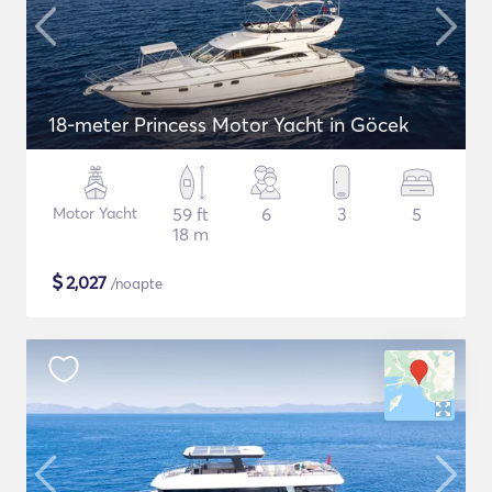
18-meter Princess Motor Yacht in Göcek
Motor Yacht
59 ft
6
3
5
18 m
$
2,027
/noapte