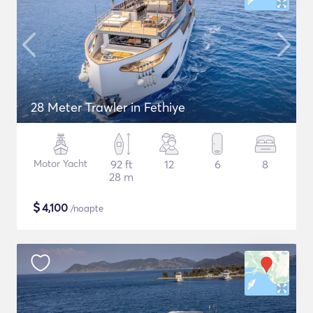
28 Meter Trawler in Fethiye
Motor Yacht
92 ft
12
6
8
28 m
$
4,100
/noapte