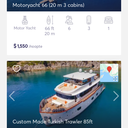
Motoryacht 66 (20 m 3 cabins)
Motor Yacht
66 ft
6
3
1
20 m
$
1,550
/noapte
Custom Made Turkish Trawler 85ft