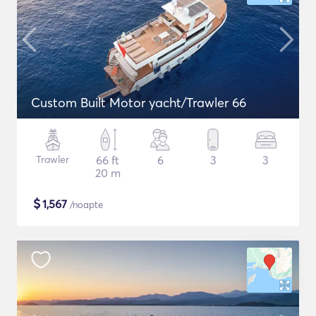
Custom Built Motor yacht/Trawler 66
Trawler
66 ft
6
3
3
20 m
$
1,567
/noapte