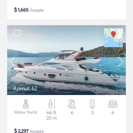
$
1,665
/noapte
Azimut 62
Motor Yacht
66 ft
6
3
4
20 m
$
2,297
/noapte