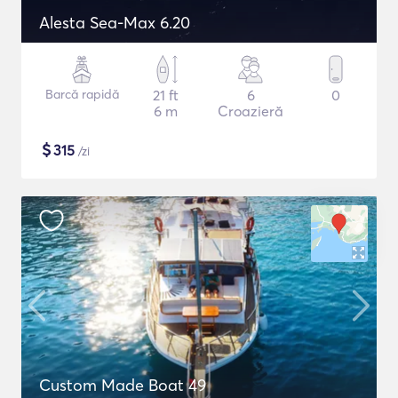
Alesta Sea-Max 6.20
Barcă rapidă
21 ft
6
0
6 m
Croazieră
$
315
/zi
Custom Made Boat 49