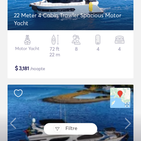
22 Meter 4 Cabin Trawler Spacious Motor
Yacht
Motor Yacht
72 ft
8
4
4
22 m
$
3,181
/noapte
Filtre