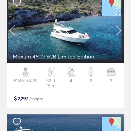
Maxum 4600 SCB Limited Edition
Motor Yacht
52 ft
4
2
2
16 m
$
2,297
/noapte