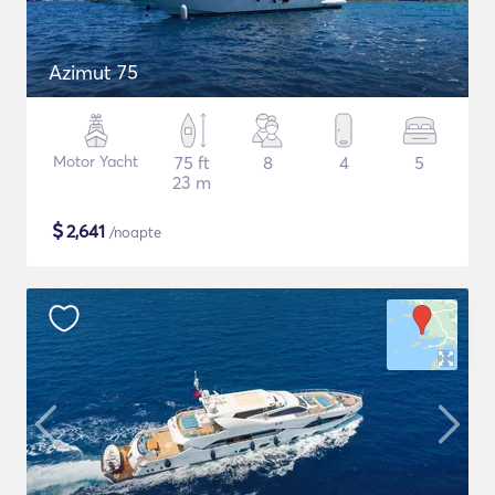
Azimut 75
Motor Yacht
75 ft
8
4
5
23 m
$
2,641
/noapte