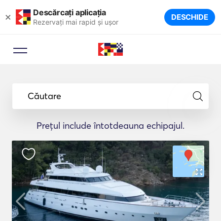
Descărcați aplicația
×
DESCHIDE
Rezervați mai rapid și ușor
Căutare
Prețul include întotdeauna echipajul.