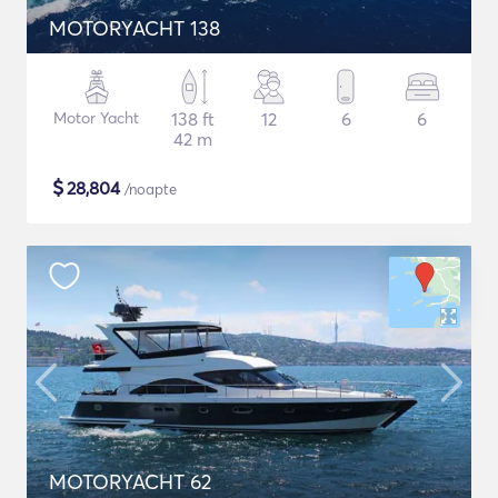
MOTORYACHT 138
Motor Yacht
138 ft
12
6
6
42 m
$
28,804
/noapte
MOTORYACHT 62