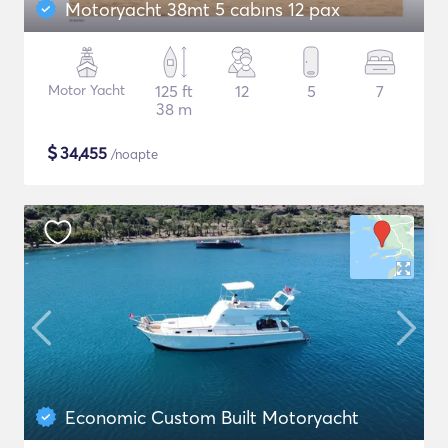
Motoryacht 38mt 5 cabıns 12 pax
Motor Yacht
125 ft
12
5
7
38 m
$
34,455
/noapte
Economic Custom Built Motoryacht