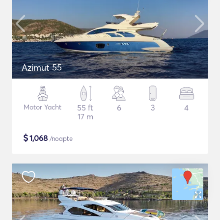
Azimut 55
Motor Yacht
55 ft
6
3
4
17 m
$
1,068
/noapte