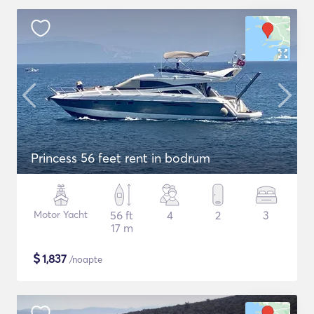
Princess 56 feet rent in bodrum
Motor Yacht
56 ft
4
2
3
17 m
$
1,837
/noapte