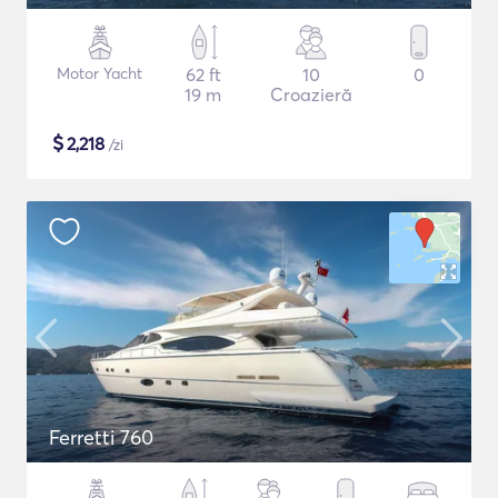
Motor Yacht
62 ft
10
0
19 m
Croazieră
$
2,218
/zi
Ferretti 760