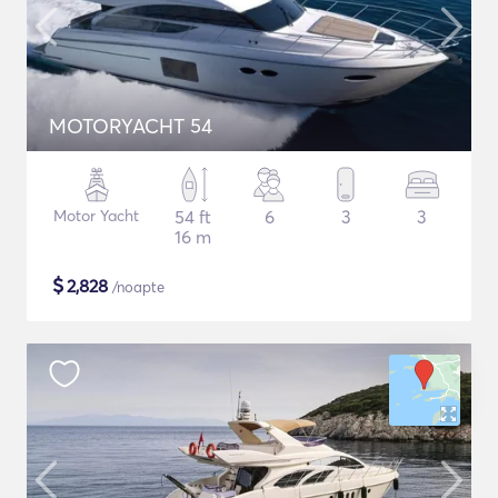
MOTORYACHT 54
Motor Yacht
54 ft
6
3
3
16 m
$
2,828
/noapte