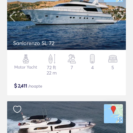
Sanlorenzo SL 72
Motor Yacht
72 ft
7
4
5
22 m
$
2,411
/noapte