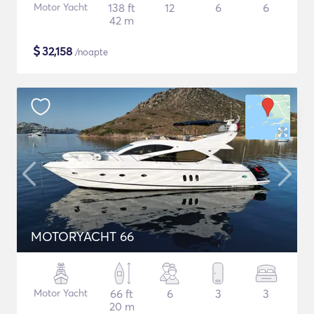
Motor Yacht
138 ft
12
6
6
42 m
$
32,158
/noapte
MOTORYACHT 66
Motor Yacht
66 ft
6
3
3
20 m