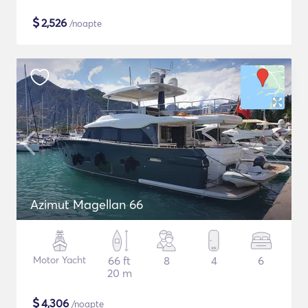
$
2,526
/noapte
Azimut Magellan 66
Motor Yacht
66 ft
8
4
6
20 m
$
4,306
/noapte