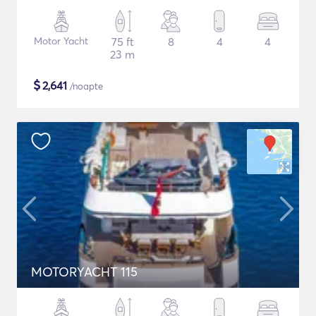
Motor Yacht
75 ft
8
4
4
23 m
$
2,641
/noapte
MOTORYACHT 115