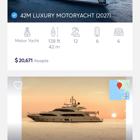
42M LUXURY MOTORYACHT (2027)
Motor Yacht
138 ft
12
6
6
42 m
$
20,671
/noapte