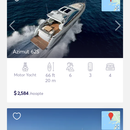
Azimut 62S
Motor Yacht
66 ft
6
3
4
20 m
$
2,584
/noapte