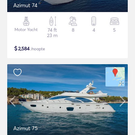
Azimut 74
Motor Yacht
74 ft
8
4
5
23 m
$
2,584
/noapte
Azimut 75