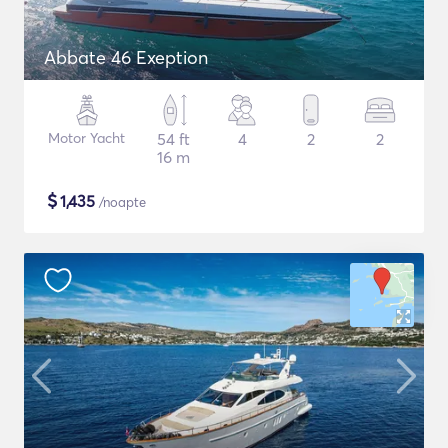
Abbate 46 Exeption
Motor Yacht
54 ft
4
2
2
16 m
$
1,435
/noapte