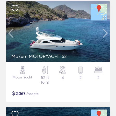
Maxum MOTORYACHT 52
Motor Yacht
52 ft
4
2
2
16 m
$
2,067
/noapte