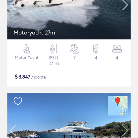
Motoryacht 27m
Motor Yacht
89 ft
7
4
4
27 m
$
3,847
/noapte