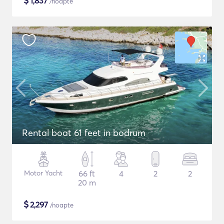
$
1,837
/noapte
Rental boat 61 feet in bodrum
Motor Yacht
66 ft
4
2
2
20 m
$
2,297
/noapte