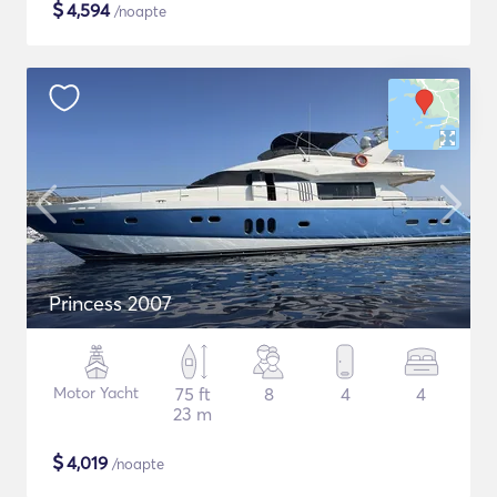
$
4,594
/noapte
Princess 2007
Motor Yacht
75 ft
8
4
4
23 m
$
4,019
/noapte