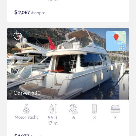
$
2,067
/noapte
Carver 530
Motor Yacht
56 ft
6
3
3
17 m