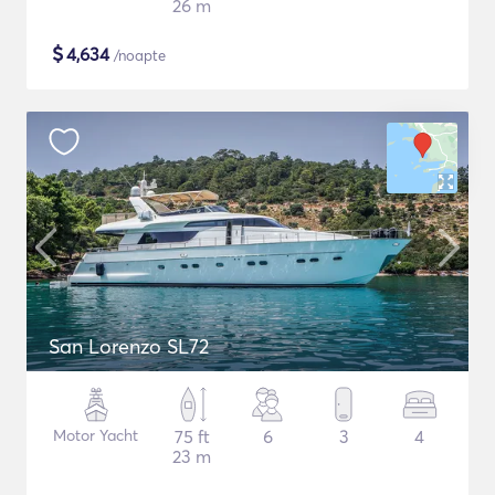
26 m
$
4,634
/noapte
San Lorenzo SL72
Motor Yacht
75 ft
6
3
4
23 m