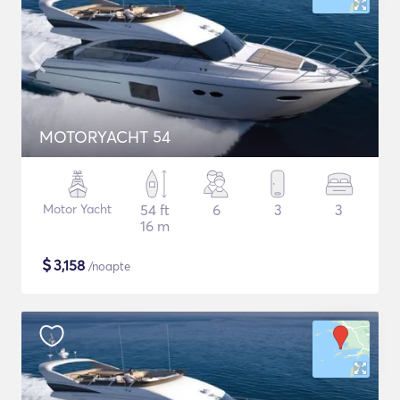
MOTORYACHT 54
Motor Yacht
54 ft
6
3
3
16 m
$
3,158
/noapte