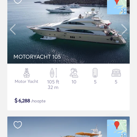
MOTORYACHT 105
Motor Yacht
105 ft
10
5
5
32 m
$
6,288
/noapte