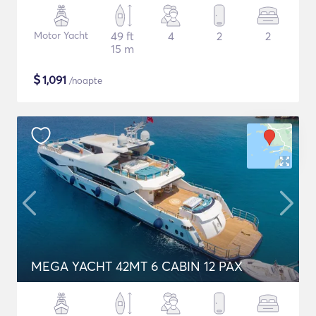
Motor Yacht
49 ft
4
2
2
15 m
$
1,091
/noapte
MEGA YACHT 42MT 6 CABIN 12 PAX