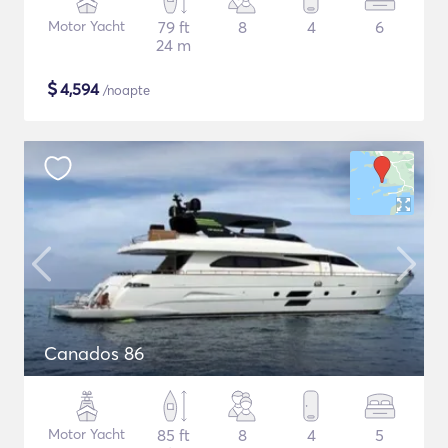
Motor Yacht
79 ft
8
4
6
24 m
$
4,594
/noapte
Canados 86
Motor Yacht
85 ft
8
4
5