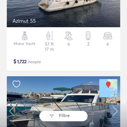
Azimut 55
Motor Yacht
57 ft
6
3
4
17 m
$
1,722
/noapte
Filtre