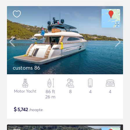
customs 86
Motor Yacht
86 ft
8
4
4
26 m
$
5,742
/noapte