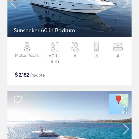
Sunseeker 60 in Bodrum
Motor Yacht
60 ft
6
3
4
18 m
$
2,182
/noapte