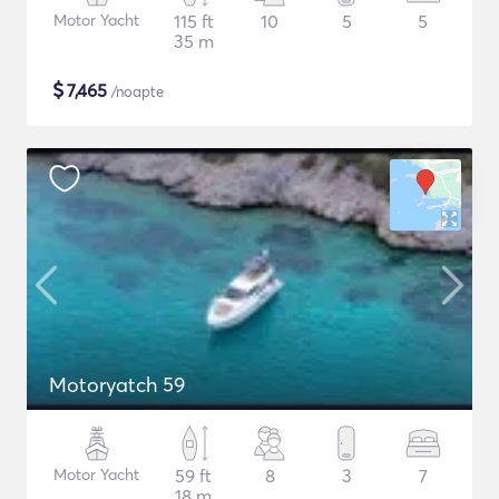
Motor Yacht
115 ft
10
5
5
35 m
$
7,465
/noapte
Motoryatch 59
Motor Yacht
59 ft
8
3
7
18 m