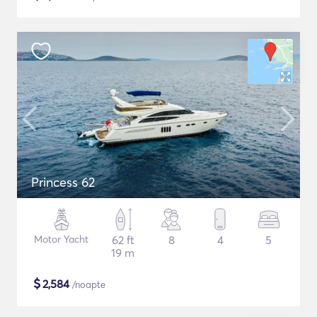
Princess 62
Motor Yacht
62 ft
8
4
5
19 m
$
2,584
/noapte