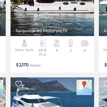
Turquoise 69 Motoryacht
A
Motor Yacht
69 ft
4
2
4
Mo
21 m
$
2,170
/noapte