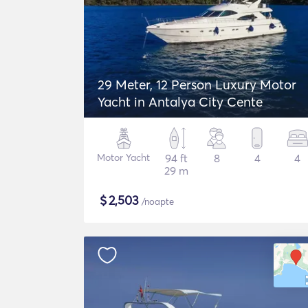
29 Meter, 12 Person Luxury Motor
Yacht in Antalya City Cente
Motor Yacht
94 ft
8
4
4
29 m
$
2,503
/noapte