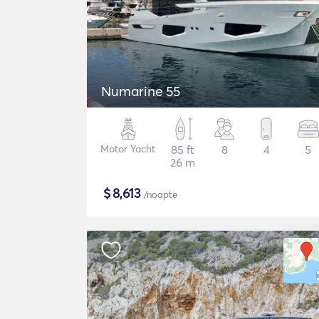
Numarine 55
Motor Yacht
85 ft
8
4
5
26 m
$
8,613
/noapte