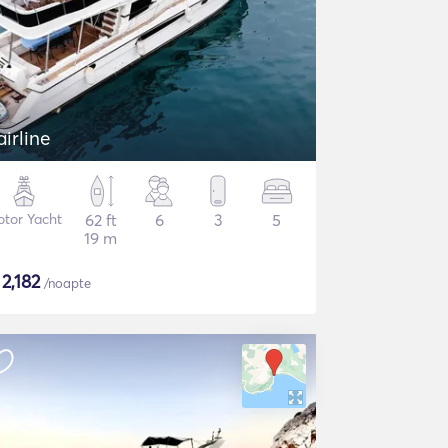
airline
tor Yacht
62 ft
6
3
5
19 m
$
2,182
/noapte