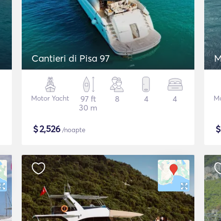
Cantieri di Pisa 97
Motor Yacht
97 ft
8
4
4
Mo
30 m
$
2,526
/noapte