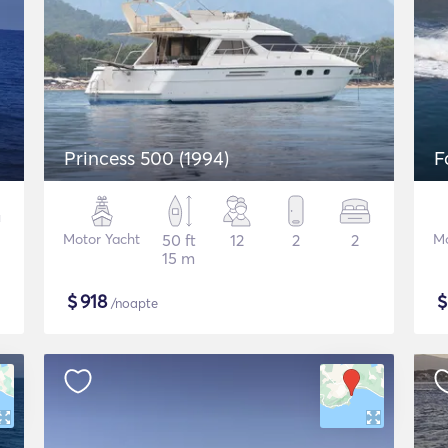
Princess 500 (1994)
F
Motor Yacht
50 ft
12
2
2
Mo
15 m
$
918
/noapte