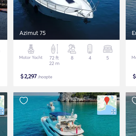
Azimut 75
E
Motor Yacht
72 ft
8
4
5
Mo
22 m
$
2,297
/noapte