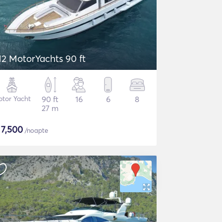
M2 MotorYachts 90 ft
tor Yacht
90 ft
16
6
8
27 m
$
7,500
/noapte