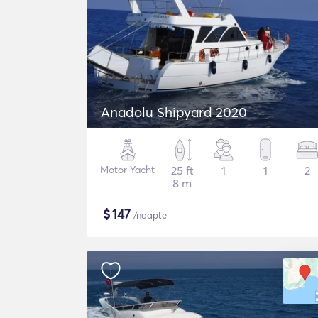
Anadolu Shipyard 2020
Motor Yacht
25 ft
1
1
2
8 m
$
147
/noapte