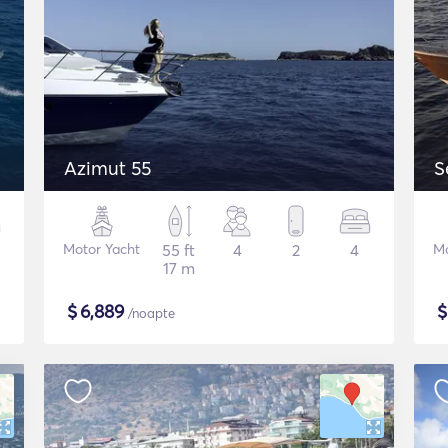
Azimut 55
S
Motor Yacht
55 ft
4
2
4
Mo
17 m
$
6,889
/noapte