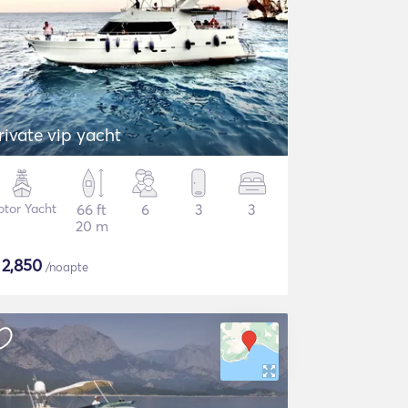
rivate vip yacht
tor Yacht
66 ft
6
3
3
20 m
$
2,850
/noapte