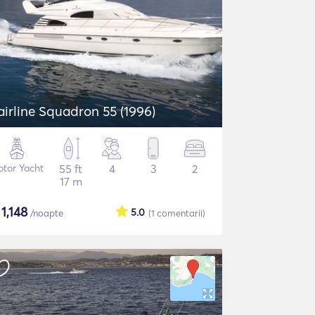
airline Squadron 55 (1996)
tor Yacht
55 ft
4
3
2
17 m
$
1,148
5.0
/noapte
(1
comentarii
)