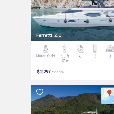
Ferretti 550
Motor Yacht
55 ft
6
3
3
17 m
$
2,297
/noapte