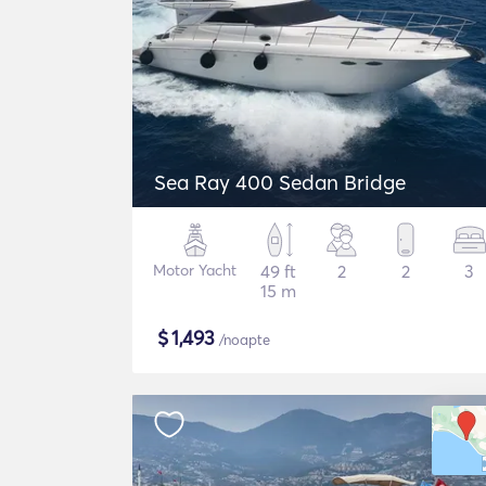
Sea Ray 400 Sedan Bridge
Motor Yacht
49 ft
2
2
3
15 m
$
1,493
/noapte