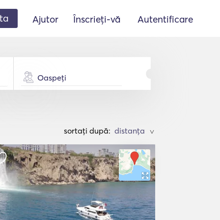
ta
Ajutor
Înscrieți-vă
Autentificare
Oaspeți
sortați după:
>