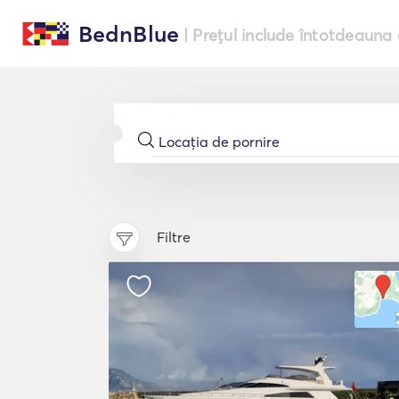
BednBlue
| Prețul include întotdeauna 
Filtre