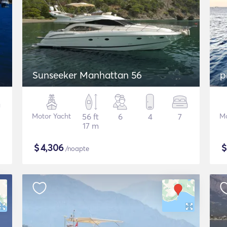
Sunseeker Manhattan 56
p
Motor Yacht
56 ft
6
4
7
Mo
17 m
$
4,306
/noapte