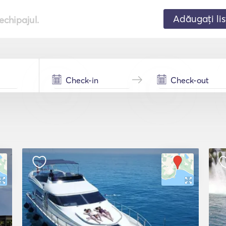
Adăugați lis
echipajul.