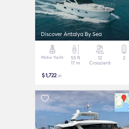
Discover Antalya By Sea
Motor Yacht
55 ft
12
2
17 m
Croazieră
$
1,722
/zi