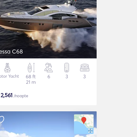
essa C68
tor Yacht
68 ft
6
3
3
21 m
$
2,561
/noapte