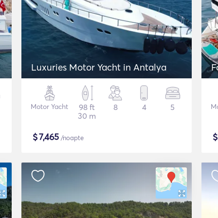
Luxuries Motor Yacht in Antalya
F
Motor Yacht
98 ft
8
4
5
Mo
30 m
$
7,465
/noapte