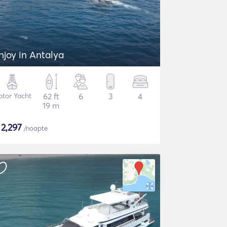
njoy in Antalya
tor Yacht
62 ft
6
3
4
19 m
$
2,297
/noapte