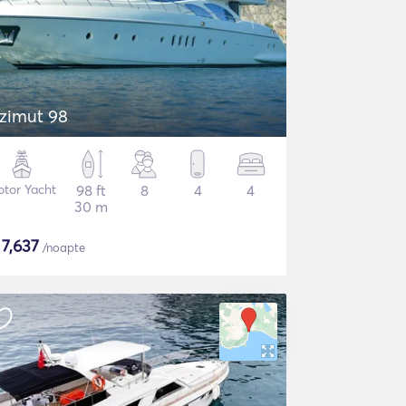
zimut 98
tor Yacht
98 ft
8
4
4
30 m
$
7,637
/noapte