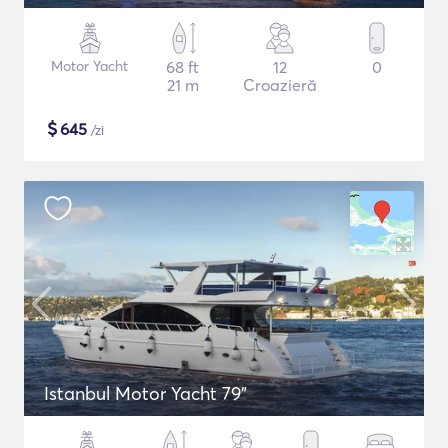
Motor Yacht
68 ft
12
0
21 m
Croazieră
$
645
/zi
Istanbul Motor Yacht 79"