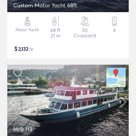
Custom Motor Yacht 68ft
Motor Yacht
68 ft
30
4
21 m
Croazieră
$
2,132
/zi
M/B 113