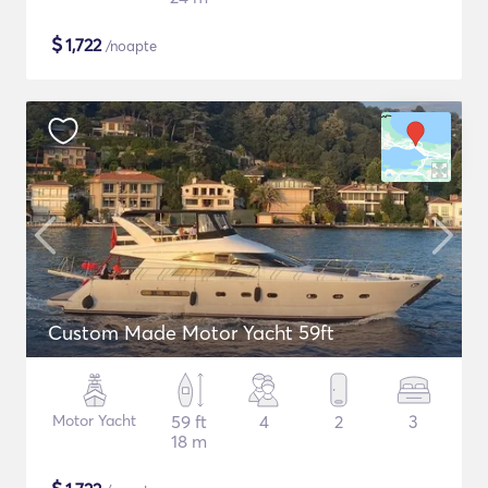
$
1,722
/noapte
Custom Made Motor Yacht 59ft
Motor Yacht
59 ft
4
2
3
18 m