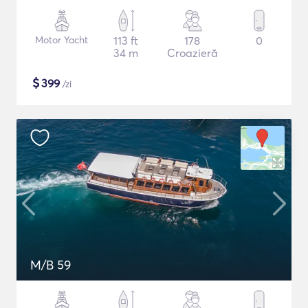
Motor Yacht
113 ft
178
0
34 m
Croazieră
$
399
/zi
M/B 59