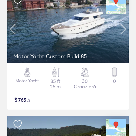
Motor Yacht Custom Build 85
Motor Yacht
85 ft
30
0
26 m
Croazieră
$
765
/zi