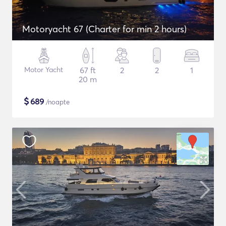
Motoryacht 67 (Charter for min 2 hours)
Motor Yacht
67 ft
2
2
1
20 m
$
689
/noapte