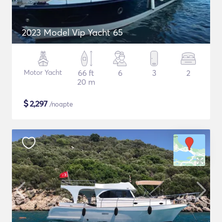
2023 Model Vip Yacht 65
Motor Yacht
66 ft
6
3
2
20 m
$
2,297
/noapte