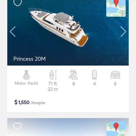
Princess 20M
Motor Yacht
71 ft
8
4
6
22 m
$
1,550
/noapte