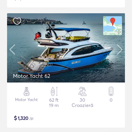
Motor Yacht 62
Motor Yacht
62 ft
30
0
19 m
Croazieră
$
1,320
/zi