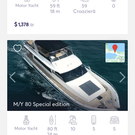
Motor Yacht
59 ft
59
0
18 m
Croazieră
$
1,378
/zi
M/Y 80 Special edition
Motor Yacht
80 ft
10
5
5
24 m