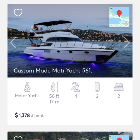
Custom Made Motr Yacht 56ft
Motor Yacht
56 ft
4
2
2
17 m
$
1,378
/noapte