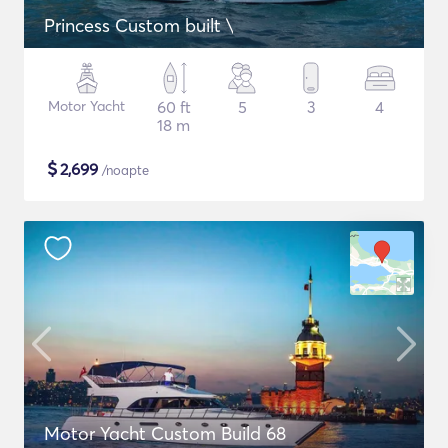
Princess Custom built \
Motor Yacht
60 ft
5
3
4
18 m
$
2,699
/noapte
Motor Yacht Custom Build 68