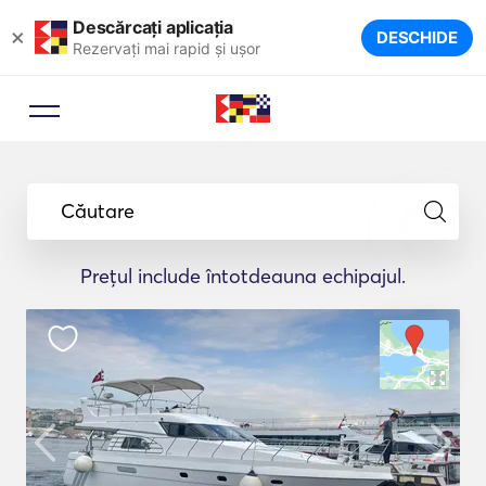
Descărcați aplicația
×
DESCHIDE
Rezervați mai rapid și ușor
Căutare
Prețul include întotdeauna echipajul.