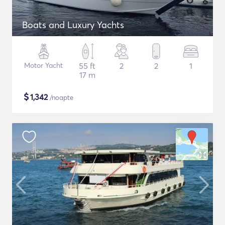
Boats and Luxury Yachts
Motor Yacht
55 ft
2
2
1
17 m
$
1,342
/noapte