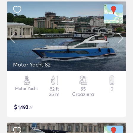
Motor Yacht 82
Motor Yacht
82 ft
35
0
25 m
Croazieră
$
1,493
/zi