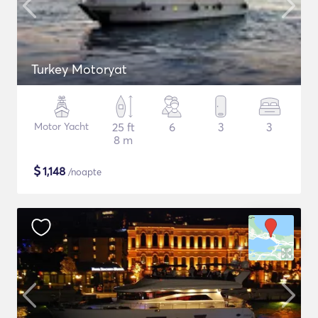
Turkey Motoryat
Motor Yacht
25 ft
6
3
3
8 m
$
1,148
/noapte