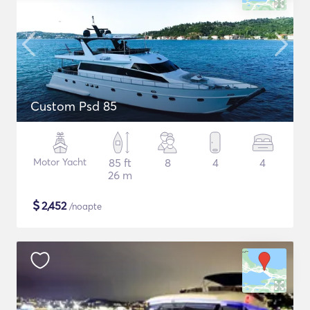
Custom Psd 85
Motor Yacht
85 ft
8
4
4
26 m
$
2,452
/noapte