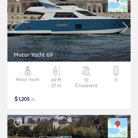
Motor Yacht 69
Motor Yacht
69 ft
12
0
21 m
Croazieră
$
1,205
/zi