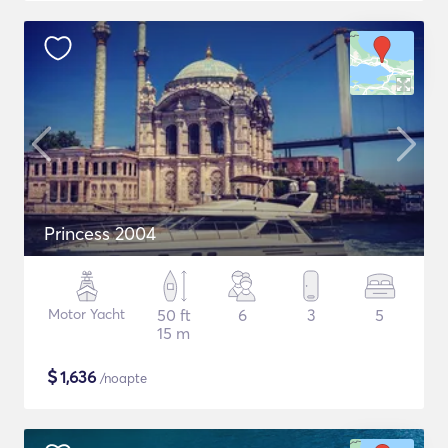
Princess 2004
Motor Yacht
50 ft
6
3
5
15 m
$
1,636
/noapte