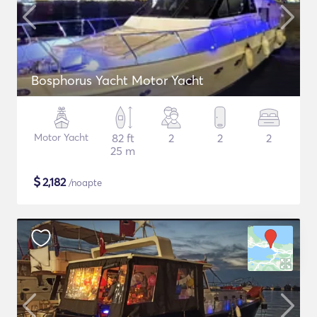
Bosphorus Yacht Motor Yacht
Motor Yacht
82 ft
2
2
2
25 m
$
2,182
/noapte