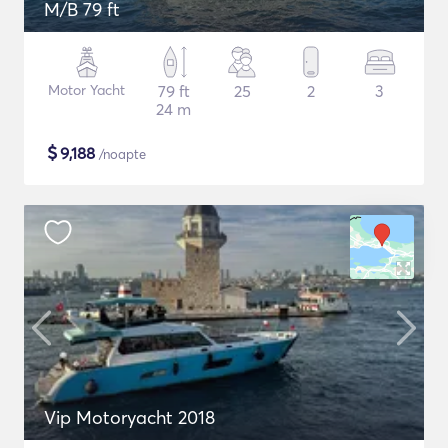
M/B 79 ft
Motor Yacht
79 ft
25
2
3
24 m
$
9,188
/noapte
Vip Motoryacht 2018