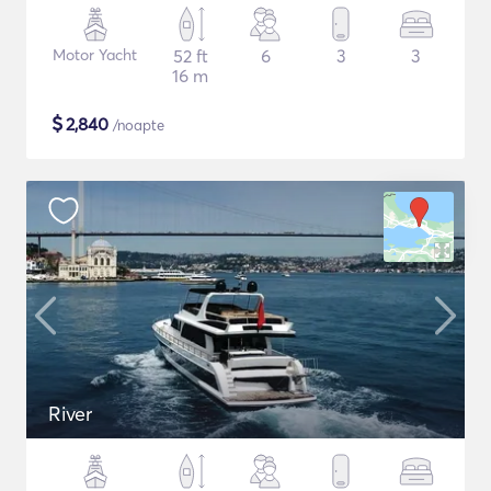
Motor Yacht
52 ft
6
3
3
16 m
$
2,840
/noapte
River