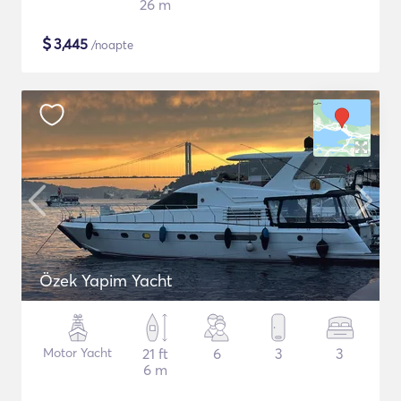
26 m
$
3,445
/noapte
Özek Yapim Yacht
Motor Yacht
21 ft
6
3
3
6 m