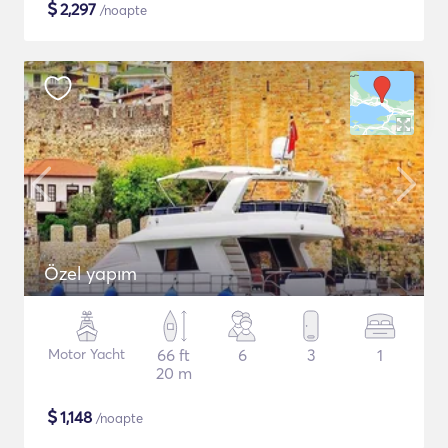
$
2,297
/noapte
Özel yapım
Motor Yacht
66 ft
6
3
1
20 m
$
1,148
/noapte