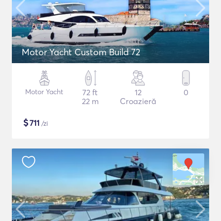
Motor Yacht Custom Build 72
Motor Yacht
72 ft
12
0
22 m
Croazieră
$
711
/zi