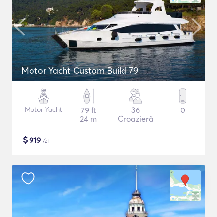
Motor Yacht Custom Build 79
Motor Yacht
79 ft
36
0
24 m
Croazieră
$
919
/zi