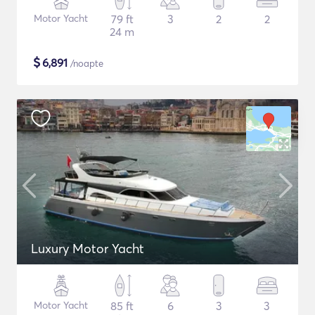
Motor Yacht
79 ft
3
2
2
24 m
$
6,891
/noapte
Luxury Motor Yacht
Motor Yacht
85 ft
6
3
3