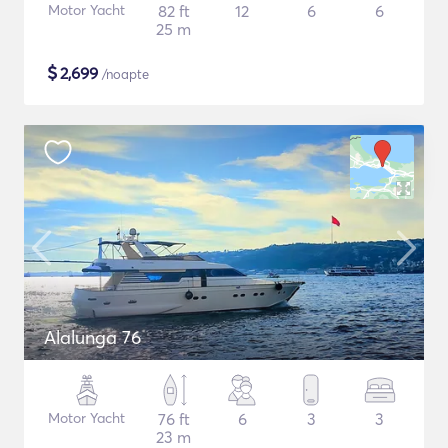
Motor Yacht
82 ft
12
6
6
25 m
$
2,699
/noapte
Alalunga 76
Motor Yacht
76 ft
6
3
3
23 m