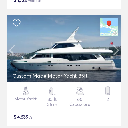
$
1,722
/noapte
Custom Made Motor Yacht 85ft
Motor Yacht
85 ft
60
2
26 m
Croazieră
$
4,639
/zi