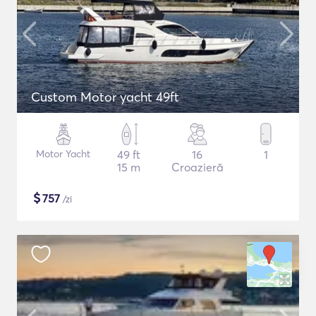
Custom Motor yacht 49ft
Motor Yacht
49 ft
16
1
15 m
Croazieră
$
757
/zi