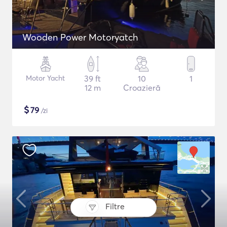
Wooden Power Motoryatch
Motor Yacht
39 ft
10
1
12 m
Croazieră
$
79
/zi
Filtre