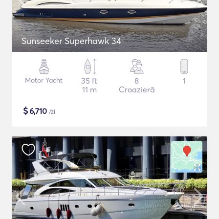
Sunseeker Superhawk 34
Motor Yacht
35 ft
8
1
11 m
Croazieră
$
6,710
/zi