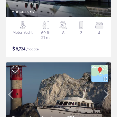
Princess 67
Motor Yacht
69 ft
8
3
4
21 m
$
8,724
/noapte