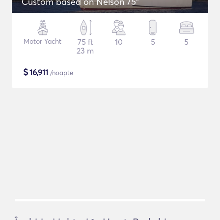
Custom based on Nelson 75"
Motor Yacht
75 ft
10
5
5
23 m
$
16,911
/noapte