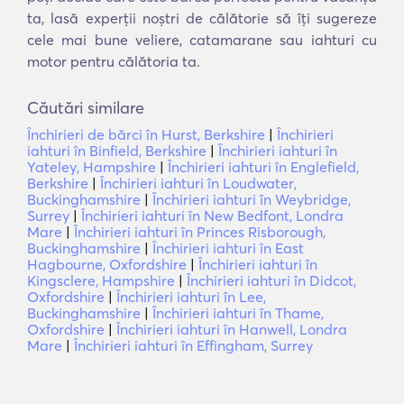
ta, lasă experții noștri de călătorie să îți sugereze
cele mai bune veliere, catamarane sau iahturi cu
motor pentru călătoria ta.
Căutări similare
Închirieri de bărci în Hurst, Berkshire
|
Închirieri
iahturi în Binfield, Berkshire
|
Închirieri iahturi în
Yateley, Hampshire
|
Închirieri iahturi în Englefield,
Berkshire
|
Închirieri iahturi în Loudwater,
Buckinghamshire
|
Închirieri iahturi în Weybridge,
Surrey
|
Închirieri iahturi în New Bedfont, Londra
Mare
|
Închirieri iahturi în Princes Risborough,
Buckinghamshire
|
Închirieri iahturi în East
Hagbourne, Oxfordshire
|
Închirieri iahturi în
Kingsclere, Hampshire
|
Închirieri iahturi în Didcot,
Oxfordshire
|
Închirieri iahturi în Lee,
Buckinghamshire
|
Închirieri iahturi în Thame,
Oxfordshire
|
Închirieri iahturi în Hanwell, Londra
Mare
|
Închirieri iahturi în Effingham, Surrey