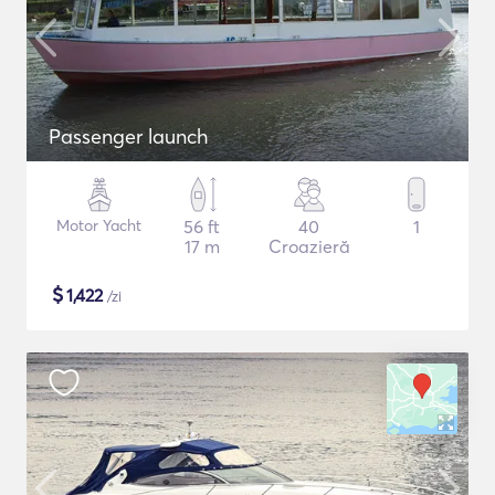
Passenger launch
Motor Yacht
56 ft
40
1
17 m
Croazieră
$
1,422
/zi