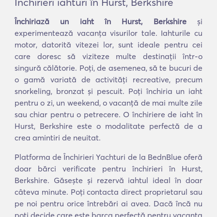
Închirieri iahturi în Hurst, Berkshire
Închiriază un iaht în Hurst, Berkshire
și
experimentează vacanța visurilor tale. Iahturile cu
motor, datorită vitezei lor, sunt ideale pentru cei
care doresc să viziteze multe destinații într-o
singură călătorie. Poți, de asemenea, să te bucuri de
o gamă variată de activități recreative, precum
snorkeling, bronzat și pescuit. Poți închiria un iaht
pentru o zi, un weekend, o vacanță de mai multe zile
sau chiar pentru o petrecere. O închiriere de iaht în
Hurst, Berkshire este o modalitate perfectă de a
crea amintiri de neuitat.
Platforma de Închirieri Yachturi de la BednBlue oferă
doar bărci verificate pentru închirieri în Hurst,
Berkshire. Găsește și rezervă iahtul ideal în doar
câteva minute. Poți contacta direct proprietarul sau
pe noi pentru orice întrebări ai avea. Dacă încă nu
poți decide care este barca perfectă pentru vacanța