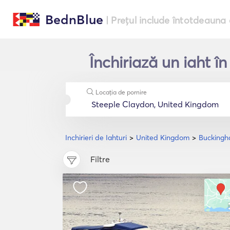
BednBlue
| Prețul include întotdeauna 
Închiriază un iaht 
Locația de pornire
Inchirieri de Iahturi
United Kingdom
Buckingh
Filtre