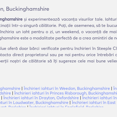
don, Buckinghamshire
kinghamshire
și experimentează vacanța visurilor tale. Iahturi
inații într-o singură călătorie. Poți, de asemenea, să te bucu
i închiria un iaht pentru o zi, un weekend, o vacanță de mai
nghamshire este o modalitate perfectă de a crea amintiri de n
lue oferă doar bărci verificate pentru închirieri în Steeple
ntacta direct proprietarul sau pe noi pentru orice întrebări
erții noștri de călătorie să îți sugereze cele mai bune veli
inghamshire
|
Închirieri iahturi în Weedon, Buckinghamshire
|
În
rdshire
|
Închirieri iahturi în Princes Risborough, Buckinghamsh
|
Închirieri iahturi în Drayton, Oxfordshire
|
Închirieri iahturi 
iahturi în Loudwater, Buckinghamshire
|
Închirieri iahturi în Ea
Hurst, Berkshire
|
Închirieri iahturi în Englefield, Berkshire