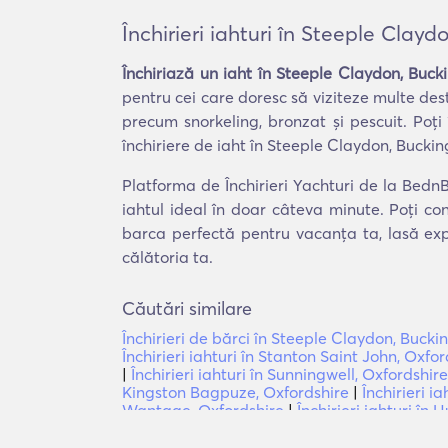
Închirieri iahturi în Steeple Clay
Închiriază un iaht în Steeple Claydon, Buc
pentru cei care doresc să viziteze multe dest
precum snorkeling, bronzat și pescuit. Poț
închiriere de iaht în Steeple Claydon, Bucki
Platforma de Închirieri Yachturi de la BednB
iahtul ideal în doar câteva minute. Poți co
barca perfectă pentru vacanța ta, lasă exp
călătoria ta.
Căutări similare
Închirieri de bărci în Steeple Claydon, Buck
Închirieri iahturi în Stanton Saint John, Oxfo
|
Închirieri iahturi în Sunningwell, Oxfordshire
Kingston Bagpuze, Oxfordshire
|
Închirieri 
Wantage, Oxfordshire
|
Închirieri iahturi în 