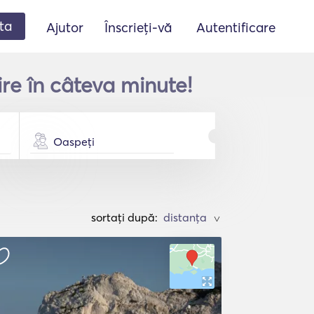
ta
Ajutor
Înscrieți-vă
Autentificare
re în câteva minute!
Oaspeți
sortați după:
>