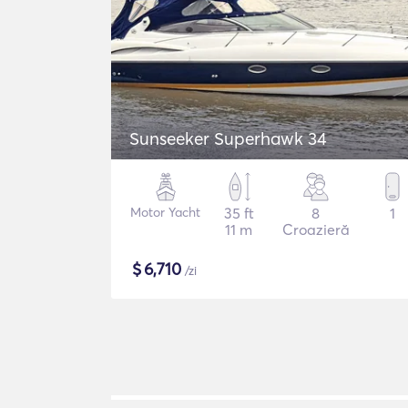
Sunseeker Superhawk 34
Motor Yacht
35 ft
8
1
11 m
Croazieră
$
6,710
/zi