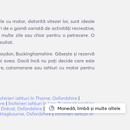
le cu motor, datorită vitezei lor, sunt ideale
ri de o gamă variată de activități recreative,
 multe zile sau chiar pentru o petrecere. O
euitat.
 Claydon, Buckinghamshire. Găsește și rezervă
 ai avea. Dacă încă nu poți decide care este
ere, catamarane sau iahturi cu motor pentru
chirieri iahturi în Thame, Oxfordshire
|
ire
|
Închirieri iahturi în Lee, Buckinghamshire
Monedă, limbă și multe altele
în Didcot, Oxfordshire
|
Închirieri iahturi în
st Hagbourne, Oxfordshire
|
Închirieri iahturi în