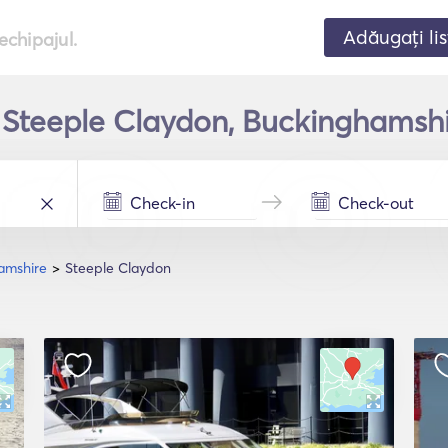
Adăugați lis
echipajul.
în Steeple Claydon, Buckinghamshi
amshire
Steeple Claydon