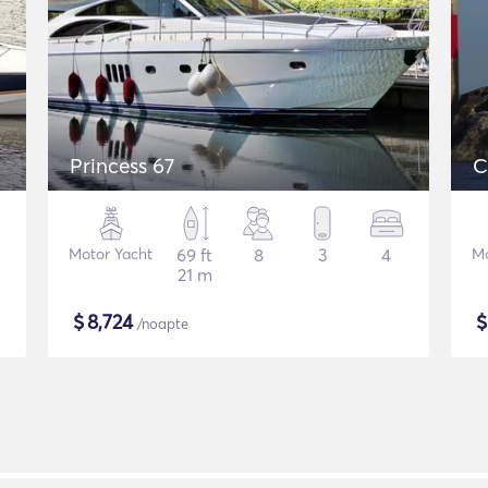
Princess 67
C
Motor Yacht
69 ft
8
3
4
Mo
21 m
$
8,724
/noapte