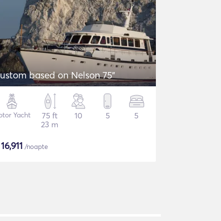
ustom based on Nelson 75"
tor Yacht
75 ft
10
5
5
23 m
$
16,911
/noapte