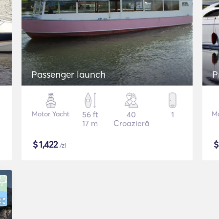
Passenger launch
P
Motor Yacht
56 ft
40
1
Mo
17 m
Croazieră
$
1,422
/zi