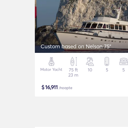
Custom based on Nelson 75"
Motor Yacht
75 ft
10
5
5
23 m
$
16,911
/noapte