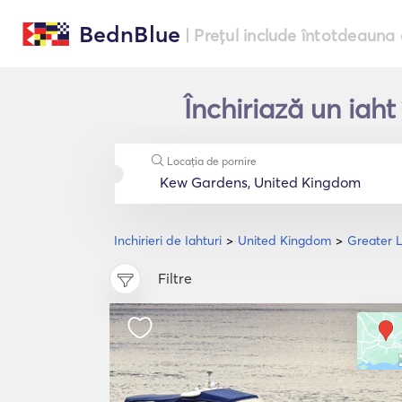
BednBlue
| Prețul include întotdeauna 
Închiriază un iah
Locația de pornire
Inchirieri de Iahturi
United Kingdom
Greater 
Filtre