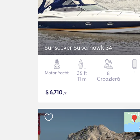
Sunseeker Superhawk 34
Motor Yacht
35 ft
8
1
11 m
Croazieră
$
6,710
/zi