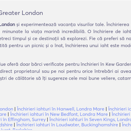
, Greater London
 London
și experimentează vacanța visurilor tale. Închirierea
i minunate la viața marină incredibilă. O închiriere de ia
eci timpul și ce destinații să explorezi. Fie că preferi să na
niștită pentru un picnic și o înot, închirierea unui iaht este
lue oferă doar bărci verificate pentru închirieri în Kew Garde
direct proprietarul sau pe noi pentru orice întrebări ai av
ștri de călătorie să îți sugereze cele mai bune veliere, cat
 London
|
Închirieri iahturi în Hanwell, Londra Mare
|
Închirieri
Mare
|
Închirieri iahturi în New Bedfont, Londra Mare
|
Închirier
ri în Effingham, Surrey
|
Închirieri iahturi în Seven Kings, Lond
rdshire
|
Închirieri iahturi în Loudwater, Buckinghamshire
|
Înch
 Hurst, Berkshire