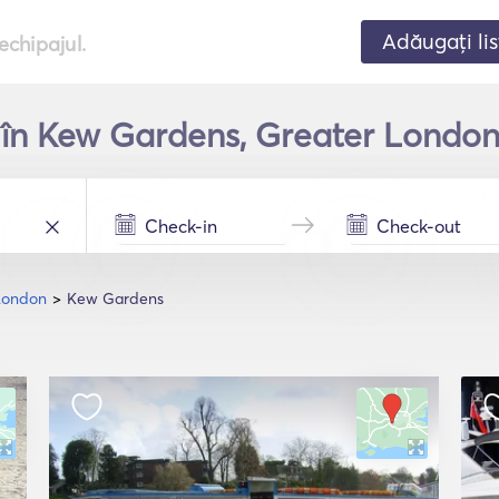
Adăugați lis
echipajul.
t în Kew Gardens, Greater London
London
Kew Gardens