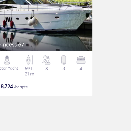
rincess 67
tor Yacht
69 ft
8
3
4
21 m
$
8,724
/noapte