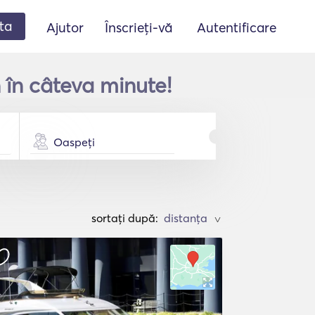
ta
Ajutor
Înscrieți-vă
Autentificare
 în câteva minute!
Oaspeți
sortați după:
>