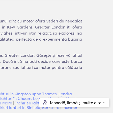
 unui iaht cu motor oferă vederi de neegalat
ht în Kew Gardens, Greater London îți oferă
vighezi într-un ritm relaxat, să explorezi noi
 modalitatea perfectă de a experimenta bucuria
ns, Greater London. Găsește și rezervă iahtul
ea. Dacă încă nu poți decide care este barca
amarane sau iahturi cu motor pentru călătoria
 iahturi în Kingston upon Thames, Londra
i iahturi în Cheam, Londra Mare
|
Închirieri
Monedă, limbă și multe altele
ra Mare
|
Închirieri iahturi în Downe, Greater
irieri iahturi în Binfield, Berkshire
|
Închirieri