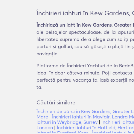
Închirieri iahturi în Kew Gardens
Închiriază un iaht în Kew Gardens, Greater
ale peisajelor spectaculoase, de la apusur
libertatea supremă de a alege cum să îți petr
porturi și golfuri, sau să găsești o plajă li
navigației.
Platforma de Închirieri Yachturi de la BednB
ideal în doar câteva minute. Poți contacta 
perfectă pentru vacanța ta, lasă experții no
ta.
Căutări similare
Închirieri de bărci în Kew Gardens, Greater
Mare
|
Închirieri iahturi în Mayfair, Londra 
iahturi în Weybridge, Surrey
|
Închirieri iahtu
London
|
Închirieri iahturi în Hatfield, Hertfo
iahturi în Eynsford, Kent
|
Închirieri iahturi în