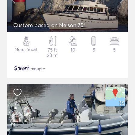
Custom based on Nelson 75"
Motor Yacht
75 ft
10
5
5
23 m
$
16,911
/noapte