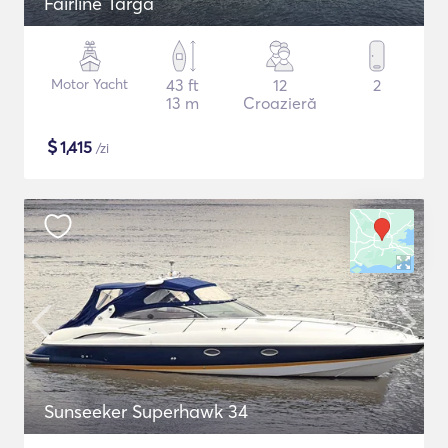
Fairline Targa
Motor Yacht
43 ft
12
2
13 m
Croazieră
$
1,415
/zi
Sunseeker Superhawk 34