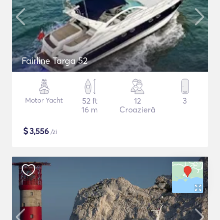
Fairline Targa 52
Motor Yacht
52 ft
12
3
16 m
Croazieră
$
3,556
/zi