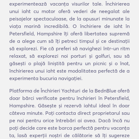
experimentează vacanța visurilor tale. Închirierea
unui iaht cu motor oferă vederi de neegalat ale
peisajelor spectaculoase, de la apusuri minunate la
viața marină incredibilă. O închiriere de iaht în
Petersfield, Hampshire îți oferă libertatea supremă
de a alege cum să îți petreci timpul și ce destinații
să explorezi. Fie că preferi să navighezi într-un ritm
relaxat, să explorezi noi porturi și golfuri, sau să
găsești o plajă liniștită pentru un picnic și o înot,
închirierea unui iaht este modalitatea perfectă de a
experimenta bucuria navigației.
Platforma de Închirieri Yachturi de la BednBlue oferă
doar bărci verificate pentru închirieri în Petersfield,
Hampshire. Găsește și rezervă iahtul ideal în doar
câteva minute. Poți contacta direct proprietarul sau
pe noi pentru orice întrebări ai avea. Dacă încă nu
poți decide care este barca perfectă pentru vacanța
ta, lasă experții noștri de călătorie să îți sugereze