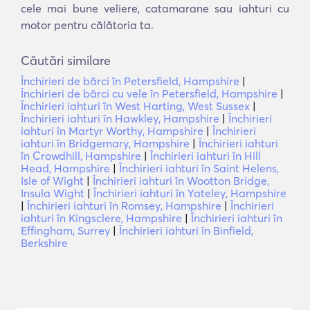
cele mai bune veliere, catamarane sau iahturi cu
motor pentru călătoria ta.
Căutări similare
Închirieri de bărci în Petersfield, Hampshire
|
Închirieri de bărci cu vele în Petersfield, Hampshire
|
Închirieri iahturi în West Harting, West Sussex
|
Închirieri iahturi în Hawkley, Hampshire
|
Închirieri
iahturi în Martyr Worthy, Hampshire
|
Închirieri
iahturi în Bridgemary, Hampshire
|
Închirieri iahturi
în Crowdhill, Hampshire
|
Închirieri iahturi în Hill
Head, Hampshire
|
Închirieri iahturi în Saint Helens,
Isle of Wight
|
Închirieri iahturi în Wootton Bridge,
Insula Wight
|
Închirieri iahturi în Yateley, Hampshire
|
Închirieri iahturi în Romsey, Hampshire
|
Închirieri
iahturi în Kingsclere, Hampshire
|
Închirieri iahturi în
Effingham, Surrey
|
Închirieri iahturi în Binfield,
Berkshire