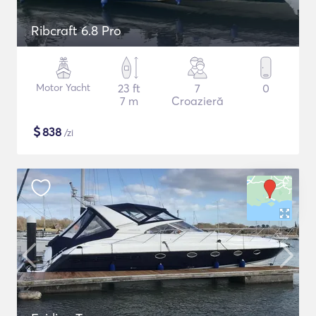
Ribcraft 6.8 Pro
Motor Yacht
23 ft
7
0
7 m
Croazieră
$
838
/zi