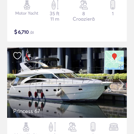
Motor Yacht
35 ft
8
1
11 m
Croazieră
$
6,710
/zi
Princess 67