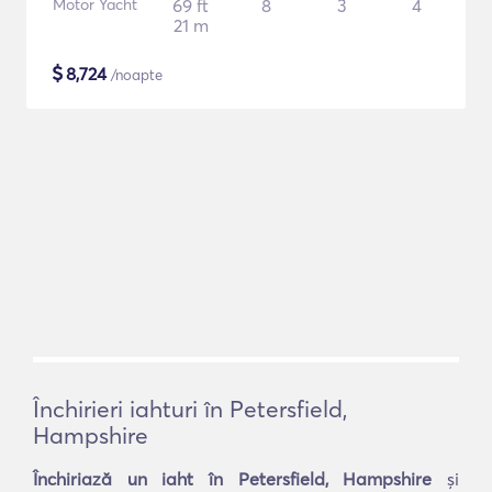
Motor Yacht
69 ft
8
3
4
21 m
$
8,724
/noapte
Închirieri iahturi în Petersfield,
Hampshire
Închiriază un iaht în Petersfield, Hampshire
și