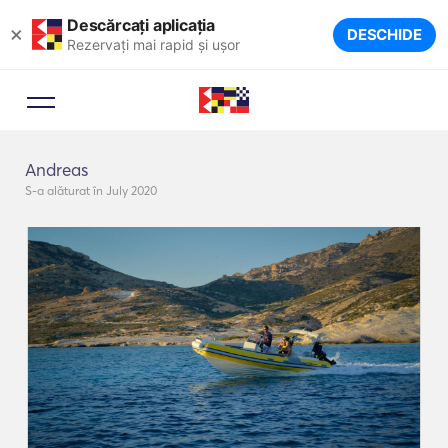
Descărcați aplicația
×
DESCHIDE
Rezervați mai rapid și ușor
Andreas
S-a alăturat în July 2020