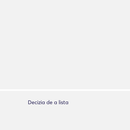
Decizia de a lista
Adăugați lista
e
Despre listare