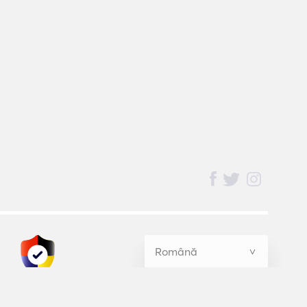
BednBlue
Guarantee