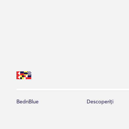
BednBlue
Descoperiți
Centrul de ajutor
Toate iahturi
Termeni și condiții de utilizare
Consilier de rezervar