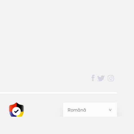
BednBlue
Guarantee