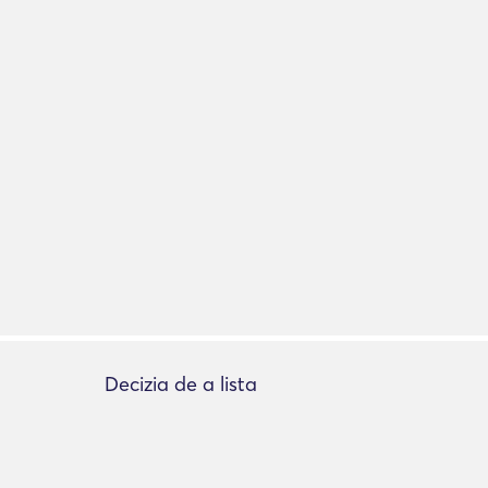
Decizia de a lista
Adăugați lista
e
Despre listare