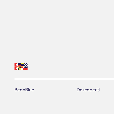
BednBlue
Descoperiți
Centrul de ajutor
Toate iahturi
Termeni și condiții de utilizare
Consilier de rezervar