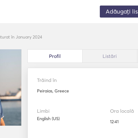
Adăugați lis
ăturat în January 2024
Profil
Listări
Trăind în
Peiraias, Greece
Limbi
Ora locală
English (US)
12:41