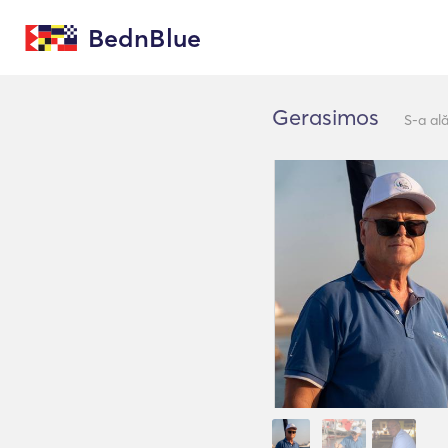
BednBlue
Gerasimos
S-a al