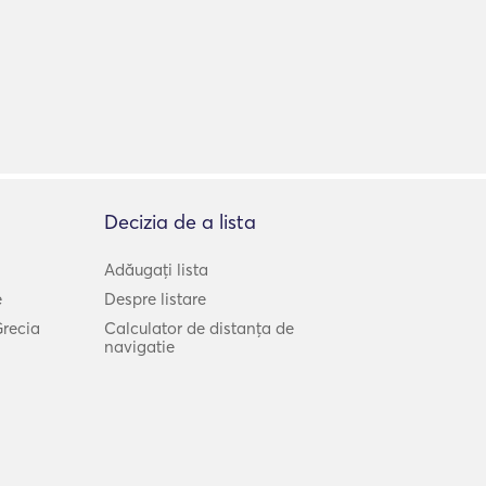
Decizia de a lista
Adăugați lista
e
Despre listare
Grecia
Calculator de distanța de
navigatie