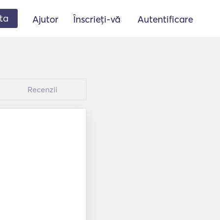
ta
Ajutor
Înscrieți-vă
Autentificare
Recenzii