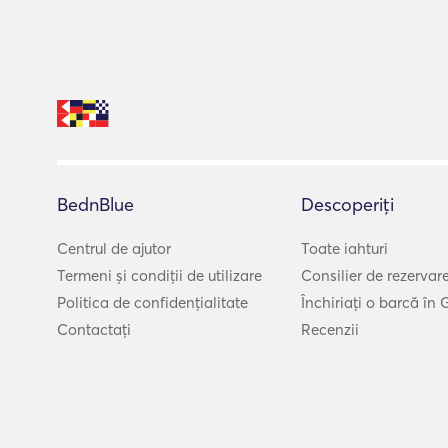
BednBlue
Descoperiți
Centrul de ajutor
Toate iahturi
Termeni și condiții de utilizare
Consilier de rezervar
Politica de confidențialitate
Închiriați o barcă în 
Contactați
Recenzii