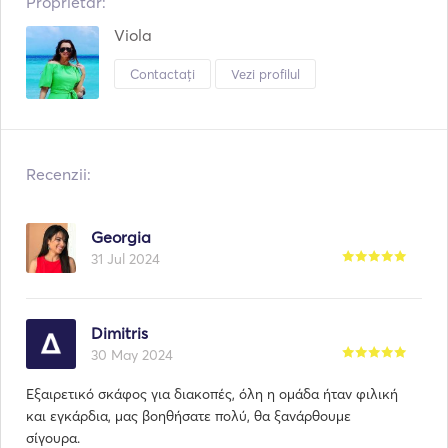
Proprietar:
Viola
Contactați
Vezi profilul
Recenzii:
Georgia
31 Jul 2024
Dimitris
30 May 2024
Εξαιρετικό σκάφος για διακοπές, όλη η ομάδα ήταν φιλική
και εγκάρδια, μας βοηθήσατε πολύ, θα ξανάρθουμε
σίγουρα.