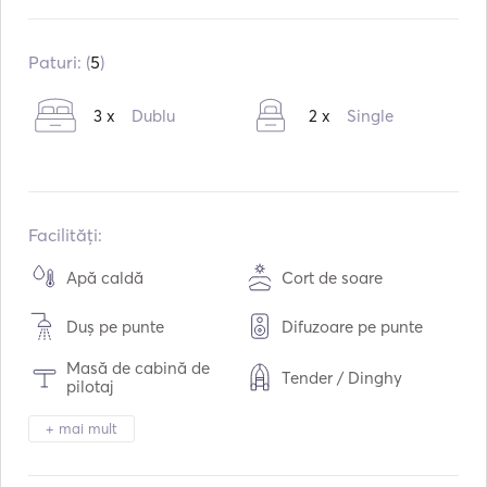
Construit în:
01 / 2000
Reparație în:
04 / 2023
Paturi: (
5
)
Motoare:
1 x 50hp
3 x
Dublu
2 x
Single
Tipul de combustibil:
Benzină
Consumul:
4
L /ora
Capacitatea de apă:
360
L
Capacitatea de combustibil:
210
L
Facilități:
Viteza maximă de croazieră:
9
noduri
Apă caldă
Cort de soare
Duș pe punte
Difuzoare pe punte
Masă de cabină de
Tender / Dinghy
pilotaj
Încălzire
Binoclu
+ mai mult
Lumina lanternei
Toaletă electrică