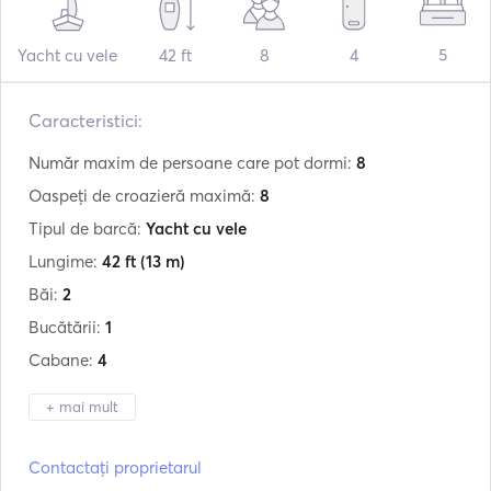
Yacht cu vele
42 ft
8
4
5
Caracteristici:
Număr maxim de persoane care pot dormi:
8
Oaspeți de croazieră maximă:
8
Tipul de barcă:
Yacht cu vele
Lungime:
42 ft
(13 m)
Băi:
2
Bucătării:
1
Cabane:
4
+ mai mult
Producător:
Bavaria
Contactați proprietarul
Model:
42