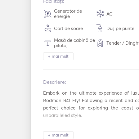
Facilități:
Generator de
AC
energie
Cort de soare
Duș pe punte
Masă de cabină de
Tender / Dingh
pilotaj
+ mai mult
Lumina lanternei
Toaletă electri
Cuptor cu
Frigider
microunde
Descriere:  
Aparat de cafea
TV
Embark on the ultimate experience of lux
Rodman R41 Fly! Following a recent and comp
AIS / NAVTEX
Pilot automat
perfect choice for exploring the coast 
Ancoră electrică
Apărători
unparalleled style. 

Extinctoare de
Ghiduri și hărți
Step onto the spacious flybridge and immer
incendiu portab
+ mai mult
views. With ample seating around a table 