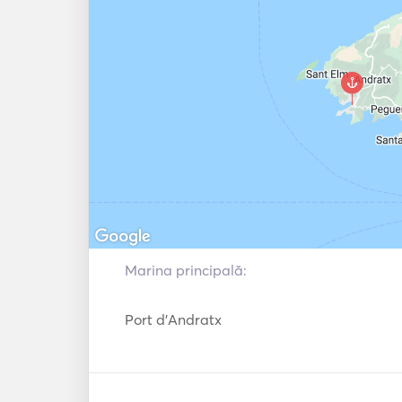
provide them with an unforgettable experi
Don't miss this extraordinary opportunity, b
ready for an unforgettable trip on board the 
Length: 11,90 m.  

Capacity: 10 persons per day. 

max. 4 guests overnight. 

3 cabins / 2 toilets. 

Berth: Port Andratx 🚤🌅 
Marina principală:
Port d'Andratx