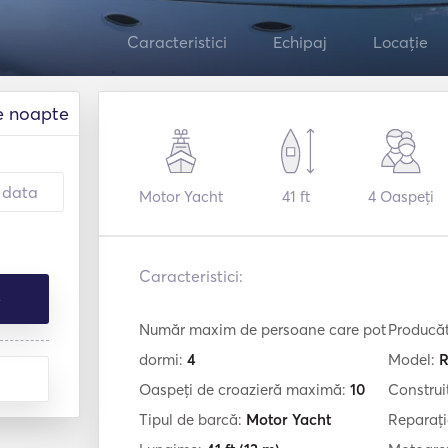
Caracteristici
Echipaj
Locație
e noapte
Motor Yacht
41 ft
4
Oaspeți
Caracteristici:
e
Număr maxim de persoane care pot
Producă
dormi:
4
Model:
R
Oaspeți de croazieră maximă:
10
Construi
Tipul de barcă:
Motor Yacht
Reparați