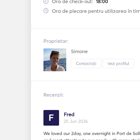
Ora de check-out:
18:00
Ora de plecare pentru utilizarea în timp
Proprietar:
Simone
Contactați
Vezi profilul
Recenzii:
Fred
25 Jun 2026
We loved our 2day, one overnight in Port de Soll