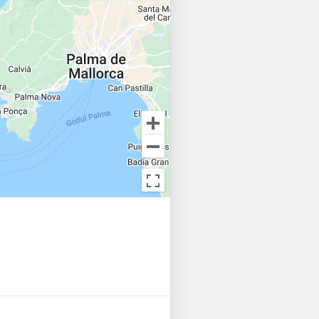
ence in the Mediterranean! 
ook your charter now and get 
Rodman 41! 
