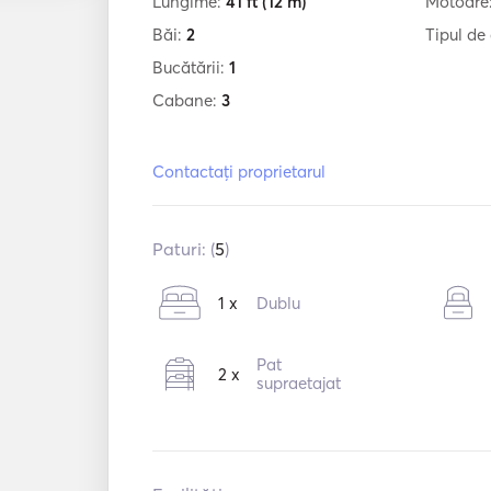
Lungime:
41 ft
(12 m)
Motoare
Băi:
2
Tipul de
Bucătării:
1
Cabane:
3
Contactați proprietarul
Paturi: (
5
)
1 x
Dublu
Pat
2 x
supraetajat