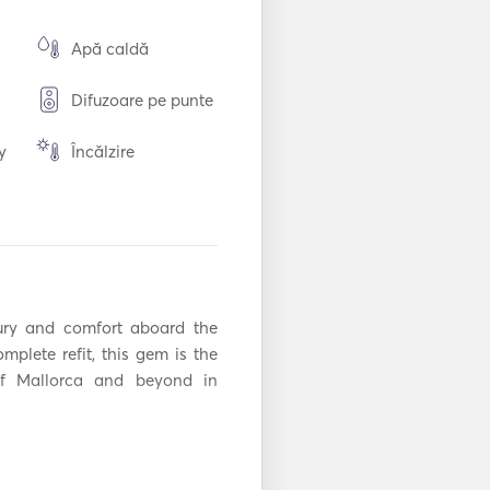
Apă caldă
Difuzoare pe punte
y
Încălzire
că
Congelator
Tacâmuri / Pahare
/ Farfurii
Conexiune USB
ury and comfort aboard the 
lete refit, this gem is the 
Bow Thruster
of Mallorca and beyond in 
Tun de semnalizare
Veste de salvare
se yourself in breathtaking 
ile
and a spacious sundeck, you 