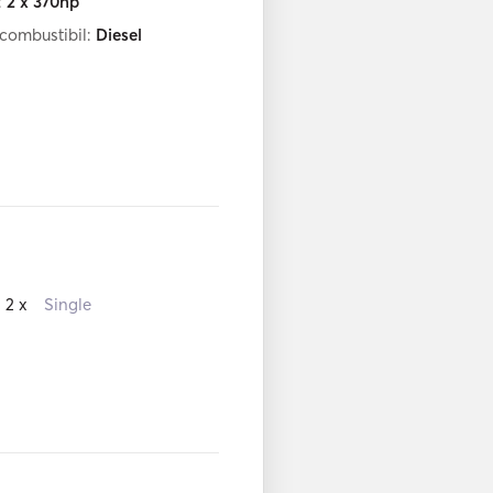
:
2 x 370hp
 combustibil:
Diesel
2 x
Single