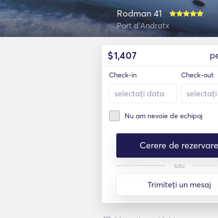
Rodman 41
Port d'Andratx
$
1,407
p
Check-in
Check-out
Nu am nevoie de echipaj
Cerere de rezervar
sau
Trimiteți un mesaj