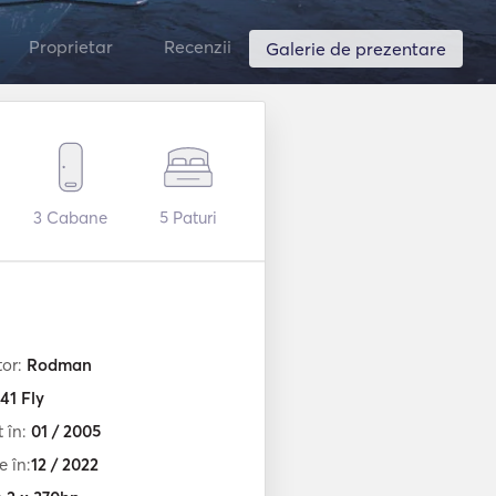
Proprietar
Recenzii
Galerie de prezentare
3
Cabane
5
Paturi
tor:
Rodman
41 Fly
t în:
01 / 2005
e în:
12 / 2022