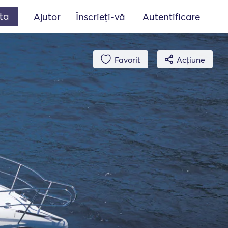
ta
Ajutor
Înscrieți-vă
Autentificare
Favorit
Acțiune