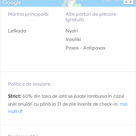
Stație meteo
Trolii electrice
Marina principală:
Alte porturi de plecare
(gratuit):
Motor exterior
VHF
Lefkada
Nydri
Fish Finder / Sonar
Vasiliki
Paxos - Antipaxos
Politica de anulare:
Strict:
60% din taxa de iaht se poate rambursa în cazul
unei anulări cu până la 31 de zile înainte de check-in.
mai
mult