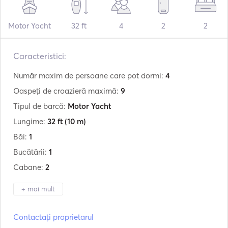
Motor Yacht
32 ft
4
2
2
Caracteristici:
Număr maxim de persoane care pot dormi:
4
Oaspeți de croazieră maximă:
9
Tipul de barcă:
Motor Yacht
Lungime:
32 ft
(10 m)
Băi:
1
Bucătării:
1
Cabane:
2
+ mai mult
Producător:
Jeanneau
Contactați proprietarul
Model:
Prestige 32