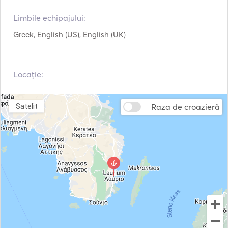
Extinctoare de incendiu
Ghiduri și hărți
portabile
Limbile echipajului:
Greek, English (US), English (UK)
Veste de salvare
Sistem de navigație
Radar
Telefon prin satelit
Locație:
Stație meteo
Motor exterior
VHF
Trolii electrice
Raza de croazieră
Satelit