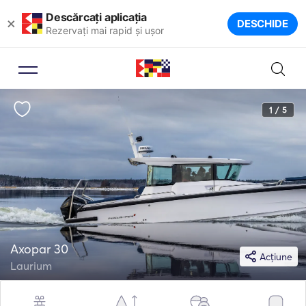
Descărcați aplicația
×
DESCHIDE
Rezervați mai rapid și ușor
1 / 5
Axopar 30
Acțiune
Laurium