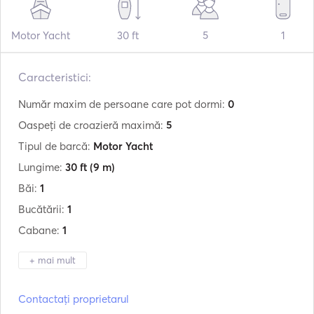
Motor Yacht
30 ft
5
1
Caracteristici:
Număr maxim de persoane care pot dormi:
0
Oaspeți de croazieră maximă:
5
Tipul de barcă:
Motor Yacht
Lungime:
30 ft
(9 m)
Băi:
1
Bucătării:
1
Cabane:
1
+ mai mult
Producător:
Axopar
Contactați proprietarul
Model:
2023